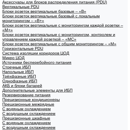
Аксессуары для блоков распределения питания (PDU)
Вертикальные PDU
Блоки розеток вертикальные базовые – «В»
Блоки розеток вертикальные базовый с локальным
мониторингом – «В+»
Блоки розеток вертикальные с мониторингом каждой розетки –
«М+»
Блоки розеток вертикальные с мониторингом, контролем и
управлением каждой розеткой – «МС»
Блоки розеток вертикальные с общим мониторингом – «М»
Горизонтальные PDU
Система изоляции коридоров ЦОД
Микро ЦОД
Источники бесперебойного питания
Стоечные ИБП
Напольные ИБП
Трёхфазные ИБП
Однофазные ИБП
АКБ и блоки батарей
Дополнительные элементы для ИБП
Резервирование питания
Прецизионные кондиционеры
Прецизионные межрядные
С водяным охлаждением
С воздушным охлаждением
Прецизионные шкафные
С водяным охлаждением
С воздушным охлаждением