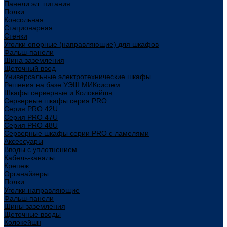
Панели эл. питания
Полки
Консольная
Стационарная
Стенки
Уголки опорные (направляющие) для шкафов
Фальш-панели
Шина заземления
Щеточный ввод
Универсальные электротехнические шкафы
Решения на базе УЭШ МИКсистем
Шкафы серверные и Колокейшн
Серверные шкафы серия PRO
Серия PRO 42U
Серия PRO 47U
Серия PRO 48U
Серверные шкафы серии PRO с ламелями
Аксессуары
Вводы с уплотнением
Кабель-каналы
Крепеж
Органайзеры
Полки
Уголки направляющие
Фальш-панели
Шины заземления
Щеточные вводы
Колокейшн