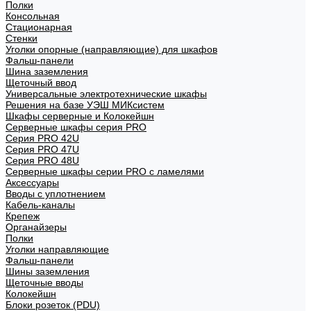
Полки
Консольная
Стационарная
Стенки
Уголки опорные (направляющие) для шкафов
Фальш-панели
Шина заземления
Щеточный ввод
Универсальные электротехнические шкафы
Решения на базе УЭШ МИКсистем
Шкафы серверные и Колокейшн
Серверные шкафы серия PRO
Серия PRO 42U
Серия PRO 47U
Серия PRO 48U
Серверные шкафы серии PRO с ламелями
Аксессуары
Вводы с уплотнением
Кабель-каналы
Крепеж
Органайзеры
Полки
Уголки направляющие
Фальш-панели
Шины заземления
Щеточные вводы
Колокейшн
Блоки розеток (PDU)