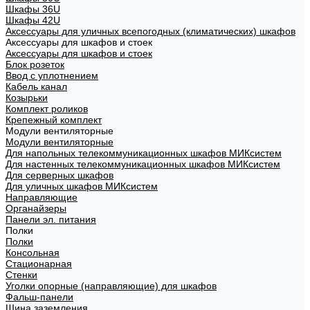
Шкафы 36U
Шкафы 42U
Аксессуары для уличных всепогодных (климатических) шкафов
Аксессуары для шкафов и стоек
Аксессуары для шкафов и стоек
Блок розеток
Ввод с уплотнением
Кабель канал
Козырьки
Комплект роликов
Крепежный комплект
Модули вентиляторные
Модули вентиляторные
Для напольных телекоммуникационных шкафов МИКсистем
Для настенных телекоммуникационных шкафов МИКсистем
Для серверных шкафов
Для уличных шкафов МИКсистем
Направляющие
Органайзеры
Панели эл. питания
Полки
Полки
Консольная
Стационарная
Стенки
Уголки опорные (направляющие) для шкафов
Фальш-панели
Шина заземления