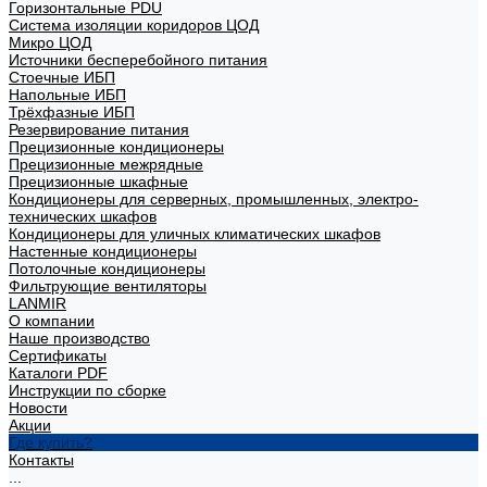
Горизонтальные PDU
Система изоляции коридоров ЦОД
Микро ЦОД
Источники бесперебойного питания
Стоечные ИБП
Напольные ИБП
Трёхфазные ИБП
Резервирование питания
Прецизионные кондиционеры
Прецизионные межрядные
Прецизионные шкафные
Кондиционеры для серверных, промышленных, электро-
технических шкафов
Кондиционеры для уличных климатических шкафов
Настенные кондиционеры
Потолочные кондиционеры
Фильтрующие вентиляторы
LANMIR
О компании
Наше производство
Сертификаты
Каталоги PDF
Инструкции по сборке
Новости
Акции
Где купить?
Контакты
...