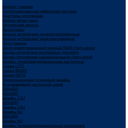
...
Каталог товаров
Структурированная кабельная система
Адаптеры оптические
Кабель витая пара
Оптические кроссы
Аксессуары
Кроссы оптические неукомплектованные
Кроссы оптические укомплектованные
Патч-панели
Шнур коммутационный медный RJ45 (патч-корд)
Шнуры оптические монтажные (пигтейл)
Шнуры оптические соединительные (патч-корд)
Шкафы телекоммуникационные настенные
Cерия LITE
Cерия BASIS
Cерия KEYS
Трехсекционные (откидные) шкафы
Встраиваемый настенный шкаф
600x450
600x600
Шкафы 12U
600x600
Шкафы 15U
Шкафы 6U
600x350
Шкафы 9U
Шкафы телекоммуникационные напольные