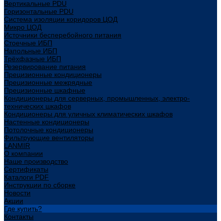
Вертикальные PDU
Горизонтальные PDU
Система изоляции коридоров ЦОД
Микро ЦОД
Источники бесперебойного питания
Стоечные ИБП
Напольные ИБП
Трёхфазные ИБП
Резервирование питания
Прецизионные кондиционеры
Прецизионные межрядные
Прецизионные шкафные
Кондиционеры для серверных, промышленных, электро-
технических шкафов
Кондиционеры для уличных климатических шкафов
Настенные кондиционеры
Потолочные кондиционеры
Фильтрующие вентиляторы
LANMIR
О компании
Наше производство
Сертификаты
Каталоги PDF
Инструкции по сборке
Новости
Акции
Где купить?
Контакты