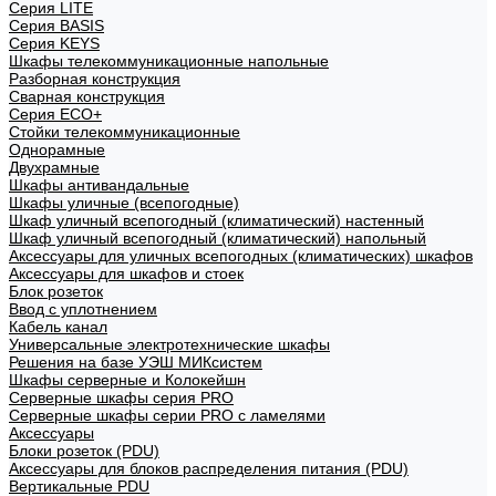
Cерия LITE
Cерия BASIS
Cерия KEYS
Шкафы телекоммуникационные напольные
Разборная конструкция
Сварная конструкция
Серия ECO+
Стойки телекоммуникационные
Однорамные
Двухрамные
Шкафы антивандальные
Шкафы уличные (всепогодные)
Шкаф уличный всепогодный (климатический) настенный
Шкаф уличный всепогодный (климатический) напольный
Аксессуары для уличных всепогодных (климатических) шкафов
Аксессуары для шкафов и стоек
Блок розеток
Ввод с уплотнением
Кабель канал
Универсальные электротехнические шкафы
Решения на базе УЭШ МИКсистем
Шкафы серверные и Колокейшн
Серверные шкафы серия PRO
Серверные шкафы серии PRO с ламелями
Аксессуары
Блоки розеток (PDU)
Аксессуары для блоков распределения питания (PDU)
Вертикальные PDU