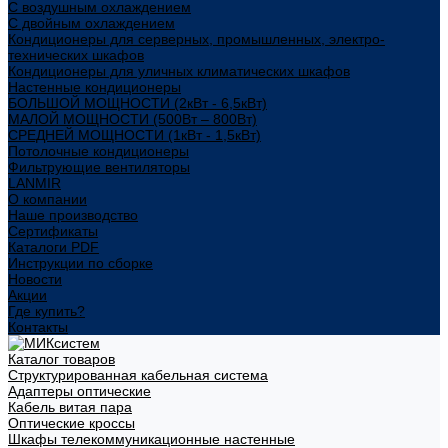
С воздушным охлаждением
С двойным охлаждением
Кондиционеры для серверных, промышленных, электро-
технических шкафов
Кондиционеры для уличных климатических шкафов
Настенные кондиционеры
БОЛЬШОЙ МОЩНОСТИ (2кВт - 6,5кВт)
МАЛОЙ МОЩНОСТИ (500Вт – 800Вт)
СРЕДНЕЙ МОЩНОСТИ (1кВт - 1,5кВт)
Потолочные кондиционеры
Фильтрующие вентиляторы
LANMIR
О компании
Наше производство
Сертификаты
Каталоги PDF
Инструкции по сборке
Новости
Акции
Где купить?
Контакты
Каталог товаров
Структурированная кабельная система
Адаптеры оптические
Кабель витая пара
Оптические кроссы
Шкафы телекоммуникационные настенные