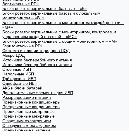
Вертикальные PDU
Блоки розеток вертикальные базовые – «В»
Блоки розеток вертикальные базовый с локальным
мониторингом – «В+»
Блоки розеток вертикальные с мониторингом каждой розетки –
«М+»
Блоки розеток вертикальные с мониторингом, контролем и
управлением каждой розеткой – «МС»
Блоки розеток вертикальные с общим мониторингом – «М»
Горизонтальные PDU
Система изоляции коридоров ЦОД
Микро ЦОД
Источники бесперебойного питания
Источники бесперебойного питания
Стоечные ИБП
Напольные ИБП
Трёхфазные ИБП
Однофазные ИБП
АКБ и блоки батарей
Дополнительные элементы для ИБП
Резервирование питания
Прецизионные кондиционеры
Прецизионные кондиционеры
Прецизионные межрядные
Прецизионные межрядные
С водяным охлаждением
С воздушным охлаждением
Прецизионные шкафные