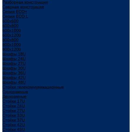
Разборная конструкция
Сварная конструкция
Серия ECO+
Серия ECO L
600x600
600x800
600х1000
600х1200
800x800
800х1000
800х1200
Шкафы 18U
Шкафы 24U
Шкафы 27U
Шкафы 30U
Шкафы 36U
Шкафы 42U
Шкафы 48U
Стойки телекоммуникационные
Однорамные
Двухрамные
Стойки 17U
Стойки 24U
Стойки 27U
Стойки 33U
Стойки 37U
Стойки 42U
Стойки 45U