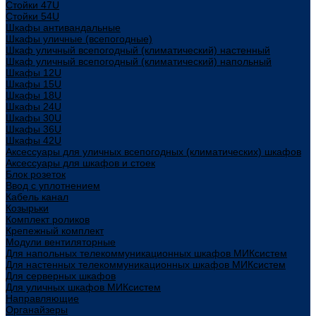
Стойки 47U
Стойки 54U
Шкафы антивандальные
Шкафы уличные (всепогодные)
Шкаф уличный всепогодный (климатический) настенный
Шкаф уличный всепогодный (климатический) напольный
Шкафы 12U
Шкафы 15U
Шкафы 18U
Шкафы 24U
Шкафы 30U
Шкафы 36U
Шкафы 42U
Аксессуары для уличных всепогодных (климатических) шкафов
Аксессуары для шкафов и стоек
Блок розеток
Ввод с уплотнением
Кабель канал
Козырьки
Комплект роликов
Крепежный комплект
Модули вентиляторные
Для напольных телекоммуникационных шкафов МИКсистем
Для настенных телекоммуникационных шкафов МИКсистем
Для серверных шкафов
Для уличных шкафов МИКсистем
Направляющие
Органайзеры