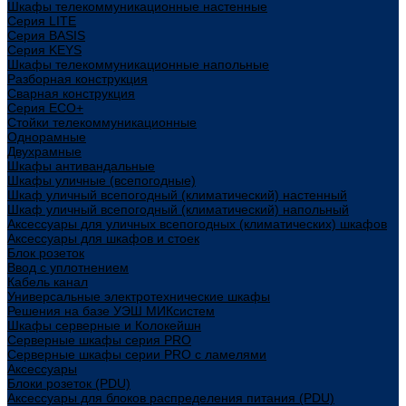
Шкафы телекоммуникационные настенные
Cерия LITE
Cерия BASIS
Cерия KEYS
Шкафы телекоммуникационные напольные
Разборная конструкция
Сварная конструкция
Серия ECO+
Стойки телекоммуникационные
Однорамные
Двухрамные
Шкафы антивандальные
Шкафы уличные (всепогодные)
Шкаф уличный всепогодный (климатический) настенный
Шкаф уличный всепогодный (климатический) напольный
Аксессуары для уличных всепогодных (климатических) шкафов
Аксессуары для шкафов и стоек
Блок розеток
Ввод с уплотнением
Кабель канал
Универсальные электротехнические шкафы
Решения на базе УЭШ МИКсистем
Шкафы серверные и Колокейшн
Серверные шкафы серия PRO
Серверные шкафы серии PRO с ламелями
Аксессуары
Блоки розеток (PDU)
Аксессуары для блоков распределения питания (PDU)