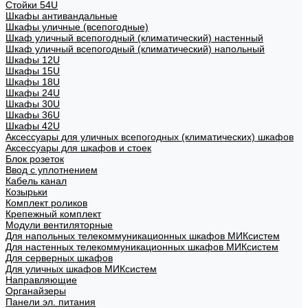
Стойки 54U
Шкафы антивандальные
Шкафы уличные (всепогодные)
Шкаф уличный всепогодный (климатический) настенный
Шкаф уличный всепогодный (климатический) напольный
Шкафы 12U
Шкафы 15U
Шкафы 18U
Шкафы 24U
Шкафы 30U
Шкафы 36U
Шкафы 42U
Аксессуары для уличных всепогодных (климатических) шкафов
Аксессуары для шкафов и стоек
Блок розеток
Ввод с уплотнением
Кабель канал
Козырьки
Комплект роликов
Крепежный комплект
Модули вентиляторные
Для напольных телекоммуникационных шкафов МИКсистем
Для настенных телекоммуникационных шкафов МИКсистем
Для серверных шкафов
Для уличных шкафов МИКсистем
Направляющие
Органайзеры
Панели эл. питания