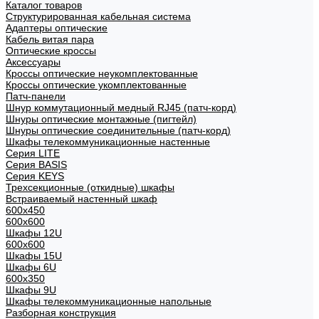
Каталог товаров
Структурированная кабельная система
Адаптеры оптические
Кабель витая пара
Оптические кроссы
Аксессуары
Кроссы оптические неукомплектованные
Кроссы оптические укомплектованные
Патч-панели
Шнур коммутационный медный RJ45 (патч-корд)
Шнуры оптические монтажные (пигтейл)
Шнуры оптические соединительные (патч-корд)
Шкафы телекоммуникационные настенные
Cерия LITE
Cерия BASIS
Cерия KEYS
Трехсекционные (откидные) шкафы
Встраиваемый настенный шкаф
600x450
600x600
Шкафы 12U
600x600
Шкафы 15U
Шкафы 6U
600x350
Шкафы 9U
Шкафы телекоммуникационные напольные
Разборная конструкция