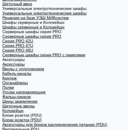
Щеточный ввод
Универсальные электротехнические шкафы
Универсальные электротехнические шкафы
Решения на базе УЭШ МИКсистем
Шкафы серверные и Колокейшн
Шкафы серверные и Колокейшн
Серверные шкафы серия PRO
Серверные шкафы серия PRO
Серия PRO 42U
Серия PRO 47U
Серия PRO 48U
Серверные шкафы серии PRO с ламелями
Аксессуары
Аксессуары
Вводы с уплотнением
Кабель-каналы
Крепеж
Органайзеры
Полки
Уголки направляющие
Фальш-панели
Шины заземления
Щеточные вводы
Колокейшн
Блоки розеток (PDU)
Блоки розеток (PDU)
Аксессуары для блоков распределения питания (PDU)
Вертикальные PDU