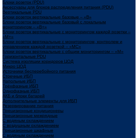
Блоки розеток (PDU)
Аксессуары для блоков распределения питания (PDU)
Вертикальные PDU
Блоки розеток вертикальные базовые – «В»
Блоки розеток вертикальные базовый с локальным
мониторингом – «В+»
Блоки розеток вертикальные с мониторингом каждой розетки –
«М+»
Блоки розеток вертикальные с мониторингом, контролем и
управлением каждой розеткой – «МС»
Блоки розеток вертикальные с общим мониторингом – «М»
Горизонтальные PDU
Система изоляции коридоров ЦОД
Микро ЦОД
Источники бесперебойного питания
Стоечные ИБП
Напольные ИБП
Трёхфазные ИБП
Однофазные ИБП
АКБ и блоки батарей
Дополнительные элементы для ИБП
Резервирование питания
Прецизионные кондиционеры
Прецизионные межрядные
С водяным охлаждением
С воздушным охлаждением
Прецизионные шкафные
С водяным охлаждением