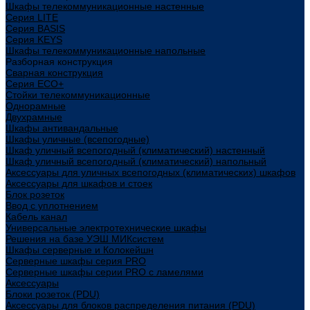
Шкафы телекоммуникационные настенные
Cерия LITE
Cерия BASIS
Cерия KEYS
Шкафы телекоммуникационные напольные
Разборная конструкция
Сварная конструкция
Серия ECO+
Стойки телекоммуникационные
Однорамные
Двухрамные
Шкафы антивандальные
Шкафы уличные (всепогодные)
Шкаф уличный всепогодный (климатический) настенный
Шкаф уличный всепогодный (климатический) напольный
Аксессуары для уличных всепогодных (климатических) шкафов
Аксессуары для шкафов и стоек
Блок розеток
Ввод с уплотнением
Кабель канал
Универсальные электротехнические шкафы
Решения на базе УЭШ МИКсистем
Шкафы серверные и Колокейшн
Серверные шкафы серия PRO
Серверные шкафы серии PRO с ламелями
Аксессуары
Блоки розеток (PDU)
Аксессуары для блоков распределения питания (PDU)