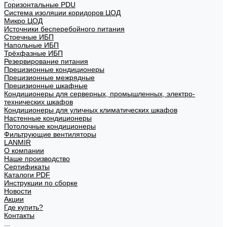
Горизонтальные PDU
Система изоляции коридоров ЦОД
Микро ЦОД
Источники бесперебойного питания
Стоечные ИБП
Напольные ИБП
Трёхфазные ИБП
Резервирование питания
Прецизионные кондиционеры
Прецизионные межрядные
Прецизионные шкафные
Кондиционеры для серверных, промышленных, электро-
технических шкафов
Кондиционеры для уличных климатических шкафов
Настенные кондиционеры
Потолочные кондиционеры
Фильтрующие вентиляторы
LANMIR
О компании
Наше производство
Сертификаты
Каталоги PDF
Инструкции по сборке
Новости
Акции
Где купить?
Контакты
...