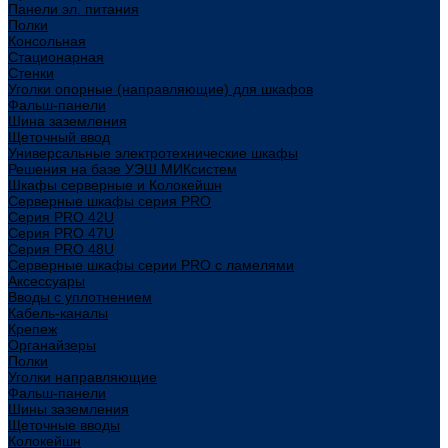
Панели эл. питания
Полки
Консольная
Стационарная
Стенки
Уголки опорные (направляющие) для шкафов
Фальш-панели
Шина заземления
Щеточный ввод
Универсальные электротехнические шкафы
Решения на базе УЭШ МИКсистем
Шкафы серверные и Колокейшн
Серверные шкафы серия PRO
Серия PRO 42U
Серия PRO 47U
Серия PRO 48U
Серверные шкафы серии PRO с ламелями
Аксессуары
Вводы с уплотнением
Кабель-каналы
Крепеж
Органайзеры
Полки
Уголки направляющие
Фальш-панели
Шины заземления
Щеточные вводы
Колокейшн