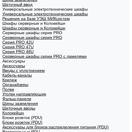
Щеточный ввод
Универсальные электротехнические шкафы
Универсальные электротехнические шкафы
Решения на базе УЭШ МИКсистем
Шкафы серверные и Колокейшн
Шкафы серверные и Колокейшн
Серверные шкафы серия PRO
Серверные шкафы серия PRO
Серия PRO 42U
Серия PRO 47U
Серия PRO 48U
Серверные шкафы серии PRO с ламелями
Аксессуары
Аксессуары
Вводы с уплотнением
Кабель-каналы
Крепеж
Органайзеры
Полки
Уголки направляющие
Фальш-панели
Шины заземления
Щеточные вводы
Колокейшн
Блоки розеток (PDU)
Блоки розеток (PDU)
Аксессуары для блоков распределения питания (PDU)
Вертикальные PDU