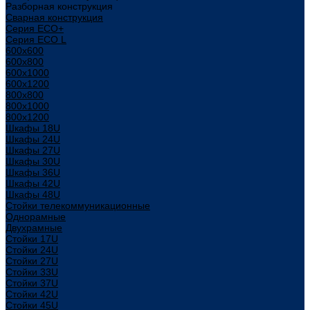
Разборная конструкция
Сварная конструкция
Серия ECO+
Серия ECO L
600x600
600x800
600х1000
600х1200
800x800
800х1000
800х1200
Шкафы 18U
Шкафы 24U
Шкафы 27U
Шкафы 30U
Шкафы 36U
Шкафы 42U
Шкафы 48U
Стойки телекоммуникационные
Однорамные
Двухрамные
Стойки 17U
Стойки 24U
Стойки 27U
Стойки 33U
Стойки 37U
Стойки 42U
Стойки 45U