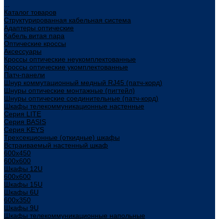
...
Каталог товаров
Структурированная кабельная система
Адаптеры оптические
Кабель витая пара
Оптические кроссы
Аксессуары
Кроссы оптические неукомплектованные
Кроссы оптические укомплектованные
Патч-панели
Шнур коммутационный медный RJ45 (патч-корд)
Шнуры оптические монтажные (пигтейл)
Шнуры оптические соединительные (патч-корд)
Шкафы телекоммуникационные настенные
Cерия LITE
Cерия BASIS
Cерия KEYS
Трехсекционные (откидные) шкафы
Встраиваемый настенный шкаф
600x450
600x600
Шкафы 12U
600x600
Шкафы 15U
Шкафы 6U
600x350
Шкафы 9U
Шкафы телекоммуникационные напольные