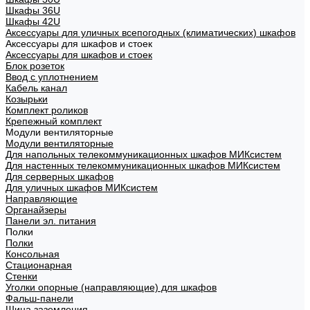
Шкафы 36U
Шкафы 42U
Аксессуары для уличных всепогодных (климатических) шкафов
Аксессуары для шкафов и стоек
Аксессуары для шкафов и стоек
Блок розеток
Ввод с уплотнением
Кабель канал
Козырьки
Комплект роликов
Крепежный комплект
Модули вентиляторные
Модули вентиляторные
Для напольных телекоммуникационных шкафов МИКсистем
Для настенных телекоммуникационных шкафов МИКсистем
Для серверных шкафов
Для уличных шкафов МИКсистем
Направляющие
Органайзеры
Панели эл. питания
Полки
Полки
Консольная
Стационарная
Стенки
Уголки опорные (направляющие) для шкафов
Фальш-панели
Шина заземления