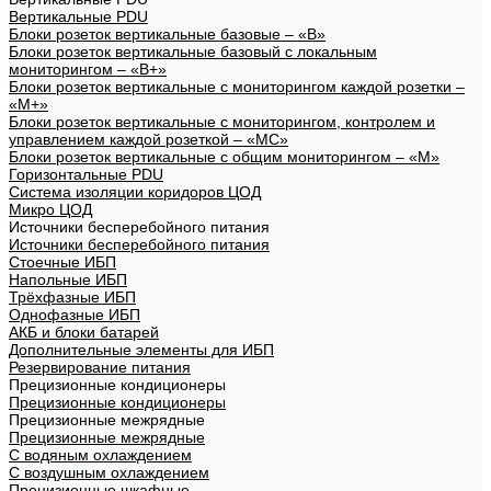
Вертикальные PDU
Блоки розеток вертикальные базовые – «В»
Блоки розеток вертикальные базовый с локальным
мониторингом – «В+»
Блоки розеток вертикальные с мониторингом каждой розетки –
«М+»
Блоки розеток вертикальные с мониторингом, контролем и
управлением каждой розеткой – «МС»
Блоки розеток вертикальные с общим мониторингом – «М»
Горизонтальные PDU
Система изоляции коридоров ЦОД
Микро ЦОД
Источники бесперебойного питания
Источники бесперебойного питания
Стоечные ИБП
Напольные ИБП
Трёхфазные ИБП
Однофазные ИБП
АКБ и блоки батарей
Дополнительные элементы для ИБП
Резервирование питания
Прецизионные кондиционеры
Прецизионные кондиционеры
Прецизионные межрядные
Прецизионные межрядные
С водяным охлаждением
С воздушным охлаждением
Прецизионные шкафные