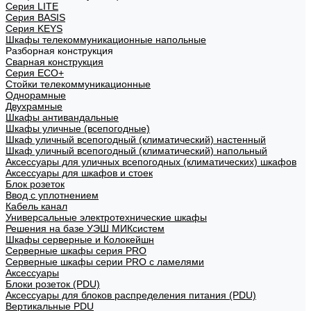
Cерия LITE
Cерия BASIS
Cерия KEYS
Шкафы телекоммуникационные напольные
Разборная конструкция
Сварная конструкция
Серия ECO+
Стойки телекоммуникационные
Однорамные
Двухрамные
Шкафы антивандальные
Шкафы уличные (всепогодные)
Шкаф уличный всепогодный (климатический) настенный
Шкаф уличный всепогодный (климатический) напольный
Аксессуары для уличных всепогодных (климатических) шкафов
Аксессуары для шкафов и стоек
Блок розеток
Ввод с уплотнением
Кабель канал
Универсальные электротехнические шкафы
Решения на базе УЭШ МИКсистем
Шкафы серверные и Колокейшн
Серверные шкафы серия PRO
Серверные шкафы серии PRO с ламелями
Аксессуары
Блоки розеток (PDU)
Аксессуары для блоков распределения питания (PDU)
Вертикальные PDU