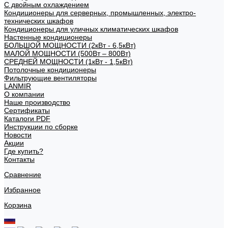
С двойным охлаждением
Кондиционеры для серверных, промышленных, электро-
технических шкафов
Кондиционеры для уличных климатических шкафов
Настенные кондиционеры
БОЛЬШОЙ МОЩНОСТИ (2кВт - 6,5кВт)
МАЛОЙ МОЩНОСТИ (500Вт – 800Вт)
СРЕДНЕЙ МОЩНОСТИ (1кВт - 1,5кВт)
Потолочные кондиционеры
Фильтрующие вентиляторы
LANMIR
О компании
Наше производство
Сертификаты
Каталоги PDF
Инструкции по сборке
Новости
Акции
Где купить?
Контакты
Сравнение
Избранное
Корзина