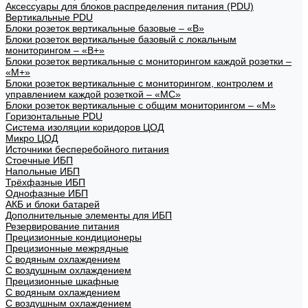
Аксессуары для блоков распределения питания (PDU)
Вертикальные PDU
Блоки розеток вертикальные базовые – «В»
Блоки розеток вертикальные базовый с локальным
мониторингом – «В+»
Блоки розеток вертикальные с мониторингом каждой розетки –
«М+»
Блоки розеток вертикальные с мониторингом, контролем и
управлением каждой розеткой – «МС»
Блоки розеток вертикальные с общим мониторингом – «М»
Горизонтальные PDU
Система изоляции коридоров ЦОД
Микро ЦОД
Источники бесперебойного питания
Стоечные ИБП
Напольные ИБП
Трёхфазные ИБП
Однофазные ИБП
АКБ и блоки батарей
Дополнительные элементы для ИБП
Резервирование питания
Прецизионные кондиционеры
Прецизионные межрядные
С водяным охлаждением
С воздушным охлаждением
Прецизионные шкафные
С водяным охлаждением
С воздушным охлаждением