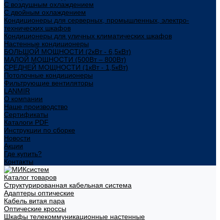
С воздушным охлаждением
С двойным охлаждением
Кондиционеры для серверных, промышленных, электро-
технических шкафов
Кондиционеры для уличных климатических шкафов
Настенные кондиционеры
БОЛЬШОЙ МОЩНОСТИ (2кВт - 6,5кВт)
МАЛОЙ МОЩНОСТИ (500Вт – 800Вт)
СРЕДНЕЙ МОЩНОСТИ (1кВт - 1,5кВт)
Потолочные кондиционеры
Фильтрующие вентиляторы
LANMIR
О компании
Наше производство
Сертификаты
Каталоги PDF
Инструкции по сборке
Новости
Акции
Где купить?
Контакты
Каталог товаров
Структурированная кабельная система
Адаптеры оптические
Кабель витая пара
Оптические кроссы
Шкафы телекоммуникационные настенные