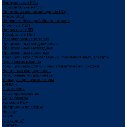
Вертикальные PDU
Горизонтальные PDU
Система изоляции коридоров ЦОД
Микро ЦОД
Источники бесперебойного питания
Стоечные ИБП
Напольные ИБП
Трёхфазные ИБП
Резервирование питания
Прецизионные кондиционеры
Прецизионные межрядные
Прецизионные шкафные
Кондиционеры для серверных, промышленных, электро-
технических шкафов
Кондиционеры для уличных климатических шкафов
Настенные кондиционеры
Потолочные кондиционеры
Фильтрующие вентиляторы
LANMIR
О компании
Наше производство
Сертификаты
Каталоги PDF
Инструкции по сборке
Новости
Акции
Где купить?
Контакты