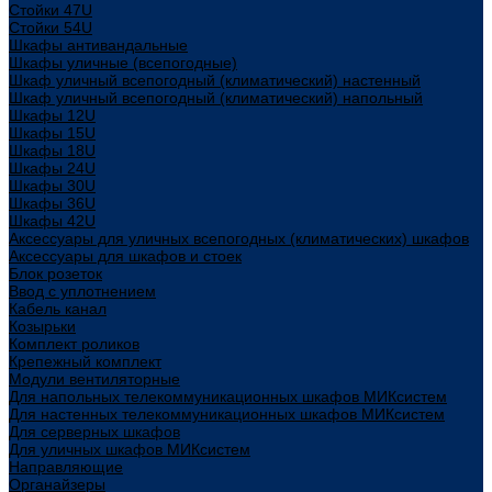
Стойки 47U
Стойки 54U
Шкафы антивандальные
Шкафы уличные (всепогодные)
Шкаф уличный всепогодный (климатический) настенный
Шкаф уличный всепогодный (климатический) напольный
Шкафы 12U
Шкафы 15U
Шкафы 18U
Шкафы 24U
Шкафы 30U
Шкафы 36U
Шкафы 42U
Аксессуары для уличных всепогодных (климатических) шкафов
Аксессуары для шкафов и стоек
Блок розеток
Ввод с уплотнением
Кабель канал
Козырьки
Комплект роликов
Крепежный комплект
Модули вентиляторные
Для напольных телекоммуникационных шкафов МИКсистем
Для настенных телекоммуникационных шкафов МИКсистем
Для серверных шкафов
Для уличных шкафов МИКсистем
Направляющие
Органайзеры