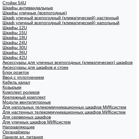
Стойки 54U
Шкафы антивандальные
Шкафы уличные (всепогодные)
Шкаф уличный всепогодный (климатический) настенный
Шкаф уличный всепогодный (климатический) напольный
Шкафы 12U
Шкафы 15U
Шкафы 18U
Шкафы 24U
Шкафы 30U
Шкафы 36U
Шкафы 42U
Аксессуары для уличных всепогодных (климатических) шкафов
Аксессуары для шкафов и стоек
Блок розеток
Ввод с уплотнением
Кабель канал
Козырьки
Комплект роликов
Крепежный комплект
Модули вентиляторные
Для напольных телекоммуникационных шкафов МИКсистем
Для настенных телекоммуникационных шкафов МИКсистем
Для серверных шкафов
Для уличных шкафов МИКсистем
Направляющие
Органайзеры
Панели эл. питания