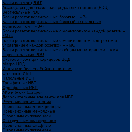
Блоки розеток (PDU)
Аксессуары для блоков распределения питания (PDU)
Вертикальные PDU
Блоки розеток вертикальные базовые – «В»
Блоки розеток вертикальные базовый с локальным
мониторингом – «В+»
Блоки розеток вертикальные с мониторингом каждой розетки –
«М+»
Блоки розеток вертикальные с мониторингом, контролем и
управлением каждой розеткой – «МС»
Блоки розеток вертикальные с общим мониторингом – «М»
Горизонтальные PDU
Система изоляции коридоров ЦОД
Микро ЦОД
Источники бесперебойного питания
Стоечные ИБП
Напольные ИБП
Трёхфазные ИБП
Однофазные ИБП
АКБ и блоки батарей
Дополнительные элементы для ИБП
Резервирование питания
Прецизионные кондиционеры
Прецизионные межрядные
С водяным охлаждением
С воздушным охлаждением
Прецизионные шкафные
С водяным охлаждением