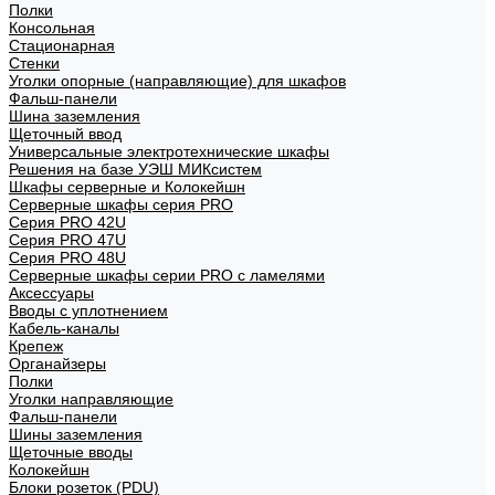
Полки
Консольная
Стационарная
Стенки
Уголки опорные (направляющие) для шкафов
Фальш-панели
Шина заземления
Щеточный ввод
Универсальные электротехнические шкафы
Решения на базе УЭШ МИКсистем
Шкафы серверные и Колокейшн
Серверные шкафы серия PRO
Серия PRO 42U
Серия PRO 47U
Серия PRO 48U
Серверные шкафы серии PRO с ламелями
Аксессуары
Вводы с уплотнением
Кабель-каналы
Крепеж
Органайзеры
Полки
Уголки направляющие
Фальш-панели
Шины заземления
Щеточные вводы
Колокейшн
Блоки розеток (PDU)