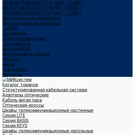
БОЛЬШОЙ МОЩНОСТИ (2кВт - 6,5кВт)
МАЛОЙ МОЩНОСТИ (500Вт – 800Вт)
СРЕДНЕЙ МОЩНОСТИ (1кВт - 1,5кВт)
Потолочные кондиционеры
Фильтрующие вентиляторы
LANMIR
О компании
Наше производство
Сертификаты
Каталоги PDF
Инструкции по сборке
Новости
Акции
Где купить?
Контакты
Каталог товаров
Структурированная кабельная система
Адаптеры оптические
Кабель витая пара
Оптические кроссы
Шкафы телекоммуникационные настенные
Cерия LITE
Cерия BASIS
Cерия KEYS
Шкафы телекоммуникационные напольные