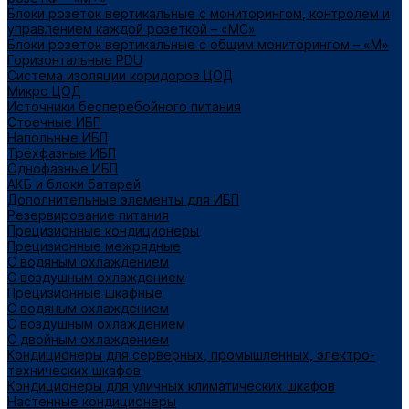
Блоки розеток вертикальные с мониторингом, контролем и
управлением каждой розеткой – «МС»
Блоки розеток вертикальные с общим мониторингом – «М»
Горизонтальные PDU
Система изоляции коридоров ЦОД
Микро ЦОД
Источники бесперебойного питания
Стоечные ИБП
Напольные ИБП
Трёхфазные ИБП
Однофазные ИБП
АКБ и блоки батарей
Дополнительные элементы для ИБП
Резервирование питания
Прецизионные кондиционеры
Прецизионные межрядные
С водяным охлаждением
С воздушным охлаждением
Прецизионные шкафные
С водяным охлаждением
С воздушным охлаждением
С двойным охлаждением
Кондиционеры для серверных, промышленных, электро-
технических шкафов
Кондиционеры для уличных климатических шкафов
Настенные кондиционеры