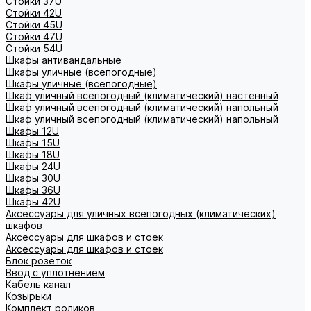
Стойки 37U
Стойки 42U
Стойки 45U
Стойки 47U
Стойки 54U
Шкафы антивандальные
Шкафы уличные (всепогодные)
Шкафы уличные (всепогодные)
Шкаф уличный всепогодный (климатический) настенный
Шкаф уличный всепогодный (климатический) напольный
Шкаф уличный всепогодный (климатический) напольный
Шкафы 12U
Шкафы 15U
Шкафы 18U
Шкафы 24U
Шкафы 30U
Шкафы 36U
Шкафы 42U
Аксессуары для уличных всепогодных (климатических)
шкафов
Аксессуары для шкафов и стоек
Аксессуары для шкафов и стоек
Блок розеток
Ввод с уплотнением
Кабель канал
Козырьки
Комплект роликов