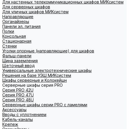
Для настенных телекоммуникационных шкафов МИКсистем
Для серверных шкафов
Для уличных шкафов МИКсистем
Направляющие
Органайзеры
Панели эл. питания
Полки
Консольная
Стационарная
Стенки
Уголки опорные (направляющие) для шкафов
Фальш-панели
Шина заземления
Щеточный ввод
Универсальные электротехнические шкафы
Решения на базе УЭШ МИКсистем
Шкафы серверные и Колокейшн
Серверные шкафы серия PRO
Серия PRO 42U
Серия PRO 47U
Серия PRO 48U
Серверные шкафы серии PRO с ламелями
Аксессуары
Вводы с уплотнением
Кабель-каналы
Крепеж