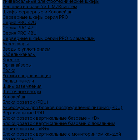
Универсальные электротехнические шкафы
Решения на базе УЭШ МИКсистем
Шкафы серверные и Колокейшн
Серверные шкафы серия PRO
Серия PRO 42U
Серия PRO 47U
Серия PRO 48U
Серверные шкафы серии PRO с ламелями
Аксессуары
Вводы с уплотнением
Кабель-каналы
Крепеж
Органайзеры
Полки
Уголки направляющие
Фальш-панели
Шины заземления
Щеточные вводы
Колокейшн
Блоки розеток (PDU)
Аксессуары для блоков распределения питания (PDU)
Вертикальные PDU
Блоки розеток вертикальные базовые – «В»
Блоки розеток вертикальные базовый с локальным
мониторингом – «В+»
Блоки розеток вертикальные с мониторингом каждой
розетки – «М+»