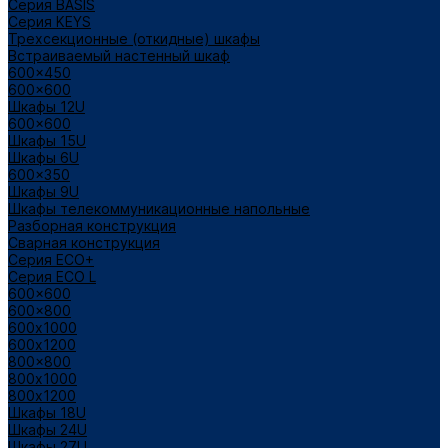
Cерия BASIS
Cерия KEYS
Трехсекционные (откидные) шкафы
Встраиваемый настенный шкаф
600x450
600x600
Шкафы 12U
600x600
Шкафы 15U
Шкафы 6U
600x350
Шкафы 9U
Шкафы телекоммуникационные напольные
Разборная конструкция
Сварная конструкция
Серия ECO+
Серия ECO L
600x600
600x800
600х1000
600х1200
800x800
800х1000
800х1200
Шкафы 18U
Шкафы 24U
Шкафы 27U