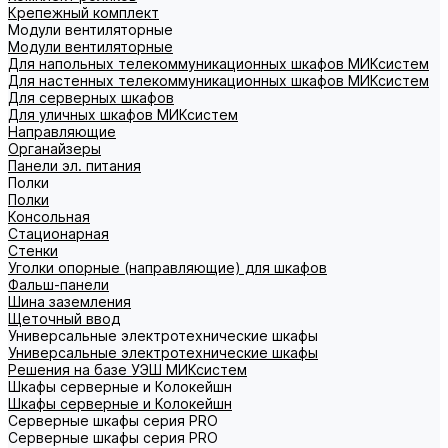
Крепежный комплект
Модули вентиляторные
Модули вентиляторные
Для напольных телекоммуникационных шкафов МИКсистем
Для настенных телекоммуникационных шкафов МИКсистем
Для серверных шкафов
Для уличных шкафов МИКсистем
Направляющие
Органайзеры
Панели эл. питания
Полки
Полки
Консольная
Стационарная
Стенки
Уголки опорные (направляющие) для шкафов
Фальш-панели
Шина заземления
Щеточный ввод
Универсальные электротехнические шкафы
Универсальные электротехнические шкафы
Решения на базе УЭШ МИКсистем
Шкафы серверные и Колокейшн
Шкафы серверные и Колокейшн
Серверные шкафы серия PRO
Серверные шкафы серия PRO