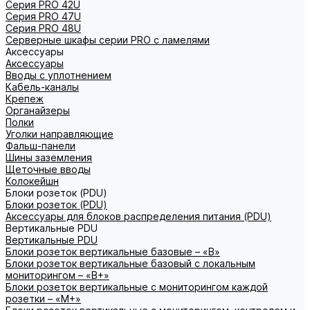
Серия PRO 42U
Серия PRO 47U
Серия PRO 48U
Серверные шкафы серии PRO с ламелями
Аксессуары
Аксессуары
Вводы с уплотнением
Кабель-каналы
Крепеж
Органайзеры
Полки
Уголки направляющие
Фальш-панели
Шины заземления
Щеточные вводы
Колокейшн
Блоки розеток (PDU)
Блоки розеток (PDU)
Аксессуары для блоков распределения питания (PDU)
Вертикальные PDU
Вертикальные PDU
Блоки розеток вертикальные базовые – «В»
Блоки розеток вертикальные базовый с локальным
мониторингом – «В+»
Блоки розеток вертикальные с мониторингом каждой
розетки – «М+»