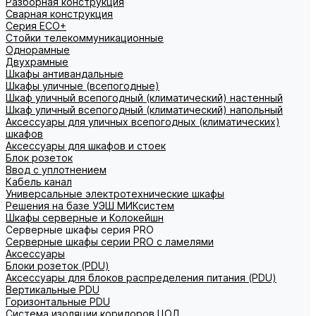
Разборная конструкция
Сварная конструкция
Серия ECO+
Стойки телекоммуникационные
Однорамные
Двухрамные
Шкафы антивандальные
Шкафы уличные (всепогодные)
Шкаф уличный всепогодный (климатический) настенный
Шкаф уличный всепогодный (климатический) напольный
Аксессуары для уличных всепогодных (климатических)
шкафов
Аксессуары для шкафов и стоек
Блок розеток
Ввод с уплотнением
Кабель канал
Универсальные электротехнические шкафы
Решения на базе УЭШ МИКсистем
Шкафы серверные и Колокейшн
Серверные шкафы серия PRO
Серверные шкафы серии PRO с ламелями
Аксессуары
Блоки розеток (PDU)
Аксессуары для блоков распределения питания (PDU)
Вертикальные PDU
Горизонтальные PDU
Система изоляции коридоров ЦОД