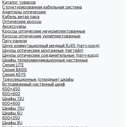
Каталог товаров
Структурированная кабельная система
Адаптеры оптические
Кабель витая пара
Оптические кроссы
Аксессуары
Кроссы оптические неукомплектованные
Кроссы оптические укомплектованные
Патч-панели
Шнур коммутационный медный RJ45 (патч-корд)
Шнуры оптические монтажные (пигтейл)
Шнуры оптические соединительные (патч-корд)
Шкафы телекоммуникационные настенные
Cерия LITE
Cерия BASIS
Cерия KEYS
Трехсекционные (откидные) шкафы
Встраиваемый настенный шкаф
600x450
600x600
Шкафы 12U
600x600
Шкафы 15U
Шкафы 6U
600x350
Шкафы 9U