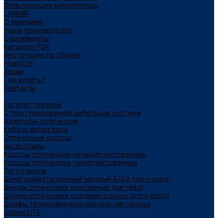
Фильтрующие вентиляторы
LANMIR
О компании
Наше производство
Сертификаты
Каталоги PDF
Инструкции по сборке
Новости
Акции
Где купить?
Контакты
...
Каталог товаров
Структурированная кабельная система
Адаптеры оптические
Кабель витая пара
Оптические кроссы
Аксессуары
Кроссы оптические неукомплектованные
Кроссы оптические укомплектованные
Патч-панели
Шнур коммутационный медный RJ45 (патч-корд)
Шнуры оптические монтажные (пигтейл)
Шнуры оптические соединительные (патч-корд)
Шкафы телекоммуникационные настенные
Cерия LITE