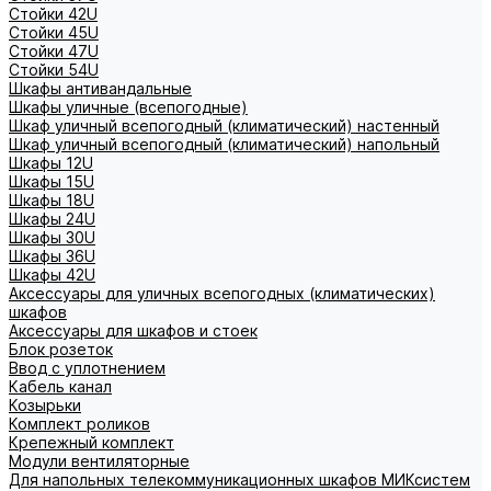
Стойки 42U
Стойки 45U
Стойки 47U
Стойки 54U
Шкафы антивандальные
Шкафы уличные (всепогодные)
Шкаф уличный всепогодный (климатический) настенный
Шкаф уличный всепогодный (климатический) напольный
Шкафы 12U
Шкафы 15U
Шкафы 18U
Шкафы 24U
Шкафы 30U
Шкафы 36U
Шкафы 42U
Аксессуары для уличных всепогодных (климатических)
шкафов
Аксессуары для шкафов и стоек
Блок розеток
Ввод с уплотнением
Кабель канал
Козырьки
Комплект роликов
Крепежный комплект
Модули вентиляторные
Для напольных телекоммуникационных шкафов МИКсистем