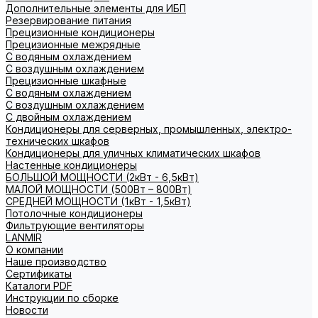
Дополнительные элементы для ИБП
Резервирование питания
Прецизионные кондиционеры
Прецизионные межрядные
С водяным охлаждением
С воздушным охлаждением
Прецизионные шкафные
С водяным охлаждением
С воздушным охлаждением
С двойным охлаждением
Кондиционеры для серверных, промышленных, электро-
технических шкафов
Кондиционеры для уличных климатических шкафов
Настенные кондиционеры
БОЛЬШОЙ МОЩНОСТИ (2кВт - 6,5кВт)
МАЛОЙ МОЩНОСТИ (500Вт – 800Вт)
СРЕДНЕЙ МОЩНОСТИ (1кВт - 1,5кВт)
Потолочные кондиционеры
Фильтрующие вентиляторы
LANMIR
О компании
Наше производство
Сертификаты
Каталоги PDF
Инструкции по сборке
Новости