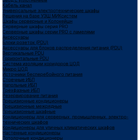
Кабель канал
Универсальные электротехнические шкафы
Решения на базе УЭШ МИКсистем
Шкафы серверные и Колокейшн
Серверные шкафы серия PRO
Серверные шкафы серии PRO с ламелями
Аксессуары
Блоки розеток (PDU)
Аксессуары для блоков распределения питания (PDU)
Вертикальные PDU
Горизонтальные PDU
Система изоляции коридоров ЦОД
Микро ЦОД
Источники бесперебойного питания
Стоечные ИБП
Напольные ИБП
Трёхфазные ИБП
Резервирование питания
Прецизионные кондиционеры
Прецизионные межрядные
Прецизионные шкафные
Кондиционеры для серверных, промышленных, электро-
технических шкафов
Кондиционеры для уличных климатических шкафов
Настенные кондиционеры
Потолочные кондиционеры