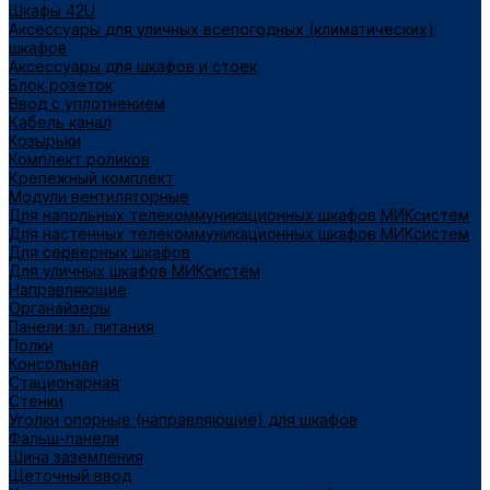
Шкафы 42U
Аксессуары для уличных всепогодных (климатических)
шкафов
Аксессуары для шкафов и стоек
Блок розеток
Ввод с уплотнением
Кабель канал
Козырьки
Комплект роликов
Крепежный комплект
Модули вентиляторные
Для напольных телекоммуникационных шкафов МИКсистем
Для настенных телекоммуникационных шкафов МИКсистем
Для серверных шкафов
Для уличных шкафов МИКсистем
Направляющие
Органайзеры
Панели эл. питания
Полки
Консольная
Стационарная
Стенки
Уголки опорные (направляющие) для шкафов
Фальш-панели
Шина заземления
Щеточный ввод