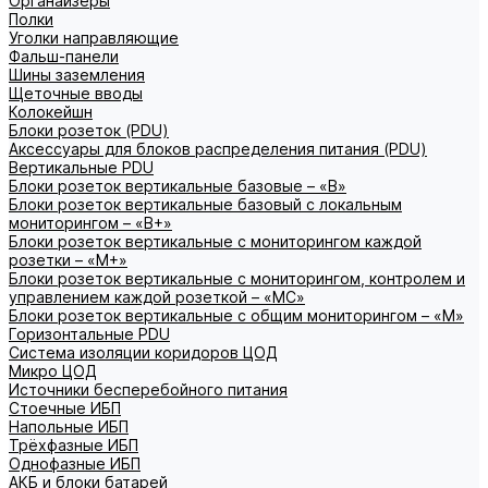
Органайзеры
Полки
Уголки направляющие
Фальш-панели
Шины заземления
Щеточные вводы
Колокейшн
Блоки розеток (PDU)
Аксессуары для блоков распределения питания (PDU)
Вертикальные PDU
Блоки розеток вертикальные базовые – «В»
Блоки розеток вертикальные базовый с локальным
мониторингом – «В+»
Блоки розеток вертикальные с мониторингом каждой
розетки – «М+»
Блоки розеток вертикальные с мониторингом, контролем и
управлением каждой розеткой – «МС»
Блоки розеток вертикальные с общим мониторингом – «М»
Горизонтальные PDU
Система изоляции коридоров ЦОД
Микро ЦОД
Источники бесперебойного питания
Стоечные ИБП
Напольные ИБП
Трёхфазные ИБП
Однофазные ИБП
АКБ и блоки батарей