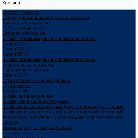
Корзина
Каталог товаров
Структурированная кабельная система
Адаптеры оптические
Кабель витая пара
Оптические кроссы
Шкафы телекоммуникационные настенные
Cерия LITE
Cерия BASIS
Cерия KEYS
Шкафы телекоммуникационные напольные
Разборная конструкция
Сварная конструкция
Серия ECO+
Стойки телекоммуникационные
Однорамные
Двухрамные
Шкафы антивандальные
Шкафы уличные (всепогодные)
Шкаф уличный всепогодный (климатический) настенный
Шкаф уличный всепогодный (климатический) напольный
Аксессуары для уличных всепогодных (климатических)
шкафов
Аксессуары для шкафов и стоек
Блок розеток
Ввод с уплотнением