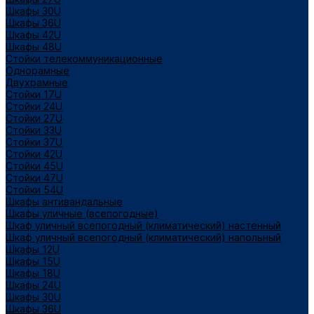
Шкафы 30U
Шкафы 36U
Шкафы 42U
Шкафы 48U
Стойки телекоммуникационные
Однорамные
Двухрамные
Стойки 17U
Стойки 24U
Стойки 27U
Стойки 33U
Стойки 37U
Стойки 42U
Стойки 45U
Стойки 47U
Стойки 54U
Шкафы антивандальные
Шкафы уличные (всепогодные)
Шкаф уличный всепогодный (климатический) настенный
Шкаф уличный всепогодный (климатический) напольный
Шкафы 12U
Шкафы 15U
Шкафы 18U
Шкафы 24U
Шкафы 30U
Шкафы 36U