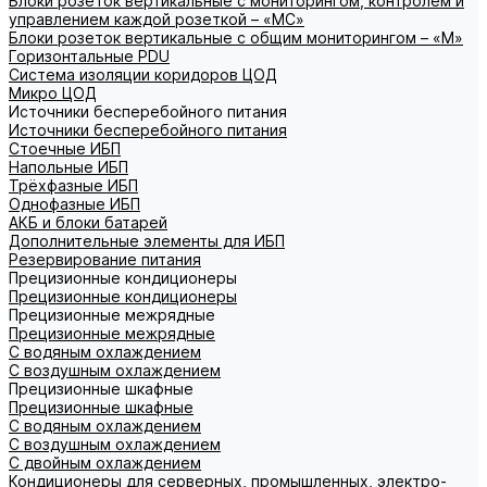
Блоки розеток вертикальные с мониторингом, контролем и
управлением каждой розеткой – «МС»
Блоки розеток вертикальные с общим мониторингом – «М»
Горизонтальные PDU
Система изоляции коридоров ЦОД
Микро ЦОД
Источники бесперебойного питания
Источники бесперебойного питания
Стоечные ИБП
Напольные ИБП
Трёхфазные ИБП
Однофазные ИБП
АКБ и блоки батарей
Дополнительные элементы для ИБП
Резервирование питания
Прецизионные кондиционеры
Прецизионные кондиционеры
Прецизионные межрядные
Прецизионные межрядные
С водяным охлаждением
С воздушным охлаждением
Прецизионные шкафные
Прецизионные шкафные
С водяным охлаждением
С воздушным охлаждением
С двойным охлаждением
Кондиционеры для серверных, промышленных, электро-