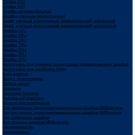
Стойки 47U
Стойки 54U
Шкафы антивандальные
Шкафы уличные (всепогодные)
Шкаф уличный всепогодный (климатический) настенный
Шкаф уличный всепогодный (климатический) напольный
Шкафы 12U
Шкафы 15U
Шкафы 18U
Шкафы 24U
Шкафы 30U
Шкафы 36U
Шкафы 42U
Аксессуары для уличных всепогодных (климатических) шкафов
Аксессуары для шкафов и стоек
Блок розеток
Ввод с уплотнением
Кабель канал
Козырьки
Комплект роликов
Крепежный комплект
Модули вентиляторные
Для напольных телекоммуникационных шкафов МИКсистем
Для настенных телекоммуникационных шкафов МИКсистем
Для серверных шкафов
Для уличных шкафов МИКсистем
Направляющие
Органайзеры