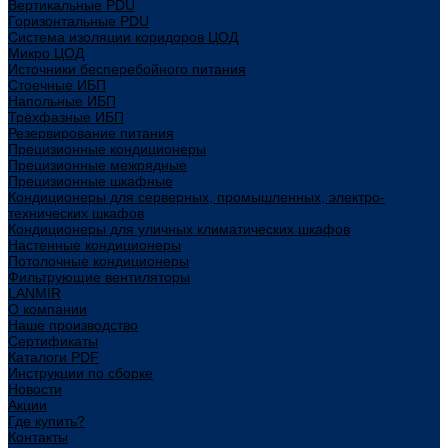
Вертикальные PDU
Горизонтальные PDU
Система изоляции коридоров ЦОД
Микро ЦОД
Источники бесперебойного питания
Стоечные ИБП
Напольные ИБП
Трёхфазные ИБП
Резервирование питания
Прецизионные кондиционеры
Прецизионные межрядные
Прецизионные шкафные
Кондиционеры для серверных, промышленных, электро-
технических шкафов
Кондиционеры для уличных климатических шкафов
Настенные кондиционеры
Потолочные кондиционеры
Фильтрующие вентиляторы
LANMIR
О компании
Наше производство
Сертификаты
Каталоги PDF
Инструкции по сборке
Новости
Акции
Где купить?
Контакты