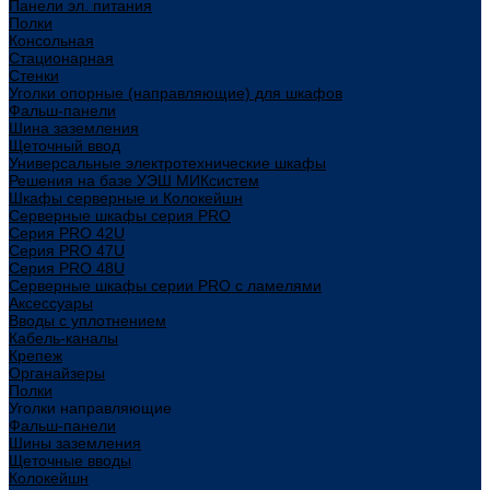
Панели эл. питания
Полки
Консольная
Стационарная
Стенки
Уголки опорные (направляющие) для шкафов
Фальш-панели
Шина заземления
Щеточный ввод
Универсальные электротехнические шкафы
Решения на базе УЭШ МИКсистем
Шкафы серверные и Колокейшн
Серверные шкафы серия PRO
Серия PRO 42U
Серия PRO 47U
Серия PRO 48U
Серверные шкафы серии PRO с ламелями
Аксессуары
Вводы с уплотнением
Кабель-каналы
Крепеж
Органайзеры
Полки
Уголки направляющие
Фальш-панели
Шины заземления
Щеточные вводы
Колокейшн