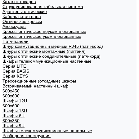
Каталог товаров
Структурированная кабельная система
Адаптеры оптические
Кабель витая пара
Оптические кроссы
Аксессуары
Кроссы оптические неукомплектованные
Кроссы оптические укомплектованные
Патч-панели
Шнур коммутационный медный RJ45 (патч-корд)
Шнуры оптические монтажные (пигтейл)
Шнуры оптические соединительные (патч-корд)
Шкафы телекоммуникационные настенные
Cерия LITE
Cерия BASIS
Cерия KEYS
Трехсекционные (откидные) шкафы
Встраиваемый настенный шкаф
600x450
600x600
Шкафы 12U
600x600
Шкафы 15U
Шкафы 6U
600x350
Шкафы 9U
Шкафы телекоммуникационные напольные
Разборная конструкция