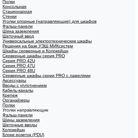
Полки
Консольная
Стационарная
Стенки
Уголки опорные (направляющие) для шкафов
Фальш-панели
Шина заземления
Щеточный ввод
Универсальные электротехнические шкафы
Решения на базе УЭШ МИКсистем
Шкафы серверные и Колокейшн
Серверные шкафы серия PRO
Серия PRO 42U
Серия PRO 47U
Серия PRO 48U
Серверные шкафы серии PRO с ламелями
Аксессуары
Вводы с уплотнением
Кабель-каналы
Крепеж
Органайзеры
Полки
Уголки направляющие
Фальш-панели
Шины заземления
Щеточные вводы
Колокейшн
Блоки розеток (PDU)