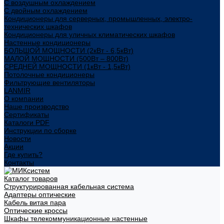
С воздушным охлаждением
С двойным охлаждением
Кондиционеры для серверных, промышленных, электро-
технических шкафов
Кондиционеры для уличных климатических шкафов
Настенные кондиционеры
БОЛЬШОЙ МОЩНОСТИ (2кВт - 6,5кВт)
МАЛОЙ МОЩНОСТИ (500Вт – 800Вт)
СРЕДНЕЙ МОЩНОСТИ (1кВт - 1,5кВт)
Потолочные кондиционеры
Фильтрующие вентиляторы
LANMIR
О компании
Наше производство
Сертификаты
Каталоги PDF
Инструкции по сборке
Новости
Акции
Где купить?
Контакты
Каталог товаров
Структурированная кабельная система
Адаптеры оптические
Кабель витая пара
Оптические кроссы
Шкафы телекоммуникационные настенные