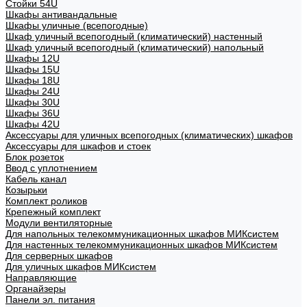
Стойки 54U
Шкафы антивандальные
Шкафы уличные (всепогодные)
Шкаф уличный всепогодный (климатический) настенный
Шкаф уличный всепогодный (климатический) напольный
Шкафы 12U
Шкафы 15U
Шкафы 18U
Шкафы 24U
Шкафы 30U
Шкафы 36U
Шкафы 42U
Аксессуары для уличных всепогодных (климатических) шкафов
Аксессуары для шкафов и стоек
Блок розеток
Ввод с уплотнением
Кабель канал
Козырьки
Комплект роликов
Крепежный комплект
Модули вентиляторные
Для напольных телекоммуникационных шкафов МИКсистем
Для настенных телекоммуникационных шкафов МИКсистем
Для серверных шкафов
Для уличных шкафов МИКсистем
Направляющие
Органайзеры
Панели эл. питания