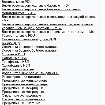
Вертикальные PDU
Блоки розеток вертикальные базовые – «В»
Блоки розеток вертикальные базовый с локальным
мониторингом – «В+»
Блоки розеток вертикальные с мониторингом каждой розетки –
«М+»
Блоки розеток вертикальные с мониторингом, контролем и
управлением каждой розеткой – «МС»
Блоки розеток вертикальные с общим мониторингом – «М»
Горизонтальные PDU
Система изоляции коридоров ЦОД
Микро ЦОД
Источники бесперебойного питания
Источники бесперебойного питания
Стоечные ИБП
Напольные ИБП
Трёхфазные ИБП
Однофазные ИБП
АКБ и блоки батарей
Дополнительные элементы для ИБП
Резервирование питания
Прецизионные кондиционеры
Прецизионные кондиционеры
Прецизионные межрядные
Прецизионные межрядные
С водяным охлаждением
С воздушным охлаждением
Прецизионные шкафные