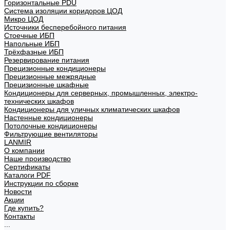
Горизонтальные PDU
Система изоляции коридоров ЦОД
Микро ЦОД
Источники бесперебойного питания
Стоечные ИБП
Напольные ИБП
Трёхфазные ИБП
Резервирование питания
Прецизионные кондиционеры
Прецизионные межрядные
Прецизионные шкафные
Кондиционеры для серверных, промышленных, электро-
технических шкафов
Кондиционеры для уличных климатических шкафов
Настенные кондиционеры
Потолочные кондиционеры
Фильтрующие вентиляторы
LANMIR
О компании
Наше производство
Сертификаты
Каталоги PDF
Инструкции по сборке
Новости
Акции
Где купить?
Контакты
...