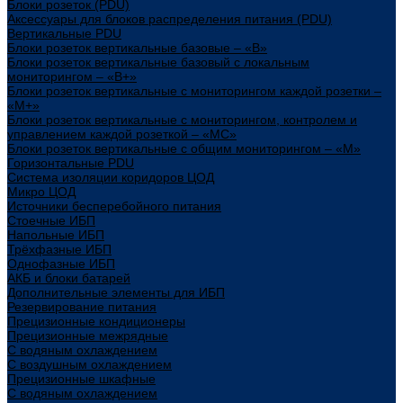
Блоки розеток (PDU)
Аксессуары для блоков распределения питания (PDU)
Вертикальные PDU
Блоки розеток вертикальные базовые – «В»
Блоки розеток вертикальные базовый с локальным
мониторингом – «В+»
Блоки розеток вертикальные с мониторингом каждой розетки –
«М+»
Блоки розеток вертикальные с мониторингом, контролем и
управлением каждой розеткой – «МС»
Блоки розеток вертикальные с общим мониторингом – «М»
Горизонтальные PDU
Система изоляции коридоров ЦОД
Микро ЦОД
Источники бесперебойного питания
Стоечные ИБП
Напольные ИБП
Трёхфазные ИБП
Однофазные ИБП
АКБ и блоки батарей
Дополнительные элементы для ИБП
Резервирование питания
Прецизионные кондиционеры
Прецизионные межрядные
С водяным охлаждением
С воздушным охлаждением
Прецизионные шкафные
С водяным охлаждением