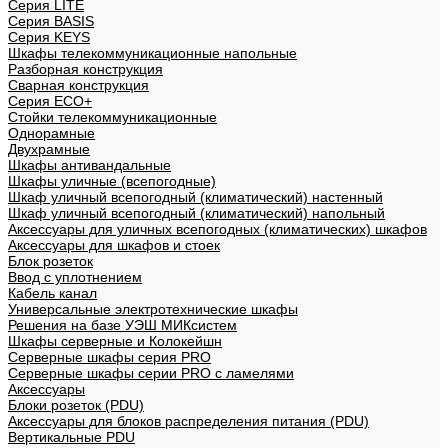
Cерия LITE
Cерия BASIS
Cерия KEYS
Шкафы телекоммуникационные напольные
Разборная конструкция
Сварная конструкция
Серия ECO+
Стойки телекоммуникационные
Однорамные
Двухрамные
Шкафы антивандальные
Шкафы уличные (всепогодные)
Шкаф уличный всепогодный (климатический) настенный
Шкаф уличный всепогодный (климатический) напольный
Аксессуары для уличных всепогодных (климатических) шкафов
Аксессуары для шкафов и стоек
Блок розеток
Ввод с уплотнением
Кабель канал
Универсальные электротехнические шкафы
Решения на базе УЭШ МИКсистем
Шкафы серверные и Колокейшн
Серверные шкафы серия PRO
Серверные шкафы серии PRO с ламелями
Аксессуары
Блоки розеток (PDU)
Аксессуары для блоков распределения питания (PDU)
Вертикальные PDU