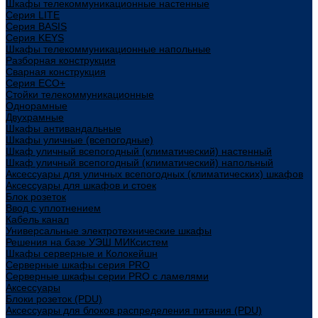
Шкафы телекоммуникационные настенные
Cерия LITE
Cерия BASIS
Cерия KEYS
Шкафы телекоммуникационные напольные
Разборная конструкция
Сварная конструкция
Серия ECO+
Стойки телекоммуникационные
Однорамные
Двухрамные
Шкафы антивандальные
Шкафы уличные (всепогодные)
Шкаф уличный всепогодный (климатический) настенный
Шкаф уличный всепогодный (климатический) напольный
Аксессуары для уличных всепогодных (климатических) шкафов
Аксессуары для шкафов и стоек
Блок розеток
Ввод с уплотнением
Кабель канал
Универсальные электротехнические шкафы
Решения на базе УЭШ МИКсистем
Шкафы серверные и Колокейшн
Серверные шкафы серия PRO
Серверные шкафы серии PRO с ламелями
Аксессуары
Блоки розеток (PDU)
Аксессуары для блоков распределения питания (PDU)