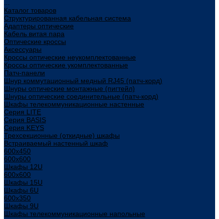
...
Каталог товаров
Структурированная кабельная система
Адаптеры оптические
Кабель витая пара
Оптические кроссы
Аксессуары
Кроссы оптические неукомплектованные
Кроссы оптические укомплектованные
Патч-панели
Шнур коммутационный медный RJ45 (патч-корд)
Шнуры оптические монтажные (пигтейл)
Шнуры оптические соединительные (патч-корд)
Шкафы телекоммуникационные настенные
Cерия LITE
Cерия BASIS
Cерия KEYS
Трехсекционные (откидные) шкафы
Встраиваемый настенный шкаф
600x450
600x600
Шкафы 12U
600x600
Шкафы 15U
Шкафы 6U
600x350
Шкафы 9U
Шкафы телекоммуникационные напольные