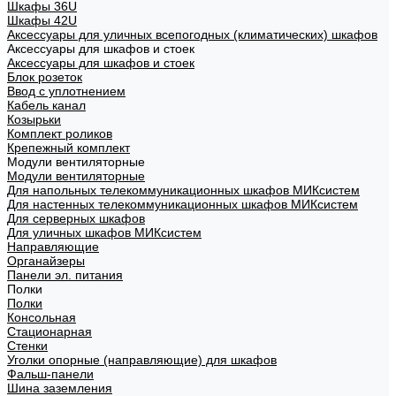
Шкафы 36U
Шкафы 42U
Аксессуары для уличных всепогодных (климатических) шкафов
Аксессуары для шкафов и стоек
Аксессуары для шкафов и стоек
Блок розеток
Ввод с уплотнением
Кабель канал
Козырьки
Комплект роликов
Крепежный комплект
Модули вентиляторные
Модули вентиляторные
Для напольных телекоммуникационных шкафов МИКсистем
Для настенных телекоммуникационных шкафов МИКсистем
Для серверных шкафов
Для уличных шкафов МИКсистем
Направляющие
Органайзеры
Панели эл. питания
Полки
Полки
Консольная
Стационарная
Стенки
Уголки опорные (направляющие) для шкафов
Фальш-панели
Шина заземления