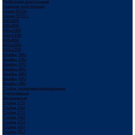
Разборная конструкция
Сварная конструкция
Серия ECO+
Серия ECO L
600x600
600x800
600х1000
600х1200
800x800
800х1000
800х1200
Шкафы 18U
Шкафы 24U
Шкафы 27U
Шкафы 30U
Шкафы 36U
Шкафы 42U
Шкафы 48U
Стойки телекоммуникационные
Однорамные
Двухрамные
Стойки 17U
Стойки 24U
Стойки 27U
Стойки 33U
Стойки 37U
Стойки 42U
Стойки 45U