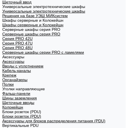
Щеточный ввод
Универсальные электротехнические шкафы
Универсальные электротехнические шкафы
Решения на базе УЭШ МИКсистем
Шкафы серверные и Колокейшн
Шкафы серверные и Колокейшн
Серверные шкафы серия PRO
Серверные шкафы серия PRO
Серия PRO 42U
Серия PRO 47U
Серия PRO 48U
Серверные шкафы серии PRO с ламелями
Аксессуары
Аксессуары
Вводы с уплотнением
Кабель-каналы
Крепеж
Органайзеры
Полки
Уголки направляющие
Фальш-панели
Шины заземления
Щеточные вводы
Колокейшн
Блоки розеток (PDU)
Блоки розеток (PDU)
Аксессуары для блоков распределения питания (PDU)
Вертикальные PDU