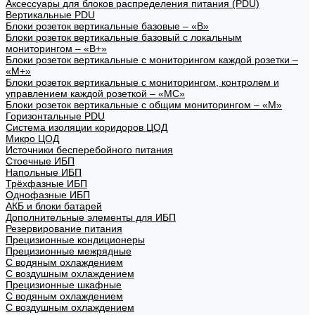
Аксессуары для блоков распределения питания (PDU)
Вертикальные PDU
Блоки розеток вертикальные базовые – «В»
Блоки розеток вертикальные базовый с локальным
мониторингом – «В+»
Блоки розеток вертикальные с мониторингом каждой розетки –
«М+»
Блоки розеток вертикальные с мониторингом, контролем и
управлением каждой розеткой – «МС»
Блоки розеток вертикальные с общим мониторингом – «М»
Горизонтальные PDU
Система изоляции коридоров ЦОД
Микро ЦОД
Источники бесперебойного питания
Стоечные ИБП
Напольные ИБП
Трёхфазные ИБП
Однофазные ИБП
АКБ и блоки батарей
Дополнительные элементы для ИБП
Резервирование питания
Прецизионные кондиционеры
Прецизионные межрядные
С водяным охлаждением
С воздушным охлаждением
Прецизионные шкафные
С водяным охлаждением
С воздушным охлаждением