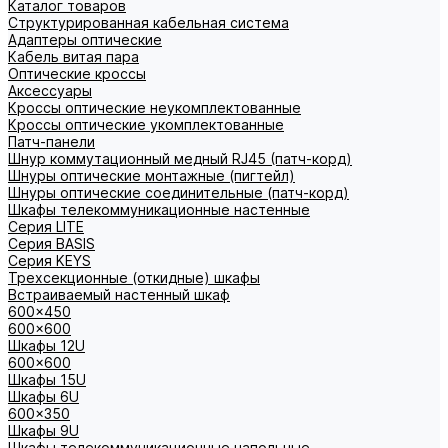
Каталог товаров
Структурированная кабельная система
Адаптеры оптические
Кабель витая пара
Оптические кроссы
Аксессуары
Кроссы оптические неукомплектованные
Кроссы оптические укомплектованные
Патч-панели
Шнур коммутационный медный RJ45 (патч-корд)
Шнуры оптические монтажные (пигтейл)
Шнуры оптические соединительные (патч-корд)
Шкафы телекоммуникационные настенные
Cерия LITE
Cерия BASIS
Cерия KEYS
Трехсекционные (откидные) шкафы
Встраиваемый настенный шкаф
600x450
600x600
Шкафы 12U
600x600
Шкафы 15U
Шкафы 6U
600x350
Шкафы 9U
Шкафы телекоммуникационные напольные