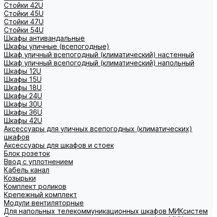
Стойки 42U
Стойки 45U
Стойки 47U
Стойки 54U
Шкафы антивандальные
Шкафы уличные (всепогодные)
Шкаф уличный всепогодный (климатический) настенный
Шкаф уличный всепогодный (климатический) напольный
Шкафы 12U
Шкафы 15U
Шкафы 18U
Шкафы 24U
Шкафы 30U
Шкафы 36U
Шкафы 42U
Аксессуары для уличных всепогодных (климатических)
шкафов
Аксессуары для шкафов и стоек
Блок розеток
Ввод с уплотнением
Кабель канал
Козырьки
Комплект роликов
Крепежный комплект
Модули вентиляторные
Для напольных телекоммуникационных шкафов МИКсистем