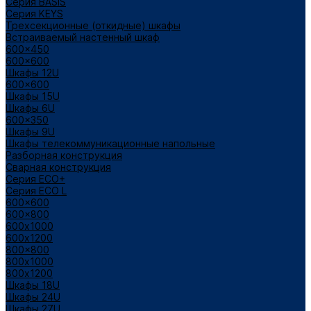
Cерия BASIS
Cерия KEYS
Трехсекционные (откидные) шкафы
Встраиваемый настенный шкаф
600x450
600x600
Шкафы 12U
600x600
Шкафы 15U
Шкафы 6U
600x350
Шкафы 9U
Шкафы телекоммуникационные напольные
Разборная конструкция
Сварная конструкция
Серия ECO+
Серия ECO L
600x600
600x800
600х1000
600х1200
800x800
800х1000
800х1200
Шкафы 18U
Шкафы 24U
Шкафы 27U