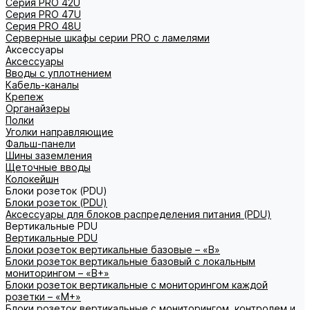
Серия PRO 42U
Серия PRO 47U
Серия PRO 48U
Серверные шкафы серии PRO с ламелями
Аксессуары
Аксессуары
Вводы с уплотнением
Кабель-каналы
Крепеж
Органайзеры
Полки
Уголки направляющие
Фальш-панели
Шины заземления
Щеточные вводы
Колокейшн
Блоки розеток (PDU)
Блоки розеток (PDU)
Аксессуары для блоков распределения питания (PDU)
Вертикальные PDU
Вертикальные PDU
Блоки розеток вертикальные базовые – «В»
Блоки розеток вертикальные базовый с локальным
мониторингом – «В+»
Блоки розеток вертикальные с мониторингом каждой
розетки – «М+»
Блоки розеток вертикальные с мониторингом, контролем и