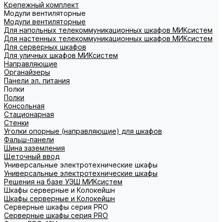
Крепежный комплект
Модули вентиляторные
Модули вентиляторные
Для напольных телекоммуникационных шкафов МИКсистем
Для настенных телекоммуникационных шкафов МИКсистем
Для серверных шкафов
Для уличных шкафов МИКсистем
Направляющие
Органайзеры
Панели эл. питания
Полки
Полки
Консольная
Стационарная
Стенки
Уголки опорные (направляющие) для шкафов
Фальш-панели
Шина заземления
Щеточный ввод
Универсальные электротехнические шкафы
Универсальные электротехнические шкафы
Решения на базе УЭШ МИКсистем
Шкафы серверные и Колокейшн
Шкафы серверные и Колокейшн
Серверные шкафы серия PRO
Серверные шкафы серия PRO