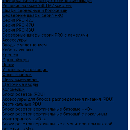
Универсальные электротехнические шкафы
Решения на базе УЭШ МИКсистем
Шкафы серверные и Колокейшн
Серверные шкафы серия PRO
Серия PRO 42U
Серия PRO 47U
Серия PRO 48U
Серверные шкафы серии PRO с ламелями
Аксессуары
Вводы с уплотнением
Кабель-каналы
Крепеж
Органайзеры
Полки
Уголки направляющие
Фальш-панели
Шины заземления
Щеточные вводы
Колокейшн
Блоки розеток (PDU)
Аксессуары для блоков распределения питания (PDU)
Вертикальные PDU
Блоки розеток вертикальные базовые – «В»
Блоки розеток вертикальные базовый с локальным
мониторингом – «В+»
Блоки розеток вертикальные с мониторингом каждой
розетки – «М+»