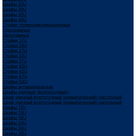
Шкафы 30U
Шкафы 36U
Шкафы 42U
Шкафы 48U
Стойки телекоммуникационные
Однорамные
Двухрамные
Стойки 17U
Стойки 24U
Стойки 27U
Стойки 33U
Стойки 37U
Стойки 42U
Стойки 45U
Стойки 47U
Стойки 54U
Шкафы антивандальные
Шкафы уличные (всепогодные)
Шкаф уличный всепогодный (климатический) настенный
Шкаф уличный всепогодный (климатический) напольный
Шкафы 12U
Шкафы 15U
Шкафы 18U
Шкафы 24U
Шкафы 30U
Шкафы 36U