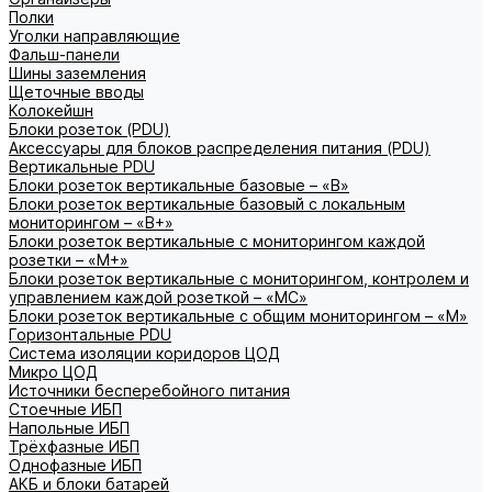
Полки
Уголки направляющие
Фальш-панели
Шины заземления
Щеточные вводы
Колокейшн
Блоки розеток (PDU)
Аксессуары для блоков распределения питания (PDU)
Вертикальные PDU
Блоки розеток вертикальные базовые – «В»
Блоки розеток вертикальные базовый с локальным
мониторингом – «В+»
Блоки розеток вертикальные с мониторингом каждой
розетки – «М+»
Блоки розеток вертикальные с мониторингом, контролем и
управлением каждой розеткой – «МС»
Блоки розеток вертикальные с общим мониторингом – «М»
Горизонтальные PDU
Система изоляции коридоров ЦОД
Микро ЦОД
Источники бесперебойного питания
Стоечные ИБП
Напольные ИБП
Трёхфазные ИБП
Однофазные ИБП
АКБ и блоки батарей