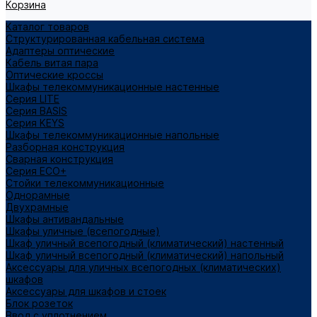
Корзина
Каталог товаров
Структурированная кабельная система
Адаптеры оптические
Кабель витая пара
Оптические кроссы
Шкафы телекоммуникационные настенные
Cерия LITE
Cерия BASIS
Cерия KEYS
Шкафы телекоммуникационные напольные
Разборная конструкция
Сварная конструкция
Серия ECO+
Стойки телекоммуникационные
Однорамные
Двухрамные
Шкафы антивандальные
Шкафы уличные (всепогодные)
Шкаф уличный всепогодный (климатический) настенный
Шкаф уличный всепогодный (климатический) напольный
Аксессуары для уличных всепогодных (климатических)
шкафов
Аксессуары для шкафов и стоек
Блок розеток
Ввод с уплотнением