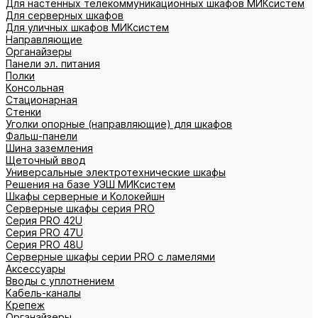
Для настенных телекоммуникационных шкафов МИКсистем
Для серверных шкафов
Для уличных шкафов МИКсистем
Направляющие
Органайзеры
Панели эл. питания
Полки
Консольная
Стационарная
Стенки
Уголки опорные (направляющие) для шкафов
Фальш-панели
Шина заземления
Щеточный ввод
Универсальные электротехнические шкафы
Решения на базе УЭШ МИКсистем
Шкафы серверные и Колокейшн
Серверные шкафы серия PRO
Серия PRO 42U
Серия PRO 47U
Серия PRO 48U
Серверные шкафы серии PRO с ламелями
Аксессуары
Вводы с уплотнением
Кабель-каналы
Крепеж
Органайзеры