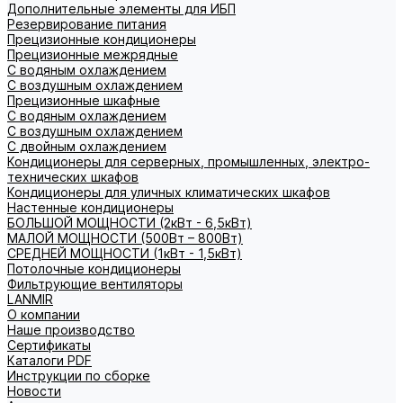
Дополнительные элементы для ИБП
Резервирование питания
Прецизионные кондиционеры
Прецизионные межрядные
С водяным охлаждением
С воздушным охлаждением
Прецизионные шкафные
С водяным охлаждением
С воздушным охлаждением
С двойным охлаждением
Кондиционеры для серверных, промышленных, электро-
технических шкафов
Кондиционеры для уличных климатических шкафов
Настенные кондиционеры
БОЛЬШОЙ МОЩНОСТИ (2кВт - 6,5кВт)
МАЛОЙ МОЩНОСТИ (500Вт – 800Вт)
СРЕДНЕЙ МОЩНОСТИ (1кВт - 1,5кВт)
Потолочные кондиционеры
Фильтрующие вентиляторы
LANMIR
О компании
Наше производство
Сертификаты
Каталоги PDF
Инструкции по сборке
Новости