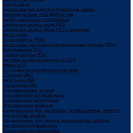
Кабель канал
Универсальные электротехнические шкафы
Решения на базе УЭШ МИКсистем
Шкафы серверные и Колокейшн
Серверные шкафы серия PRO
Серверные шкафы серии PRO с ламелями
Аксессуары
Блоки розеток (PDU)
Аксессуары для блоков распределения питания (PDU)
Вертикальные PDU
Горизонтальные PDU
Система изоляции коридоров ЦОД
Микро ЦОД
Источники бесперебойного питания
Стоечные ИБП
Напольные ИБП
Трёхфазные ИБП
Резервирование питания
Прецизионные кондиционеры
Прецизионные межрядные
Прецизионные шкафные
Кондиционеры для серверных, промышленных, электро-
технических шкафов
Кондиционеры для уличных климатических шкафов
Настенные кондиционеры
Потолочные кондиционеры