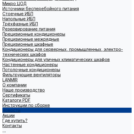
Микро ЦОД
Источники бесперебойного питания
Стоечные ИБП
Напольные ИБП
Трёхфазные ИБП
Резервирование питания
Прецизионные кондиционеры
Прецизионные межрядные
Прецизионные шкафные
Кондиционеры для серверных, промышленных, электро-
технических шкафов
Кондиционеры для уличных климатических шкафов
Настенные кондиционеры
Потолочные кондиционеры
Фильтрующие вентиляторы
LANMIR
О компании
Наше производство
Сертификаты
Каталоги PDF
Инструкции по сборке
Новости
Акции
Где купить?
Контакты
...