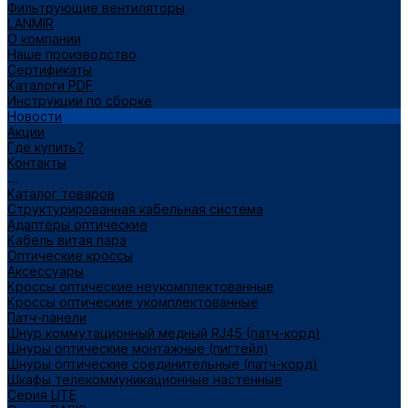
Фильтрующие вентиляторы
LANMIR
О компании
Наше производство
Сертификаты
Каталоги PDF
Инструкции по сборке
Новости
Акции
Где купить?
Контакты
...
Каталог товаров
Структурированная кабельная система
Адаптеры оптические
Кабель витая пара
Оптические кроссы
Аксессуары
Кроссы оптические неукомплектованные
Кроссы оптические укомплектованные
Патч-панели
Шнур коммутационный медный RJ45 (патч-корд)
Шнуры оптические монтажные (пигтейл)
Шнуры оптические соединительные (патч-корд)
Шкафы телекоммуникационные настенные
Cерия LITE