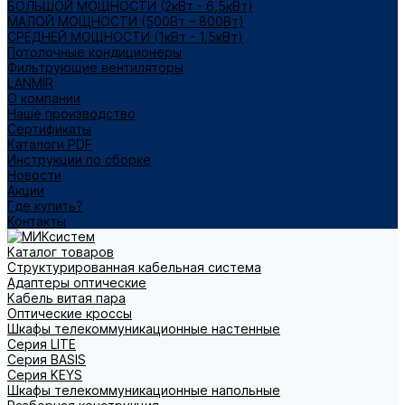
БОЛЬШОЙ МОЩНОСТИ (2кВт - 6,5кВт)
МАЛОЙ МОЩНОСТИ (500Вт – 800Вт)
СРЕДНЕЙ МОЩНОСТИ (1кВт - 1,5кВт)
Потолочные кондиционеры
Фильтрующие вентиляторы
LANMIR
О компании
Наше производство
Сертификаты
Каталоги PDF
Инструкции по сборке
Новости
Акции
Где купить?
Контакты
Каталог товаров
Структурированная кабельная система
Адаптеры оптические
Кабель витая пара
Оптические кроссы
Шкафы телекоммуникационные настенные
Cерия LITE
Cерия BASIS
Cерия KEYS
Шкафы телекоммуникационные напольные