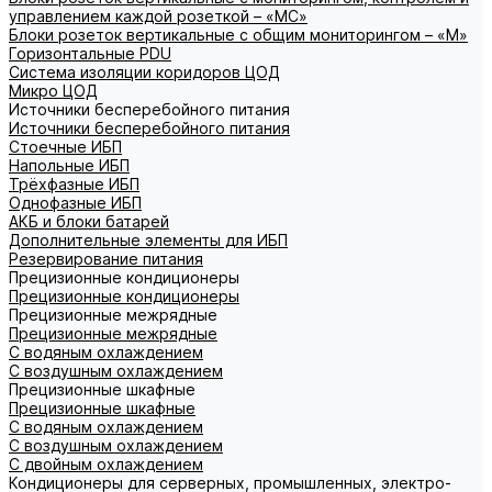
управлением каждой розеткой – «МС»
Блоки розеток вертикальные с общим мониторингом – «М»
Горизонтальные PDU
Система изоляции коридоров ЦОД
Микро ЦОД
Источники бесперебойного питания
Источники бесперебойного питания
Стоечные ИБП
Напольные ИБП
Трёхфазные ИБП
Однофазные ИБП
АКБ и блоки батарей
Дополнительные элементы для ИБП
Резервирование питания
Прецизионные кондиционеры
Прецизионные кондиционеры
Прецизионные межрядные
Прецизионные межрядные
С водяным охлаждением
С воздушным охлаждением
Прецизионные шкафные
Прецизионные шкафные
С водяным охлаждением
С воздушным охлаждением
С двойным охлаждением
Кондиционеры для серверных, промышленных, электро-