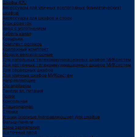
Шкафы 42U
Аксессуары для уличных всепогодных (климатических)
шкафов
Аксессуары для шкафов и стоек
Блок розеток
Ввод с уплотнением
Кабель канал
Козырьки
Комплект роликов
Крепежный комплект
Модули вентиляторные
Для напольных телекоммуникационных шкафов МИКсистем
Для настенных телекоммуникационных шкафов МИКсистем
Для серверных шкафов
Для уличных шкафов МИКсистем
Направляющие
Органайзеры
Панели эл. питания
Полки
Консольная
Стационарная
Стенки
Уголки опорные (направляющие) для шкафов
Фальш-панели
Шина заземления
Щеточный ввод