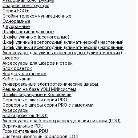
Разборная конструкция
Сварная конструкция
Серия ECO+
Стойки телекоммуникационные
Однорамные
Двухрамные
Шкафы антивандальные
Шкафы уличные (всепогодные)
Шкаф уличный всепогодный (климатический) настенный
Шкаф уличный всепогодный (климатический) напольный
Аксессуары для уличных всепогодных (климатических)
шкафов
Аксессуары для шкафов и стоек
Блок розеток
Ввод с уплотнением
Кабель канал
Универсальные электротехнические шкафы
Решения на базе УЭШ МИКсистем
Шкафы серверные и Колокейшн
Серверные шкафы серия PRO
Серверные шкафы серии PRO с ламелями
Аксессуары
Блоки розеток (PDU)
Аксессуары для блоков распределения питания (PDU)
Вертикальные PDU
Горизонтальные PDU
Система изоляции коридоров ЦОД