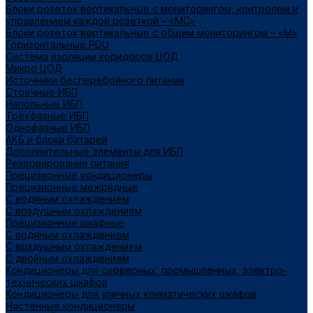
Блоки розеток вертикальные с мониторингом, контролем и
управлением каждой розеткой – «МС»
Блоки розеток вертикальные с общим мониторингом – «М»
Горизонтальные PDU
Система изоляции коридоров ЦОД
Микро ЦОД
Источники бесперебойного питания
Стоечные ИБП
Напольные ИБП
Трёхфазные ИБП
Однофазные ИБП
АКБ и блоки батарей
Дополнительные элементы для ИБП
Резервирование питания
Прецизионные кондиционеры
Прецизионные межрядные
С водяным охлаждением
С воздушным охлаждением
Прецизионные шкафные
С водяным охлаждением
С воздушным охлаждением
С двойным охлаждением
Кондиционеры для серверных, промышленных, электро-
технических шкафов
Кондиционеры для уличных климатических шкафов
Настенные кондиционеры