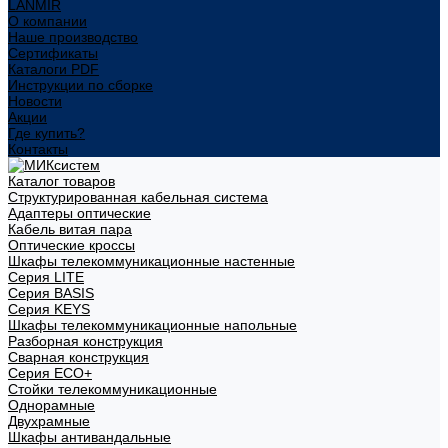
LANMIR
О компании
Наше производство
Сертификаты
Каталоги PDF
Инструкции по сборке
Новости
Акции
Где купить?
Контакты
Каталог товаров
Структурированная кабельная система
Адаптеры оптические
Кабель витая пара
Оптические кроссы
Шкафы телекоммуникационные настенные
Cерия LITE
Cерия BASIS
Cерия KEYS
Шкафы телекоммуникационные напольные
Разборная конструкция
Сварная конструкция
Серия ECO+
Стойки телекоммуникационные
Однорамные
Двухрамные
Шкафы антивандальные