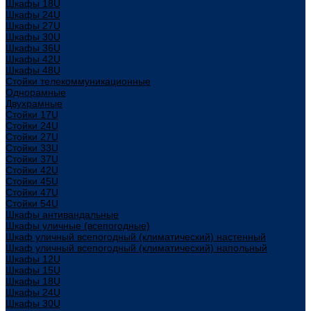
Шкафы 18U
Шкафы 24U
Шкафы 27U
Шкафы 30U
Шкафы 36U
Шкафы 42U
Шкафы 48U
Стойки телекоммуникационные
Однорамные
Двухрамные
Стойки 17U
Стойки 24U
Стойки 27U
Стойки 33U
Стойки 37U
Стойки 42U
Стойки 45U
Стойки 47U
Стойки 54U
Шкафы антивандальные
Шкафы уличные (всепогодные)
Шкаф уличный всепогодный (климатический) настенный
Шкаф уличный всепогодный (климатический) напольный
Шкафы 12U
Шкафы 15U
Шкафы 18U
Шкафы 24U
Шкафы 30U