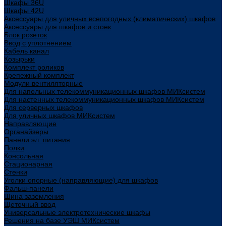
Шкафы 36U
Шкафы 42U
Аксессуары для уличных всепогодных (климатических) шкафов
Аксессуары для шкафов и стоек
Блок розеток
Ввод с уплотнением
Кабель канал
Козырьки
Комплект роликов
Крепежный комплект
Модули вентиляторные
Для напольных телекоммуникационных шкафов МИКсистем
Для настенных телекоммуникационных шкафов МИКсистем
Для серверных шкафов
Для уличных шкафов МИКсистем
Направляющие
Органайзеры
Панели эл. питания
Полки
Консольная
Стационарная
Стенки
Уголки опорные (направляющие) для шкафов
Фальш-панели
Шина заземления
Щеточный ввод
Универсальные электротехнические шкафы
Решения на базе УЭШ МИКсистем