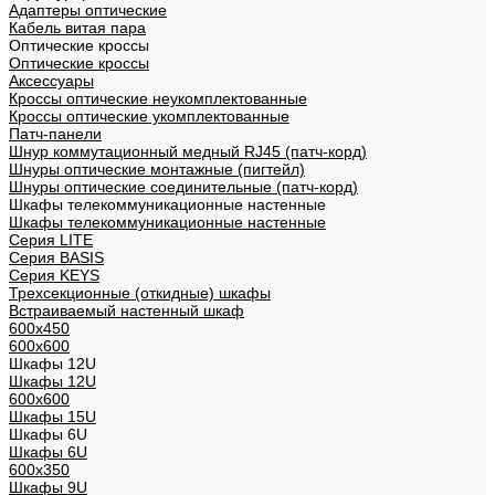
Адаптеры оптические
Кабель витая пара
Оптические кроссы
Оптические кроссы
Аксессуары
Кроссы оптические неукомплектованные
Кроссы оптические укомплектованные
Патч-панели
Шнур коммутационный медный RJ45 (патч-корд)
Шнуры оптические монтажные (пигтейл)
Шнуры оптические соединительные (патч-корд)
Шкафы телекоммуникационные настенные
Шкафы телекоммуникационные настенные
Cерия LITE
Cерия BASIS
Cерия KEYS
Трехсекционные (откидные) шкафы
Встраиваемый настенный шкаф
600x450
600x600
Шкафы 12U
Шкафы 12U
600x600
Шкафы 15U
Шкафы 6U
Шкафы 6U
600x350
Шкафы 9U