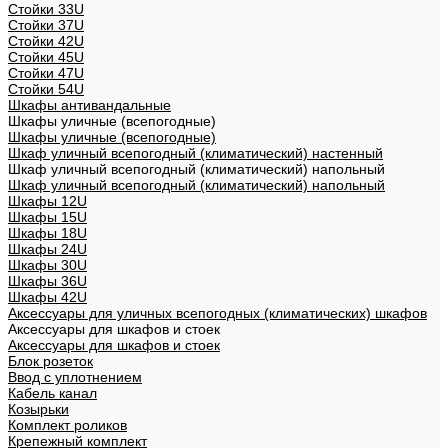
Стойки 33U
Стойки 37U
Стойки 42U
Стойки 45U
Стойки 47U
Стойки 54U
Шкафы антивандальные
Шкафы уличные (всепогодные)
Шкафы уличные (всепогодные)
Шкаф уличный всепогодный (климатический) настенный
Шкаф уличный всепогодный (климатический) напольный
Шкаф уличный всепогодный (климатический) напольный
Шкафы 12U
Шкафы 15U
Шкафы 18U
Шкафы 24U
Шкафы 30U
Шкафы 36U
Шкафы 42U
Аксессуары для уличных всепогодных (климатических) шкафов
Аксессуары для шкафов и стоек
Аксессуары для шкафов и стоек
Блок розеток
Ввод с уплотнением
Кабель канал
Козырьки
Комплект роликов
Крепежный комплект