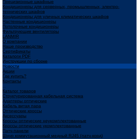
Прецизионные шкафные
Кондиционеры для серверных, промышленных, электро-
технических шкафов
Кондиционеры для уличных климатических шкафов
Настенные кондиционеры
Потолочные кондиционеры
Фильтрующие вентиляторы
LANMIR
О компании
Наше производство
Сертификаты
Каталоги PDF
Инструкции по сборке
Новости
Акции
Где купить?
Контакты
...
Каталог товаров
Структурированная кабельная система
Адаптеры оптические
Кабель витая пара
Оптические кроссы
Аксессуары
Кроссы оптические неукомплектованные
Кроссы оптические укомплектованные
Патч-панели
Шнур коммутационный медный RJ45 (патч-корд)