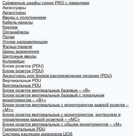
Серверные шкафы серии PRO с ламелями
Аксессуары
Аксессуары
Вводы с уплотнением
Кабель-каналы
Крепеж
Органайзеры
Полки
Уголки направляющие
Фальш-панели
Шины заземления
Щеточные вводы
Колокейшн
Блоки розеток (PDU)
Блоки розеток (PDU)
Аксессуары для блоков распределения питания (PDU)
Вертикальные PDU
Вертикальные PDU
Блоки розеток вертикальные базовые – «В»
Блоки розеток вертикальные базовый с локальным
мониторингом – «В+»
Блоки розеток вертикальные с мониторингом каждой розетки –
«М+»
Блоки розеток вертикальные с мониторингом, контролем и
управлением каждой розеткой – «МС»
Блоки розеток вертикальные с общим мониторингом – «М»
Горизонтальные PDU
Система изоляции коридоров ЦОД