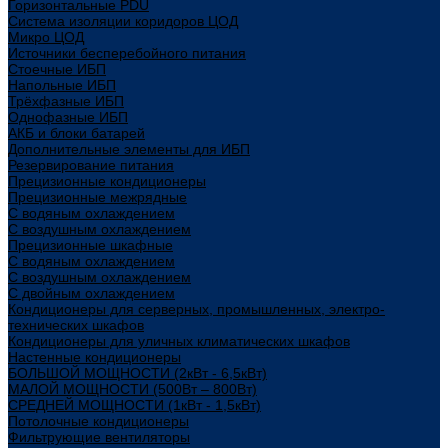
Горизонтальные PDU
Система изоляции коридоров ЦОД
Микро ЦОД
Источники бесперебойного питания
Стоечные ИБП
Напольные ИБП
Трёхфазные ИБП
Однофазные ИБП
АКБ и блоки батарей
Дополнительные элементы для ИБП
Резервирование питания
Прецизионные кондиционеры
Прецизионные межрядные
С водяным охлаждением
С воздушным охлаждением
Прецизионные шкафные
С водяным охлаждением
С воздушным охлаждением
С двойным охлаждением
Кондиционеры для серверных, промышленных, электро-
технических шкафов
Кондиционеры для уличных климатических шкафов
Настенные кондиционеры
БОЛЬШОЙ МОЩНОСТИ (2кВт - 6,5кВт)
МАЛОЙ МОЩНОСТИ (500Вт – 800Вт)
СРЕДНЕЙ МОЩНОСТИ (1кВт - 1,5кВт)
Потолочные кондиционеры
Фильтрующие вентиляторы