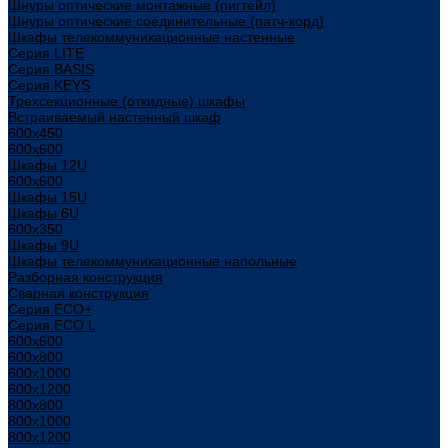
Шнуры оптические монтажные (пигтейл)
Шнуры оптические соединительные (патч-корд)
Шкафы телекоммуникационные настенные
Cерия LITE
Cерия BASIS
Cерия KEYS
Трехсекционные (откидные) шкафы
Встраиваемый настенный шкаф
600x450
600x600
Шкафы 12U
600x600
Шкафы 15U
Шкафы 6U
600x350
Шкафы 9U
Шкафы телекоммуникационные напольные
Разборная конструкция
Сварная конструкция
Серия ECO+
Серия ECO L
600x600
600x800
600х1000
600х1200
800x800
800х1000
800х1200