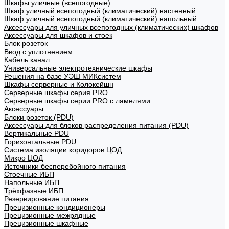
Шкафы уличные (всепогодные)
Шкаф уличный всепогодный (климатический) настенный
Шкаф уличный всепогодный (климатический) напольный
Аксессуары для уличных всепогодных (климатических) шкафов
Аксессуары для шкафов и стоек
Блок розеток
Ввод с уплотнением
Кабель канал
Универсальные электротехнические шкафы
Решения на базе УЭШ МИКсистем
Шкафы серверные и Колокейшн
Серверные шкафы серия PRO
Серверные шкафы серии PRO с ламелями
Аксессуары
Блоки розеток (PDU)
Аксессуары для блоков распределения питания (PDU)
Вертикальные PDU
Горизонтальные PDU
Система изоляции коридоров ЦОД
Микро ЦОД
Источники бесперебойного питания
Стоечные ИБП
Напольные ИБП
Трёхфазные ИБП
Резервирование питания
Прецизионные кондиционеры
Прецизионные межрядные
Прецизионные шкафные