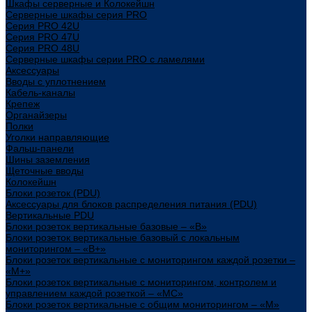
Шкафы серверные и Колокейшн
Серверные шкафы серия PRO
Серия PRO 42U
Серия PRO 47U
Серия PRO 48U
Серверные шкафы серии PRO с ламелями
Аксессуары
Вводы с уплотнением
Кабель-каналы
Крепеж
Органайзеры
Полки
Уголки направляющие
Фальш-панели
Шины заземления
Щеточные вводы
Колокейшн
Блоки розеток (PDU)
Аксессуары для блоков распределения питания (PDU)
Вертикальные PDU
Блоки розеток вертикальные базовые – «В»
Блоки розеток вертикальные базовый с локальным
мониторингом – «В+»
Блоки розеток вертикальные с мониторингом каждой розетки –
«М+»
Блоки розеток вертикальные с мониторингом, контролем и
управлением каждой розеткой – «МС»
Блоки розеток вертикальные с общим мониторингом – «М»