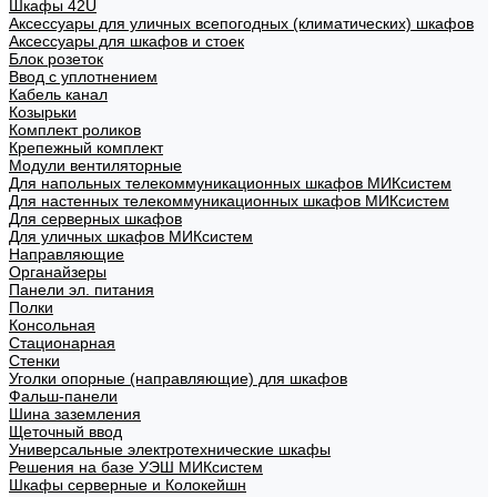
Шкафы 42U
Аксессуары для уличных всепогодных (климатических) шкафов
Аксессуары для шкафов и стоек
Блок розеток
Ввод с уплотнением
Кабель канал
Козырьки
Комплект роликов
Крепежный комплект
Модули вентиляторные
Для напольных телекоммуникационных шкафов МИКсистем
Для настенных телекоммуникационных шкафов МИКсистем
Для серверных шкафов
Для уличных шкафов МИКсистем
Направляющие
Органайзеры
Панели эл. питания
Полки
Консольная
Стационарная
Стенки
Уголки опорные (направляющие) для шкафов
Фальш-панели
Шина заземления
Щеточный ввод
Универсальные электротехнические шкафы
Решения на базе УЭШ МИКсистем
Шкафы серверные и Колокейшн