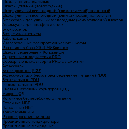
Шкафы антивандальные
Шкафы уличные (всепогодные)
Шкаф уличный всепогодный (климатический) настенный
Шкаф уличный всепогодный (климатический) напольный
Аксессуары для уличных всепогодных (климатических) шкафов
Аксессуары для шкафов и стоек
Блок розеток
Ввод с уплотнением
Кабель канал
Универсальные электротехнические шкафы
Решения на базе УЭШ МИКсистем
Шкафы серверные и Колокейшн
Серверные шкафы серия PRO
Серверные шкафы серии PRO с ламелями
Аксессуары
Блоки розеток (PDU)
Аксессуары для блоков распределения питания (PDU)
Вертикальные PDU
Горизонтальные PDU
Система изоляции коридоров ЦОД
Микро ЦОД
Источники бесперебойного питания
Стоечные ИБП
Напольные ИБП
Трёхфазные ИБП
Резервирование питания
Прецизионные кондиционеры
Прецизионные межрядные