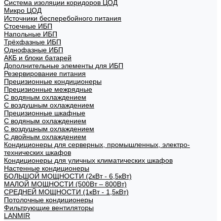
Система изоляции коридоров ЦОД
Микро ЦОД
Источники бесперебойного питания
Стоечные ИБП
Напольные ИБП
Трёхфазные ИБП
Однофазные ИБП
АКБ и блоки батарей
Дополнительные элементы для ИБП
Резервирование питания
Прецизионные кондиционеры
Прецизионные межрядные
С водяным охлаждением
С воздушным охлаждением
Прецизионные шкафные
С водяным охлаждением
С воздушным охлаждением
С двойным охлаждением
Кондиционеры для серверных, промышленных, электро-
технических шкафов
Кондиционеры для уличных климатических шкафов
Настенные кондиционеры
БОЛЬШОЙ МОЩНОСТИ (2кВт - 6,5кВт)
МАЛОЙ МОЩНОСТИ (500Вт – 800Вт)
СРЕДНЕЙ МОЩНОСТИ (1кВт - 1,5кВт)
Потолочные кондиционеры
Фильтрующие вентиляторы
LANMIR