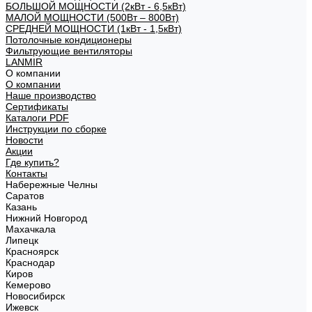
БОЛЬШОЙ МОЩНОСТИ (2кВт - 6,5кВт)
МАЛОЙ МОЩНОСТИ (500Вт – 800Вт)
СРЕДНЕЙ МОЩНОСТИ (1кВт - 1,5кВт)
Потолочные кондиционеры
Фильтрующие вентиляторы
LANMIR
О компании
О компании
Наше производство
Сертификаты
Каталоги PDF
Инструкции по сборке
Новости
Акции
Где купить?
Контакты
Набережные Челны
Саратов
Казань
Нижний Новгород
Махачкала
Липецк
Красноярск
Краснодар
Киров
Кемерово
Новосибирск
Ижевск