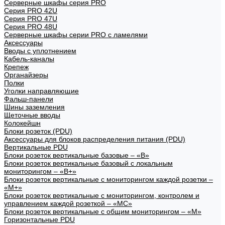
Серверные шкафы серия PRO
Серия PRO 42U
Серия PRO 47U
Серия PRO 48U
Серверные шкафы серии PRO с ламелями
Аксессуары
Вводы с уплотнением
Кабель-каналы
Крепеж
Органайзеры
Полки
Уголки направляющие
Фальш-панели
Шины заземления
Щеточные вводы
Колокейшн
Блоки розеток (PDU)
Аксессуары для блоков распределения питания (PDU)
Вертикальные PDU
Блоки розеток вертикальные базовые – «В»
Блоки розеток вертикальные базовый с локальным
мониторингом – «В+»
Блоки розеток вертикальные с мониторингом каждой розетки –
«М+»
Блоки розеток вертикальные с мониторингом, контролем и
управлением каждой розеткой – «МС»
Блоки розеток вертикальные с общим мониторингом – «М»
Горизонтальные PDU