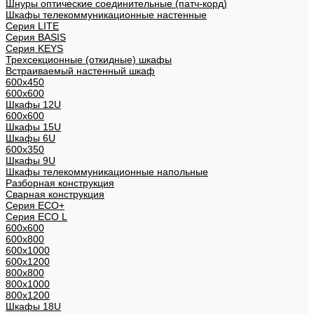
Шнуры оптические соединительные (патч-корд)
Шкафы телекоммуникационные настенные
Cерия LITE
Cерия BASIS
Cерия KEYS
Трехсекционные (откидные) шкафы
Встраиваемый настенный шкаф
600x450
600x600
Шкафы 12U
600x600
Шкафы 15U
Шкафы 6U
600x350
Шкафы 9U
Шкафы телекоммуникационные напольные
Разборная конструкция
Сварная конструкция
Серия ECO+
Серия ECO L
600x600
600x800
600х1000
600х1200
800x800
800х1000
800х1200
Шкафы 18U