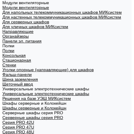
Модули вентиляторные
Модули вентиляторные
Для напольных телекоммуникационных шкафов МИКсистем
Для настенных телекоммуникационных шкафов МИКсистем
Для серверных шкафов
Для уличных шкафов МИКсистем
Направляющие
Органайзеры
Панели эл. питания
Полки
Полки
Консольная
Стационарная
Стенки
Уголки опорные (направляющие) для шкафов
Фальш-панели
Шина заземления
Щеточный ввод
Универсальные электротехнические шкафы
Универсальные электротехнические шкафы
Решения на базе УЭШ МИКсистем
Шкафы серверные и Колокейшн
Шкафы серверные и Колокейшн
Серверные шкафы серия PRO
Серверные шкафы серия PRO
Серия PRO 42U
Серия PRO 47U
Серия PRO 48U