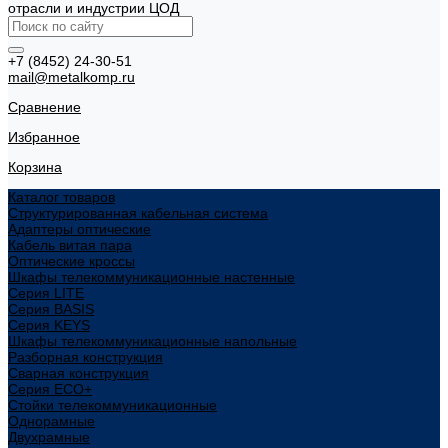
отрасли и индустрии ЦОД
+7 (8452) 24-30-51
mail@metalkomp.ru
Сравнение
Избранное
Корзина
Каталог товаров
Структурированная кабельная система
Адаптеры оптические
Кабель витая пара
Оптические кроссы
Шкафы телекоммуникационные настенные
Cерия LITE
Cерия BASIS
Cерия KEYS
Шкафы телекоммуникационные напольные
Разборная конструкция
Сварная конструкция
Серия ECO+
Стойки телекоммуникационные
Однорамные
Двухрамные