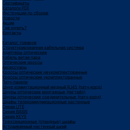
Сертификаты
Каталоги PDF
Инструкции по сборке
Новости
Акции
Где купить?
Контакты
...
Каталог товаров
Структурированная кабельная система
Адаптеры оптические
Кабель витая пара
Оптические кроссы
Аксессуары
Кроссы оптические неукомплектованные
Кроссы оптические укомплектованные
Патч-панели
Шнур коммутационный медный RJ45 (патч-корд)
Шнуры оптические монтажные (пигтейл)
Шнуры оптические соединительные (патч-корд)
Шкафы телекоммуникационные настенные
Cерия LITE
Cерия BASIS
Cерия KEYS
Трехсекционные (откидные) шкафы
Встраиваемый настенный шкаф