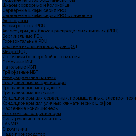
Шкафы серверные и Колокейшн
Серверные шкафы серия PRO
Серверные шкафы серии PRO с ламелями
Аксессуары
Блоки розеток (PDU)
Аксессуары для блоков распределения питания (PDU)
Вертикальные PDU
Горизонтальные PDU
Система изоляции коридоров ЦОД
Микро ЦОД
Источники бесперебойного питания
Стоечные ИБП
Напольные ИБП
Трёхфазные ИБП
Резервирование питания
Прецизионные кондиционеры
Прецизионные межрядные
Прецизионные шкафные
Кондиционеры для серверных, промышленных, электро- тех
Кондиционеры для уличных климатических шкафов
Настенные кондиционеры
Потолочные кондиционеры
Фильтрующие вентиляторы
LANMIR
О компании
Наше производство