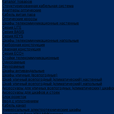
Каталог товаров
Структурированная кабельная система
Адаптеры оптические
Кабель витая пара
Оптические кроссы
Шкафы телекоммуникационные настенные
Cерия LITE
Cерия BASIS
Cерия KEYS
Шкафы телекоммуникационные напольные
Разборная конструкция
Сварная конструкция
Серия ECO+
Стойки телекоммуникационные
Однорамные
Двухрамные
Шкафы антивандальные
Шкафы уличные (всепогодные)
Шкаф уличный всепогодный (климатический) настенный
Шкаф уличный всепогодный (климатический) напольный
Аксессуары для уличных всепогодных (климатических) шкафо
Аксессуары для шкафов и стоек
Блок розеток
Ввод с уплотнением
Кабель канал
Универсальные электротехнические шкафы
Решения на базе УЭШ МИКсистем