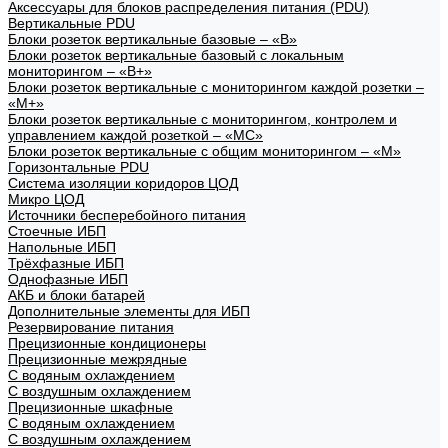
Аксессуары для блоков распределения питания (PDU)
Вертикальные PDU
Блоки розеток вертикальные базовые – «В»
Блоки розеток вертикальные базовый с локальным
мониторингом – «В+»
Блоки розеток вертикальные с мониторингом каждой розетки –
«М+»
Блоки розеток вертикальные с мониторингом, контролем и
управлением каждой розеткой – «МС»
Блоки розеток вертикальные с общим мониторингом – «М»
Горизонтальные PDU
Система изоляции коридоров ЦОД
Микро ЦОД
Источники бесперебойного питания
Стоечные ИБП
Напольные ИБП
Трёхфазные ИБП
Однофазные ИБП
АКБ и блоки батарей
Дополнительные элементы для ИБП
Резервирование питания
Прецизионные кондиционеры
Прецизионные межрядные
С водяным охлаждением
С воздушным охлаждением
Прецизионные шкафные
С водяным охлаждением
С воздушным охлаждением