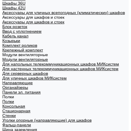
Шкафы 36U
Шкафы 42U
Аксессуары для уличных всепогодных (климатических) шкафов
Аксессуары для шкафов и стоек
Аксессуары для шкафов и стоек
Блок розеток
Ввод с уплотнением
Кабель канал
Козырьки
Комплект роликов
Крепежный комплект
Модули вентиляторные
Модули вентиляторные
Для напольных телекоммуникационных шкафов МИКсистем
Для настенных телекоммуникационных шкафов МИКсистем
Для серверных шкафов
Для уличных шкафов МИКсистем
Направляющие
Органайзеры
Панели эл. питания
Полки
Полки
Консольная
Стационарная
Стенки
Уголки опорные (направляющие) для шкафов
Фальш-панели
Шина заземления