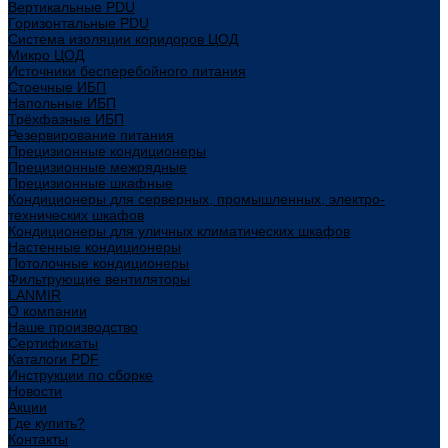
Вертикальные PDU
Горизонтальные PDU
Система изоляции коридоров ЦОД
Микро ЦОД
Источники бесперебойного питания
Стоечные ИБП
Напольные ИБП
Трёхфазные ИБП
Резервирование питания
Прецизионные кондиционеры
Прецизионные межрядные
Прецизионные шкафные
Кондиционеры для серверных, промышленных, электро-
технических шкафов
Кондиционеры для уличных климатических шкафов
Настенные кондиционеры
Потолочные кондиционеры
Фильтрующие вентиляторы
LANMIR
О компании
Наше производство
Сертификаты
Каталоги PDF
Инструкции по сборке
Новости
Акции
Где купить?
Контакты