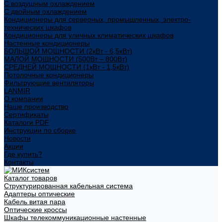
С воздушным охлаждением
С двойным охлаждением
Кондиционеры для серверных, промышленных, электро-
технических шкафов
Кондиционеры для уличных климатических шкафов
Настенные кондиционеры
БОЛЬШОЙ МОЩНОСТИ (2кВт - 6,5кВт)
МАЛОЙ МОЩНОСТИ (500Вт – 800Вт)
СРЕДНЕЙ МОЩНОСТИ (1кВт - 1,5кВт)
Потолочные кондиционеры
Фильтрующие вентиляторы
LANMIR
О компании
Наше производство
Сертификаты
Каталоги PDF
Инструкции по сборке
Новости
Акции
Где купить?
Контакты
Каталог товаров
Структурированная кабельная система
Адаптеры оптические
Кабель витая пара
Оптические кроссы
Шкафы телекоммуникационные настенные