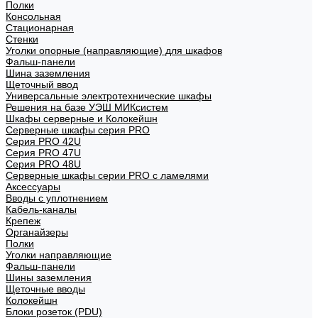
Полки
Консольная
Стационарная
Стенки
Уголки опорные (направляющие) для шкафов
Фальш-панели
Шина заземления
Щеточный ввод
Универсальные электротехнические шкафы
Решения на базе УЭШ МИКсистем
Шкафы серверные и Колокейшн
Серверные шкафы серия PRO
Серия PRO 42U
Серия PRO 47U
Серия PRO 48U
Серверные шкафы серии PRO с ламелями
Аксессуары
Вводы с уплотнением
Кабель-каналы
Крепеж
Органайзеры
Полки
Уголки направляющие
Фальш-панели
Шины заземления
Щеточные вводы
Колокейшн
Блоки розеток (PDU)