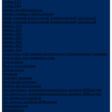
Стойки 47U
Стойки 54U
Шкафы антивандальные
Шкафы уличные (всепогодные)
Шкаф уличный всепогодный (климатический) настенный
Шкаф уличный всепогодный (климатический) напольный
Шкафы 12U
Шкафы 15U
Шкафы 18U
Шкафы 24U
Шкафы 30U
Шкафы 36U
Шкафы 42U
Аксессуары для уличных всепогодных (климатических) шкафов
Аксессуары для шкафов и стоек
Блок розеток
Ввод с уплотнением
Кабель канал
Козырьки
Комплект роликов
Крепежный комплект
Модули вентиляторные
Для напольных телекоммуникационных шкафов МИКсистем
Для настенных телекоммуникационных шкафов МИКсистем
Для серверных шкафов
Для уличных шкафов МИКсистем
Направляющие
Органайзеры