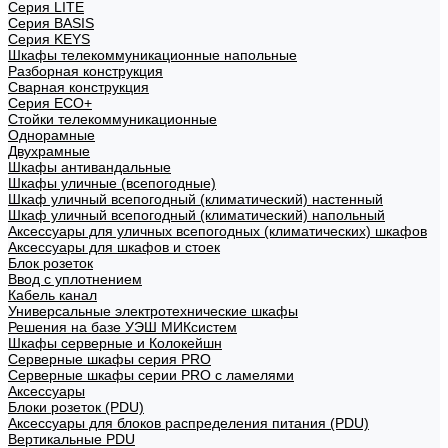
Cерия LITE
Cерия BASIS
Cерия KEYS
Шкафы телекоммуникационные напольные
Разборная конструкция
Сварная конструкция
Серия ECO+
Стойки телекоммуникационные
Однорамные
Двухрамные
Шкафы антивандальные
Шкафы уличные (всепогодные)
Шкаф уличный всепогодный (климатический) настенный
Шкаф уличный всепогодный (климатический) напольный
Аксессуары для уличных всепогодных (климатических) шкафов
Аксессуары для шкафов и стоек
Блок розеток
Ввод с уплотнением
Кабель канал
Универсальные электротехнические шкафы
Решения на базе УЭШ МИКсистем
Шкафы серверные и Колокейшн
Серверные шкафы серия PRO
Серверные шкафы серии PRO с ламелями
Аксессуары
Блоки розеток (PDU)
Аксессуары для блоков распределения питания (PDU)
Вертикальные PDU