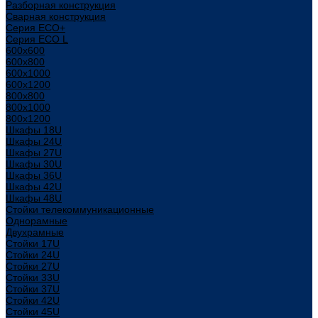
Разборная конструкция
Сварная конструкция
Серия ECO+
Серия ECO L
600x600
600x800
600х1000
600х1200
800x800
800х1000
800х1200
Шкафы 18U
Шкафы 24U
Шкафы 27U
Шкафы 30U
Шкафы 36U
Шкафы 42U
Шкафы 48U
Стойки телекоммуникационные
Однорамные
Двухрамные
Стойки 17U
Стойки 24U
Стойки 27U
Стойки 33U
Стойки 37U
Стойки 42U
Стойки 45U