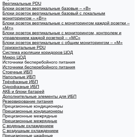
Вертикальные PDU
Блоки розеток вертикальные базовые – «В»
Блоки розеток вертикальные базовый с локальным
мониторингом – «В+»
Блоки розеток вертикальные с мониторингом каждой розетки –
«М+»
Блоки розеток вертикальные с мониторингом, контролем и
управлением каждой розеткой – «МС»
Блоки розеток вертикальные с общим мониторингом – «М»
Горизонтальные PDU
Система изоляции коридоров ЦОД
Микро ЦОД
Источники бесперебойного питания
Источники бесперебойного питания
Стоечные ИБП
Напольные ИБП
Трёхфазные ИБП
Однофазные ИБП
АКБ и блоки батарей
Дополнительные элементы для ИБП
Резервирование питания
Прецизионные кондиционеры
Прецизионные кондиционеры
Прецизионные межрядные
Прецизионные межрядные
С водяным охлаждением
С воздушным охлаждением
Прецизионные шкафные