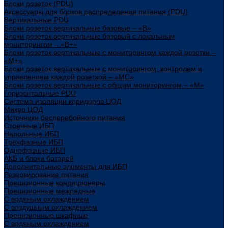
Блоки розеток (PDU)
Аксессуары для блоков распределения питания (PDU)
Вертикальные PDU
Блоки розеток вертикальные базовые – «В»
Блоки розеток вертикальные базовый с локальным
мониторингом – «В+»
Блоки розеток вертикальные с мониторингом каждой розетки –
«М+»
Блоки розеток вертикальные с мониторингом, контролем и
управлением каждой розеткой – «МС»
Блоки розеток вертикальные с общим мониторингом – «М»
Горизонтальные PDU
Система изоляции коридоров ЦОД
Микро ЦОД
Источники бесперебойного питания
Стоечные ИБП
Напольные ИБП
Трёхфазные ИБП
Однофазные ИБП
АКБ и блоки батарей
Дополнительные элементы для ИБП
Резервирование питания
Прецизионные кондиционеры
Прецизионные межрядные
С водяным охлаждением
С воздушным охлаждением
Прецизионные шкафные
С водяным охлаждением