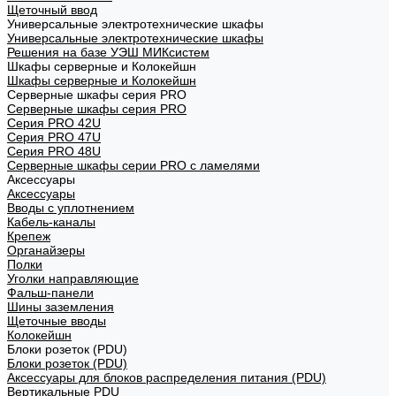
Щеточный ввод
Универсальные электротехнические шкафы
Универсальные электротехнические шкафы
Решения на базе УЭШ МИКсистем
Шкафы серверные и Колокейшн
Шкафы серверные и Колокейшн
Серверные шкафы серия PRO
Серверные шкафы серия PRO
Серия PRO 42U
Серия PRO 47U
Серия PRO 48U
Серверные шкафы серии PRO с ламелями
Аксессуары
Аксессуары
Вводы с уплотнением
Кабель-каналы
Крепеж
Органайзеры
Полки
Уголки направляющие
Фальш-панели
Шины заземления
Щеточные вводы
Колокейшн
Блоки розеток (PDU)
Блоки розеток (PDU)
Аксессуары для блоков распределения питания (PDU)
Вертикальные PDU