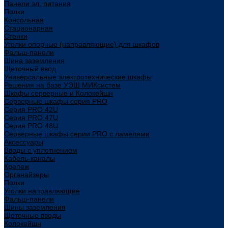
Панели эл. питания
Полки
Консольная
Стационарная
Стенки
Уголки опорные (направляющие) для шкафов
Фальш-панели
Шина заземления
Щеточный ввод
Универсальные электротехнические шкафы
Решения на базе УЭШ МИКсистем
Шкафы серверные и Колокейшн
Серверные шкафы серия PRO
Серия PRO 42U
Серия PRO 47U
Серия PRO 48U
Серверные шкафы серии PRO с ламелями
Аксессуары
Вводы с уплотнением
Кабель-каналы
Крепеж
Органайзеры
Полки
Уголки направляющие
Фальш-панели
Шины заземления
Щеточные вводы
Колокейшн