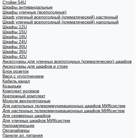
Стойки 54U
Шкафы антивандальные
Шкафы уличные (всепогодные)
Шкаф уличный всепогодный (климатический) настенный
Шкаф уличный всепогодный (климатический) напольный
Шкафы 12U
Шкафы 15U
Шкафы 18U
Шкафы 24U
Шкафы 30U
Шкафы 36U
Шкафы 42U
Аксессуары для уличных всепогодных (климатических) шкафов
Аксессуары для шкафов и стоек
Блок розеток
Ввод с уплотнением
Кабель канал
Козырьки
Комплект роликов
Крепежный комплект
Модули вентиляторные
Для напольных телекоммуникационных шкафов МИКсистем
Для настенных телекоммуникационных шкафов МИКсистем
Для серверных шкафов
Для уличных шкафов МИКсистем
Направляющие
Органайзеры
Панели эл. питания