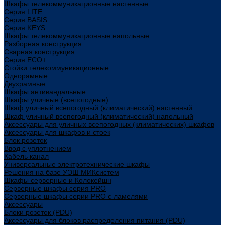
Шкафы телекоммуникационные настенные
Cерия LITE
Cерия BASIS
Cерия KEYS
Шкафы телекоммуникационные напольные
Разборная конструкция
Сварная конструкция
Серия ECO+
Стойки телекоммуникационные
Однорамные
Двухрамные
Шкафы антивандальные
Шкафы уличные (всепогодные)
Шкаф уличный всепогодный (климатический) настенный
Шкаф уличный всепогодный (климатический) напольный
Аксессуары для уличных всепогодных (климатических) шкафов
Аксессуары для шкафов и стоек
Блок розеток
Ввод с уплотнением
Кабель канал
Универсальные электротехнические шкафы
Решения на базе УЭШ МИКсистем
Шкафы серверные и Колокейшн
Серверные шкафы серия PRO
Серверные шкафы серии PRO с ламелями
Аксессуары
Блоки розеток (PDU)
Аксессуары для блоков распределения питания (PDU)