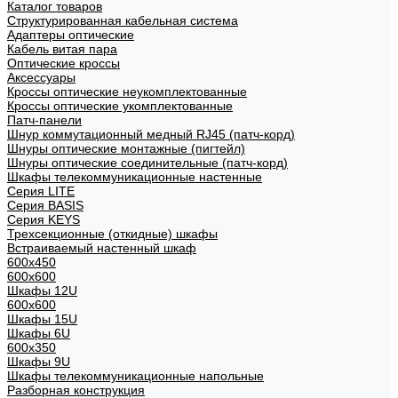
Каталог товаров
Структурированная кабельная система
Адаптеры оптические
Кабель витая пара
Оптические кроссы
Аксессуары
Кроссы оптические неукомплектованные
Кроссы оптические укомплектованные
Патч-панели
Шнур коммутационный медный RJ45 (патч-корд)
Шнуры оптические монтажные (пигтейл)
Шнуры оптические соединительные (патч-корд)
Шкафы телекоммуникационные настенные
Cерия LITE
Cерия BASIS
Cерия KEYS
Трехсекционные (откидные) шкафы
Встраиваемый настенный шкаф
600x450
600x600
Шкафы 12U
600x600
Шкафы 15U
Шкафы 6U
600x350
Шкафы 9U
Шкафы телекоммуникационные напольные
Разборная конструкция