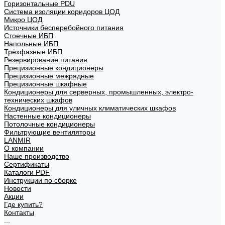
Горизонтальные PDU
Система изоляции коридоров ЦОД
Микро ЦОД
Источники бесперебойного питания
Стоечные ИБП
Напольные ИБП
Трёхфазные ИБП
Резервирование питания
Прецизионные кондиционеры
Прецизионные межрядные
Прецизионные шкафные
Кондиционеры для серверных, промышленных, электро-
технических шкафов
Кондиционеры для уличных климатических шкафов
Настенные кондиционеры
Потолочные кондиционеры
Фильтрующие вентиляторы
LANMIR
О компании
Наше производство
Сертификаты
Каталоги PDF
Инструкции по сборке
Новости
Акции
Где купить?
Контакты
...