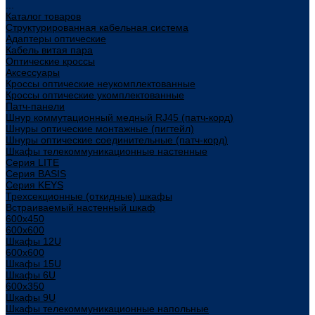
...
Каталог товаров
Структурированная кабельная система
Адаптеры оптические
Кабель витая пара
Оптические кроссы
Аксессуары
Кроссы оптические неукомплектованные
Кроссы оптические укомплектованные
Патч-панели
Шнур коммутационный медный RJ45 (патч-корд)
Шнуры оптические монтажные (пигтейл)
Шнуры оптические соединительные (патч-корд)
Шкафы телекоммуникационные настенные
Cерия LITE
Cерия BASIS
Cерия KEYS
Трехсекционные (откидные) шкафы
Встраиваемый настенный шкаф
600x450
600x600
Шкафы 12U
600x600
Шкафы 15U
Шкафы 6U
600x350
Шкафы 9U
Шкафы телекоммуникационные напольные