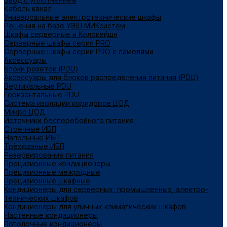
Кабель канал
Универсальные электротехнические шкафы
Решения на базе УЭШ МИКсистем
Шкафы серверные и Колокейшн
Серверные шкафы серия PRO
Серверные шкафы серии PRO с ламелями
Аксессуары
Блоки розеток (PDU)
Аксессуары для блоков распределения питания (PDU)
Вертикальные PDU
Горизонтальные PDU
Система изоляции коридоров ЦОД
Микро ЦОД
Источники бесперебойного питания
Стоечные ИБП
Напольные ИБП
Трёхфазные ИБП
Резервирование питания
Прецизионные кондиционеры
Прецизионные межрядные
Прецизионные шкафные
Кондиционеры для серверных, промышленных, электро-
технических шкафов
Кондиционеры для уличных климатических шкафов
Настенные кондиционеры
Потолочные кондиционеры