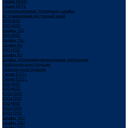
Cерия BASIS
Cерия KEYS
Трехсекционные (откидные) шкафы
Встраиваемый настенный шкаф
600x450
600x600
Шкафы 12U
600x600
Шкафы 15U
Шкафы 6U
600x350
Шкафы 9U
Шкафы телекоммуникационные напольные
Разборная конструкция
Сварная конструкция
Серия ECO+
Серия ECO L
600x600
600x800
600х1000
600х1200
800x800
800х1000
800х1200
Шкафы 18U
Шкафы 24U
Шкафы 27U