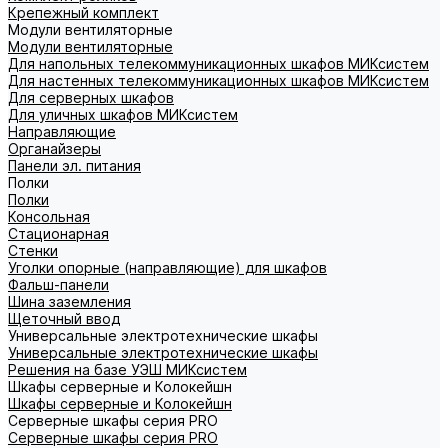
Крепежный комплект
Модули вентиляторные
Модули вентиляторные
Для напольных телекоммуникационных шкафов МИКсистем
Для настенных телекоммуникационных шкафов МИКсистем
Для серверных шкафов
Для уличных шкафов МИКсистем
Направляющие
Органайзеры
Панели эл. питания
Полки
Полки
Консольная
Стационарная
Стенки
Уголки опорные (направляющие) для шкафов
Фальш-панели
Шина заземления
Щеточный ввод
Универсальные электротехнические шкафы
Универсальные электротехнические шкафы
Решения на базе УЭШ МИКсистем
Шкафы серверные и Колокейшн
Шкафы серверные и Колокейшн
Серверные шкафы серия PRO
Серверные шкафы серия PRO