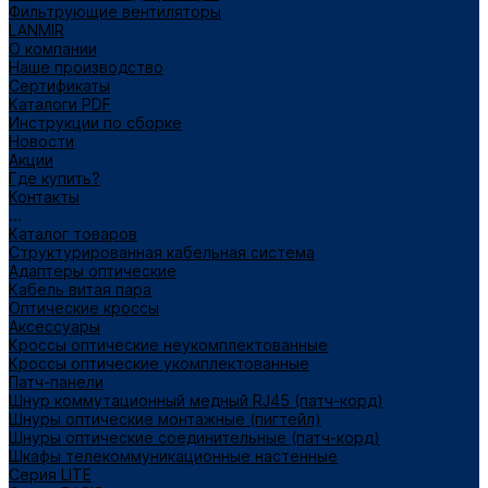
Фильтрующие вентиляторы
LANMIR
О компании
Наше производство
Сертификаты
Каталоги PDF
Инструкции по сборке
Новости
Акции
Где купить?
Контакты
...
Каталог товаров
Структурированная кабельная система
Адаптеры оптические
Кабель витая пара
Оптические кроссы
Аксессуары
Кроссы оптические неукомплектованные
Кроссы оптические укомплектованные
Патч-панели
Шнур коммутационный медный RJ45 (патч-корд)
Шнуры оптические монтажные (пигтейл)
Шнуры оптические соединительные (патч-корд)
Шкафы телекоммуникационные настенные
Cерия LITE