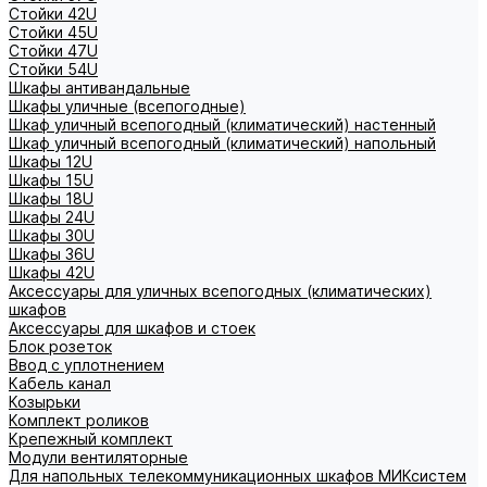
Стойки 42U
Стойки 45U
Стойки 47U
Стойки 54U
Шкафы антивандальные
Шкафы уличные (всепогодные)
Шкаф уличный всепогодный (климатический) настенный
Шкаф уличный всепогодный (климатический) напольный
Шкафы 12U
Шкафы 15U
Шкафы 18U
Шкафы 24U
Шкафы 30U
Шкафы 36U
Шкафы 42U
Аксессуары для уличных всепогодных (климатических)
шкафов
Аксессуары для шкафов и стоек
Блок розеток
Ввод с уплотнением
Кабель канал
Козырьки
Комплект роликов
Крепежный комплект
Модули вентиляторные
Для напольных телекоммуникационных шкафов МИКсистем