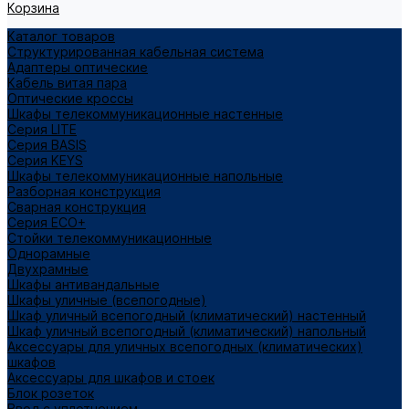
Корзина
Каталог товаров
Структурированная кабельная система
Адаптеры оптические
Кабель витая пара
Оптические кроссы
Шкафы телекоммуникационные настенные
Cерия LITE
Cерия BASIS
Cерия KEYS
Шкафы телекоммуникационные напольные
Разборная конструкция
Сварная конструкция
Серия ECO+
Стойки телекоммуникационные
Однорамные
Двухрамные
Шкафы антивандальные
Шкафы уличные (всепогодные)
Шкаф уличный всепогодный (климатический) настенный
Шкаф уличный всепогодный (климатический) напольный
Аксессуары для уличных всепогодных (климатических)
шкафов
Аксессуары для шкафов и стоек
Блок розеток
Ввод с уплотнением