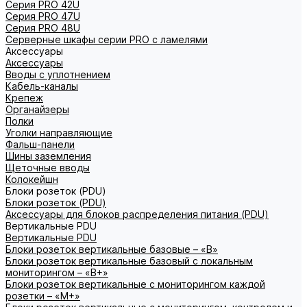
Серия PRO 42U
Серия PRO 47U
Серия PRO 48U
Серверные шкафы серии PRO с ламелями
Аксессуары
Аксессуары
Вводы с уплотнением
Кабель-каналы
Крепеж
Органайзеры
Полки
Уголки направляющие
Фальш-панели
Шины заземления
Щеточные вводы
Колокейшн
Блоки розеток (PDU)
Блоки розеток (PDU)
Аксессуары для блоков распределения питания (PDU)
Вертикальные PDU
Вертикальные PDU
Блоки розеток вертикальные базовые – «В»
Блоки розеток вертикальные базовый с локальным
мониторингом – «В+»
Блоки розеток вертикальные с мониторингом каждой
розетки – «М+»