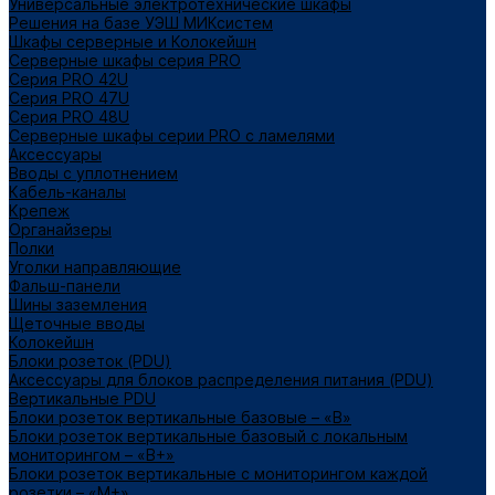
Универсальные электротехнические шкафы
Решения на базе УЭШ МИКсистем
Шкафы серверные и Колокейшн
Серверные шкафы серия PRO
Серия PRO 42U
Серия PRO 47U
Серия PRO 48U
Серверные шкафы серии PRO с ламелями
Аксессуары
Вводы с уплотнением
Кабель-каналы
Крепеж
Органайзеры
Полки
Уголки направляющие
Фальш-панели
Шины заземления
Щеточные вводы
Колокейшн
Блоки розеток (PDU)
Аксессуары для блоков распределения питания (PDU)
Вертикальные PDU
Блоки розеток вертикальные базовые – «В»
Блоки розеток вертикальные базовый с локальным
мониторингом – «В+»
Блоки розеток вертикальные с мониторингом каждой
розетки – «М+»