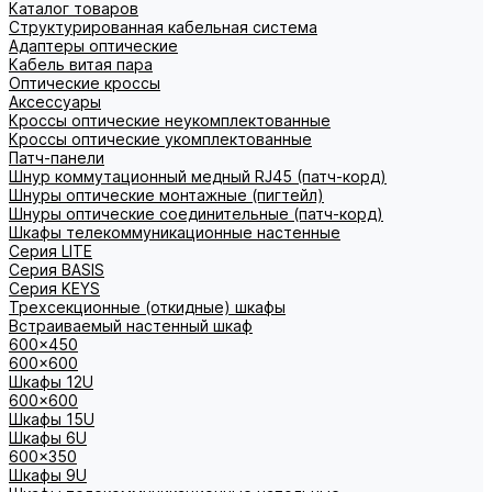
Каталог товаров
Структурированная кабельная система
Адаптеры оптические
Кабель витая пара
Оптические кроссы
Аксессуары
Кроссы оптические неукомплектованные
Кроссы оптические укомплектованные
Патч-панели
Шнур коммутационный медный RJ45 (патч-корд)
Шнуры оптические монтажные (пигтейл)
Шнуры оптические соединительные (патч-корд)
Шкафы телекоммуникационные настенные
Cерия LITE
Cерия BASIS
Cерия KEYS
Трехсекционные (откидные) шкафы
Встраиваемый настенный шкаф
600x450
600x600
Шкафы 12U
600x600
Шкафы 15U
Шкафы 6U
600x350
Шкафы 9U