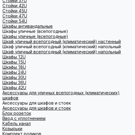
Стойки 37U
Стойки 42U
Стойки 45U
Стойки 47U
Стойки 54U
Шкафы антивандальные
Шкафы уличные (всепогодные)
Шкафы уличные (всепогодные)
Шкаф уличный всепогодный (климатический) настенный
Шкаф уличный всепогодный (климатический) напольный
Шкаф уличный всепогодный (климатический) напольный
Шкафы 12U
Шкафы 15U
Шкафы 18U
Шкафы 24U
Шкафы 30U
Шкафы 36U
Шкафы 42U
Аксессуары для уличных всепогодных (климатических)
шкафов
Аксессуары для шкафов и стоек
Аксессуары для шкафов и стоек
Блок розеток
Ввод с уплотнением
Кабель канал
Козырьки
Комплект роликов