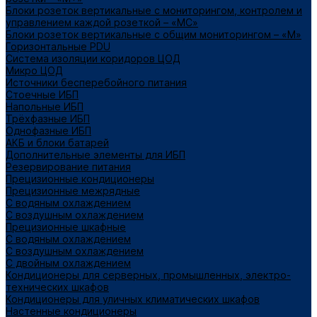
Блоки розеток вертикальные с мониторингом, контролем и
управлением каждой розеткой – «МС»
Блоки розеток вертикальные с общим мониторингом – «М»
Горизонтальные PDU
Система изоляции коридоров ЦОД
Микро ЦОД
Источники бесперебойного питания
Стоечные ИБП
Напольные ИБП
Трёхфазные ИБП
Однофазные ИБП
АКБ и блоки батарей
Дополнительные элементы для ИБП
Резервирование питания
Прецизионные кондиционеры
Прецизионные межрядные
С водяным охлаждением
С воздушным охлаждением
Прецизионные шкафные
С водяным охлаждением
С воздушным охлаждением
С двойным охлаждением
Кондиционеры для серверных, промышленных, электро-
технических шкафов
Кондиционеры для уличных климатических шкафов
Настенные кондиционеры