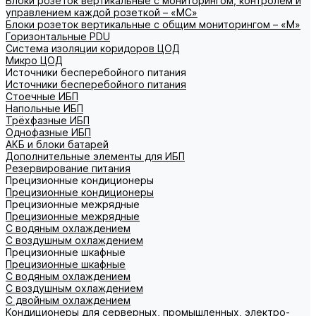
Блоки розеток вертикальные с мониторингом, контролем и
управлением каждой розеткой – «МС»
Блоки розеток вертикальные с общим мониторингом – «М»
Горизонтальные PDU
Система изоляции коридоров ЦОД
Микро ЦОД
Источники бесперебойного питания
Источники бесперебойного питания
Стоечные ИБП
Напольные ИБП
Трёхфазные ИБП
Однофазные ИБП
АКБ и блоки батарей
Дополнительные элементы для ИБП
Резервирование питания
Прецизионные кондиционеры
Прецизионные кондиционеры
Прецизионные межрядные
Прецизионные межрядные
С водяным охлаждением
С воздушным охлаждением
Прецизионные шкафные
Прецизионные шкафные
С водяным охлаждением
С воздушным охлаждением
С двойным охлаждением
Кондиционеры для серверных, промышленных, электро-