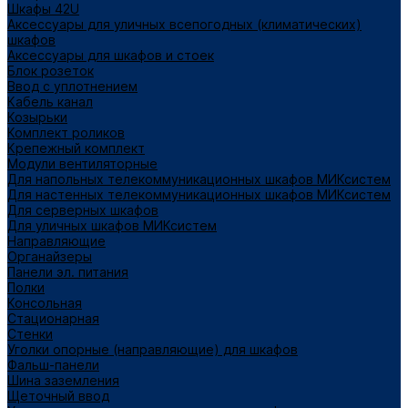
Шкафы 42U
Аксессуары для уличных всепогодных (климатических)
шкафов
Аксессуары для шкафов и стоек
Блок розеток
Ввод с уплотнением
Кабель канал
Козырьки
Комплект роликов
Крепежный комплект
Модули вентиляторные
Для напольных телекоммуникационных шкафов МИКсистем
Для настенных телекоммуникационных шкафов МИКсистем
Для серверных шкафов
Для уличных шкафов МИКсистем
Направляющие
Органайзеры
Панели эл. питания
Полки
Консольная
Стационарная
Стенки
Уголки опорные (направляющие) для шкафов
Фальш-панели
Шина заземления
Щеточный ввод