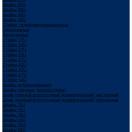
Шкафы 30U
Шкафы 36U
Шкафы 42U
Шкафы 48U
Стойки телекоммуникационные
Однорамные
Двухрамные
Стойки 17U
Стойки 24U
Стойки 27U
Стойки 33U
Стойки 37U
Стойки 42U
Стойки 45U
Стойки 47U
Стойки 54U
Шкафы антивандальные
Шкафы уличные (всепогодные)
Шкаф уличный всепогодный (климатический) настенный
Шкаф уличный всепогодный (климатический) напольный
Шкафы 12U
Шкафы 15U
Шкафы 18U
Шкафы 24U
Шкафы 30U
Шкафы 36U