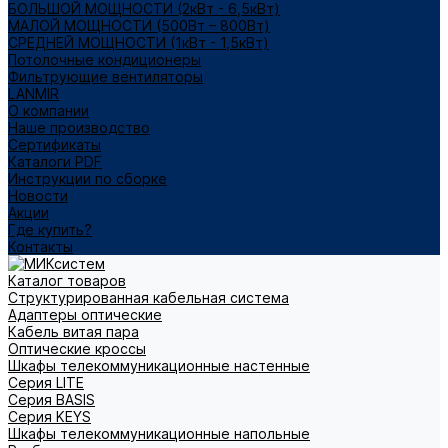
БОЛЬШОЙ МОЩНОСТИ (2кВт - 6,5кВт)
МАЛОЙ МОЩНОСТИ (500Вт – 800Вт)
СРЕДНЕЙ МОЩНОСТИ (1кВт - 1,5кВт)
Потолочные кондиционеры
Фильтрующие вентиляторы
LANMIR
О компании
Наше производство
Сертификаты
Каталоги PDF
Инструкции по сборке
Новости
Акции
Где купить?
Контакты
Каталог товаров
Структурированная кабельная система
Адаптеры оптические
Кабель витая пара
Оптические кроссы
Шкафы телекоммуникационные настенные
Cерия LITE
Cерия BASIS
Cерия KEYS
Шкафы телекоммуникационные напольные