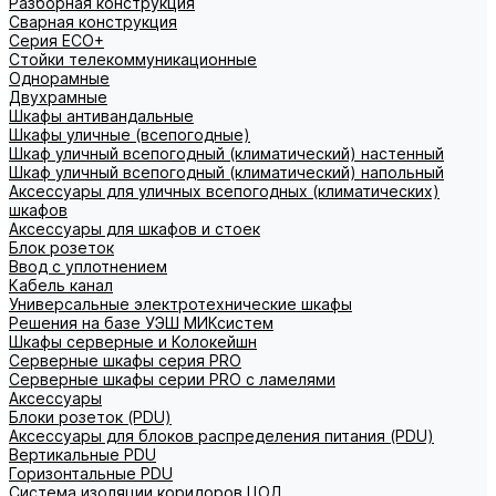
Разборная конструкция
Сварная конструкция
Серия ECO+
Стойки телекоммуникационные
Однорамные
Двухрамные
Шкафы антивандальные
Шкафы уличные (всепогодные)
Шкаф уличный всепогодный (климатический) настенный
Шкаф уличный всепогодный (климатический) напольный
Аксессуары для уличных всепогодных (климатических)
шкафов
Аксессуары для шкафов и стоек
Блок розеток
Ввод с уплотнением
Кабель канал
Универсальные электротехнические шкафы
Решения на базе УЭШ МИКсистем
Шкафы серверные и Колокейшн
Серверные шкафы серия PRO
Серверные шкафы серии PRO с ламелями
Аксессуары
Блоки розеток (PDU)
Аксессуары для блоков распределения питания (PDU)
Вертикальные PDU
Горизонтальные PDU
Система изоляции коридоров ЦОД