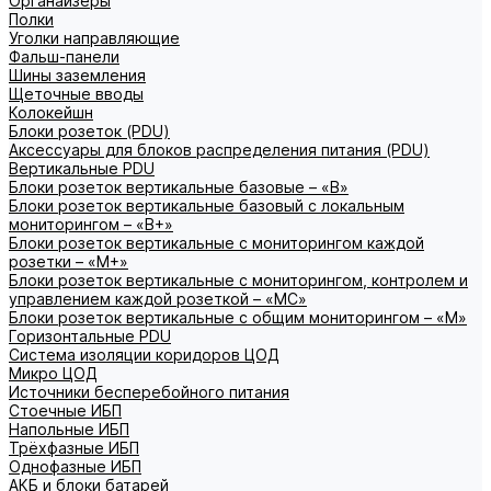
Органайзеры
Полки
Уголки направляющие
Фальш-панели
Шины заземления
Щеточные вводы
Колокейшн
Блоки розеток (PDU)
Аксессуары для блоков распределения питания (PDU)
Вертикальные PDU
Блоки розеток вертикальные базовые – «В»
Блоки розеток вертикальные базовый с локальным
мониторингом – «В+»
Блоки розеток вертикальные с мониторингом каждой
розетки – «М+»
Блоки розеток вертикальные с мониторингом, контролем и
управлением каждой розеткой – «МС»
Блоки розеток вертикальные с общим мониторингом – «М»
Горизонтальные PDU
Система изоляции коридоров ЦОД
Микро ЦОД
Источники бесперебойного питания
Стоечные ИБП
Напольные ИБП
Трёхфазные ИБП
Однофазные ИБП
АКБ и блоки батарей