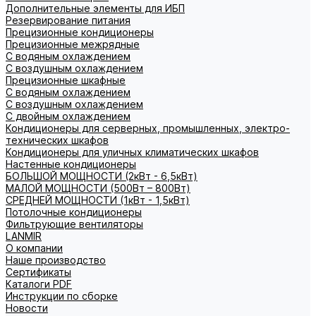
Дополнительные элементы для ИБП
Резервирование питания
Прецизионные кондиционеры
Прецизионные межрядные
С водяным охлаждением
С воздушным охлаждением
Прецизионные шкафные
С водяным охлаждением
С воздушным охлаждением
С двойным охлаждением
Кондиционеры для серверных, промышленных, электро-
технических шкафов
Кондиционеры для уличных климатических шкафов
Настенные кондиционеры
БОЛЬШОЙ МОЩНОСТИ (2кВт - 6,5кВт)
МАЛОЙ МОЩНОСТИ (500Вт – 800Вт)
СРЕДНЕЙ МОЩНОСТИ (1кВт - 1,5кВт)
Потолочные кондиционеры
Фильтрующие вентиляторы
LANMIR
О компании
Наше производство
Сертификаты
Каталоги PDF
Инструкции по сборке
Новости