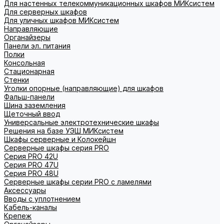
Для настенных телекоммуникационных шкафов МИКсистем
Для серверных шкафов
Для уличных шкафов МИКсистем
Направляющие
Органайзеры
Панели эл. питания
Полки
Консольная
Стационарная
Стенки
Уголки опорные (направляющие) для шкафов
Фальш-панели
Шина заземления
Щеточный ввод
Универсальные электротехнические шкафы
Решения на базе УЭШ МИКсистем
Шкафы серверные и Колокейшн
Серверные шкафы серия PRO
Серия PRO 42U
Серия PRO 47U
Серия PRO 48U
Серверные шкафы серии PRO с ламелями
Аксессуары
Вводы с уплотнением
Кабель-каналы
Крепеж