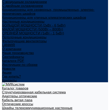
С воздушным охлаждением
С двойным охлаждением
Кондиционеры для серверных, промышленных, электро-
технических шкафов
Кондиционеры для уличных климатических шкафов
Настенные кондиционеры
БОЛЬШОЙ МОЩНОСТИ (2кВт - 6,5кВт)
МАЛОЙ МОЩНОСТИ (500Вт – 800Вт)
СРЕДНЕЙ МОЩНОСТИ (1кВт - 1,5кВт)
Потолочные кондиционеры
Фильтрующие вентиляторы
LANMIR
О компании
Наше производство
Сертификаты
Каталоги PDF
Инструкции по сборке
Новости
Акции
Где купить?
Контакты
Каталог товаров
Структурированная кабельная система
Адаптеры оптические
Кабель витая пара
Оптические кроссы
Шкафы телекоммуникационные настенные