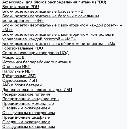
Аксессуары для блоков распределения питания (PDU)
Вертикальные PDU
Блоки розеток вертикальные базовые – «В»
Блоки розеток вертикальные базовый с локальным
мониторингом – «В+»
Блоки розеток вертикальные с мониторингом каждой розетки –
«М+»
Блоки розеток вертикальные с мониторингом, контролем и
управлением каждой розеткой – «МС»
Блоки розеток вертикальные с общим мониторингом – «М»
Горизонтальные PDU
Система изоляции коридоров ЦОД
Микро ЦОД
Источники бесперебойного питания
Стоечные ИБП
Напольные ИБП
Трёхфазные ИБП
Однофазные ИБП
АКБ и блоки батарей
Дополнительные элементы для ИБП
Резервирование питания
Прецизионные кондиционеры
Прецизионные межрядные
С водяным охлаждением
С воздушным охлаждением
Прецизионные шкафные
С водяным охлаждением
С воздушным охлаждением