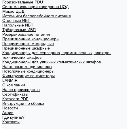
Горизонтальные PDU
Система изоляции коридоров ЦОД
Микро ЦОД
Источники бесперебойного питания
Стоечные ИБП
Напольные ИБП
Трёхфазные ИБП
Резервирование питания
Прецизионные кондиционеры
Прецизионные межрядные
Прецизионные шкафные
Кондиционеры для серверных, промышленных, электро-
технических шкафов
Кондиционеры для уличных климатических шкафов
Настенные кондиционеры
Потолочные кондиционеры
Фильтрующие вентиляторы
LANMIR
О компании
Наше производство
Сертификаты
Каталоги PDF
Инструкции по сборке
Новости
Акции
Где купить?
Контакты
...