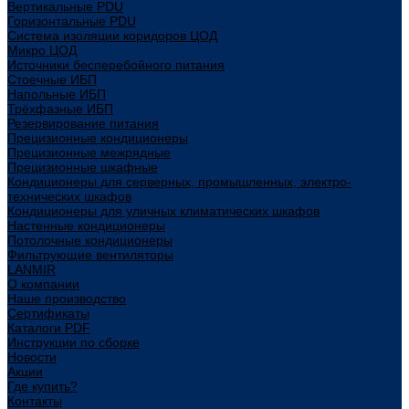
Вертикальные PDU
Горизонтальные PDU
Система изоляции коридоров ЦОД
Микро ЦОД
Источники бесперебойного питания
Стоечные ИБП
Напольные ИБП
Трёхфазные ИБП
Резервирование питания
Прецизионные кондиционеры
Прецизионные межрядные
Прецизионные шкафные
Кондиционеры для серверных, промышленных, электро-
технических шкафов
Кондиционеры для уличных климатических шкафов
Настенные кондиционеры
Потолочные кондиционеры
Фильтрующие вентиляторы
LANMIR
О компании
Наше производство
Сертификаты
Каталоги PDF
Инструкции по сборке
Новости
Акции
Где купить?
Контакты