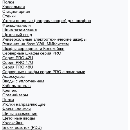
Полки
Консольная
Стационарная
Стенки
Уголки опорные (направляющие) для шкафов
Фальш-панели
Шина заземления
Щеточный ввод
Универсальные электротехнические шкафы
Решения на базе УЭШ МИКсистем
Шкафы серверные и Колокейшн
Серверные шкафы серия PRO
Серия PRO 42U
Серия PRO 47U
Серия PRO 48U
Серверные шкафы серии PRO с ламелями
Аксессуары
Вводы с уплотнением
Кабель-каналы
Крепеж
Органайзеры
Полки
Уголки направляющие
Фальш-панели
Шины заземления
Щеточные вводы
Колокейшн
Блоки розеток (PDU)