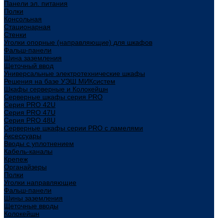
Панели эл. питания
Полки
Консольная
Стационарная
Стенки
Уголки опорные (направляющие) для шкафов
Фальш-панели
Шина заземления
Щеточный ввод
Универсальные электротехнические шкафы
Решения на базе УЭШ МИКсистем
Шкафы серверные и Колокейшн
Серверные шкафы серия PRO
Серия PRO 42U
Серия PRO 47U
Серия PRO 48U
Серверные шкафы серии PRO с ламелями
Аксессуары
Вводы с уплотнением
Кабель-каналы
Крепеж
Органайзеры
Полки
Уголки направляющие
Фальш-панели
Шины заземления
Щеточные вводы
Колокейшн