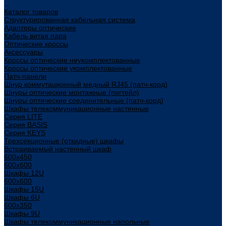
...
Каталог товаров
Структурированная кабельная система
Адаптеры оптические
Кабель витая пара
Оптические кроссы
Аксессуары
Кроссы оптические неукомплектованные
Кроссы оптические укомплектованные
Патч-панели
Шнур коммутационный медный RJ45 (патч-корд)
Шнуры оптические монтажные (пигтейл)
Шнуры оптические соединительные (патч-корд)
Шкафы телекоммуникационные настенные
Cерия LITE
Cерия BASIS
Cерия KEYS
Трехсекционные (откидные) шкафы
Встраиваемый настенный шкаф
600x450
600x600
Шкафы 12U
600x600
Шкафы 15U
Шкафы 6U
600x350
Шкафы 9U
Шкафы телекоммуникационные напольные