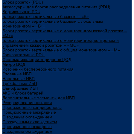
Блоки розеток (PDU)
Аксессуары для блоков распределения питания (PDU)
Вертикальные PDU
Блоки розеток вертикальные базовые – «В»
Блоки розеток вертикальные базовый с локальным
мониторингом – «В+»
Блоки розеток вертикальные с мониторингом каждой розетки –
«М+»
Блоки розеток вертикальные с мониторингом, контролем и
управлением каждой розеткой – «МС»
Блоки розеток вертикальные с общим мониторингом – «М»
Горизонтальные PDU
Система изоляции коридоров ЦОД
Микро ЦОД
Источники бесперебойного питания
Стоечные ИБП
Напольные ИБП
Трёхфазные ИБП
Однофазные ИБП
АКБ и блоки батарей
Дополнительные элементы для ИБП
Резервирование питания
Прецизионные кондиционеры
Прецизионные межрядные
С водяным охлаждением
С воздушным охлаждением
Прецизионные шкафные
С водяным охлаждением