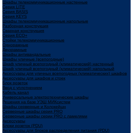
Шкафы телекоммуникационные настенные
Cерия LITE
Cерия BASIS
Cерия KEYS
Шкафы телекоммуникационные напольные
Разборная конструкция
Сварная конструкция
Серия ECO+
Стойки телекоммуникационные
Однорамные
Двухрамные
Шкафы антивандальные
Шкафы уличные (всепогодные)
Шкаф уличный всепогодный (климатический) настенный
Шкаф уличный всепогодный (климатический) напольный
Аксессуары для уличных всепогодных (климатических) шкафов
Аксессуары для шкафов и стоек
Блок розеток
Ввод с уплотнением
Кабель канал
Универсальные электротехнические шкафы
Решения на базе УЭШ МИКсистем
Шкафы серверные и Колокейшн
Серверные шкафы серия PRO
Серверные шкафы серии PRO с ламелями
Аксессуары
Блоки розеток (PDU)
Аксессуары для блоков распределения питания (PDU)