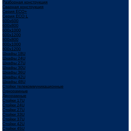
Разборная конструкция
Сварная конструкция
Серия ECO+
Серия ECO L
600x600
600x800
600х1000
600х1200
800x800
800х1000
800х1200
Шкафы 18U
Шкафы 24U
Шкафы 27U
Шкафы 30U
Шкафы 36U
Шкафы 42U
Шкафы 48U
Стойки телекоммуникационные
Однорамные
Двухрамные
Стойки 17U
Стойки 24U
Стойки 27U
Стойки 33U
Стойки 37U
Стойки 42U
Стойки 45U