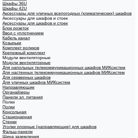
Шкафы 36U
Шкафы 42U
Аксессуары для уличных всепогодных (климатических) шкафов
Аксессуары для шкафов и стоек
Аксессуары для шкафов и стоек
Блок розеток
Ввод с уплотнением
Кабель канал
Козырьки
Комплект роликов
Крепежный комплект
Модули вентиляторные
Модули вентиляторные
Для напольных телекоммуникационных шкафов МИКсистем
Для настенных телекоммуникационных шкафов МИКсистем
Для серверных шкафов
Для уличных шкафов МИКсистем
Направляющие
Органайзеры
Панели эл. питания
Полки
Полки
Консольная
Стационарная
Стенки
Уголки опорные (направляющие) для шкафов
Фальш-панели
Шина заземления