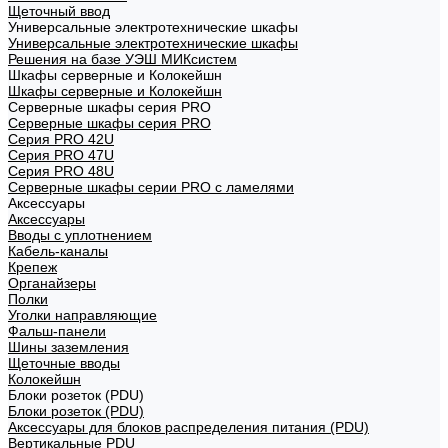
Щеточный ввод
Универсальные электротехнические шкафы
Универсальные электротехнические шкафы
Решения на базе УЭШ МИКсистем
Шкафы серверные и Колокейшн
Шкафы серверные и Колокейшн
Серверные шкафы серия PRO
Серверные шкафы серия PRO
Серия PRO 42U
Серия PRO 47U
Серия PRO 48U
Серверные шкафы серии PRO с ламелями
Аксессуары
Аксессуары
Вводы с уплотнением
Кабель-каналы
Крепеж
Органайзеры
Полки
Уголки направляющие
Фальш-панели
Шины заземления
Щеточные вводы
Колокейшн
Блоки розеток (PDU)
Блоки розеток (PDU)
Аксессуары для блоков распределения питания (PDU)
Вертикальные PDU