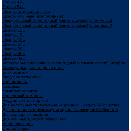
Стойки 47U
Стойки 54U
Шкафы антивандальные
Шкафы уличные (всепогодные)
Шкаф уличный всепогодный (климатический) настенный
Шкаф уличный всепогодный (климатический) напольный
Шкафы 12U
Шкафы 15U
Шкафы 18U
Шкафы 24U
Шкафы 30U
Шкафы 36U
Шкафы 42U
Аксессуары для уличных всепогодных (климатических) шкафов
Аксессуары для шкафов и стоек
Блок розеток
Ввод с уплотнением
Кабель канал
Козырьки
Комплект роликов
Крепежный комплект
Модули вентиляторные
Для напольных телекоммуникационных шкафов МИКсистем
Для настенных телекоммуникационных шкафов МИКсистем
Для серверных шкафов
Для уличных шкафов МИКсистем
Направляющие
Органайзеры