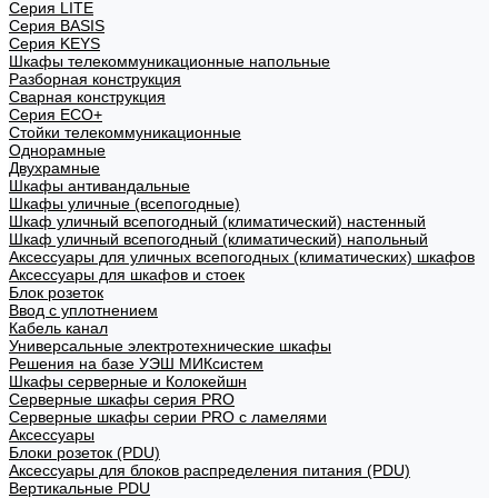
Cерия LITE
Cерия BASIS
Cерия KEYS
Шкафы телекоммуникационные напольные
Разборная конструкция
Сварная конструкция
Серия ECO+
Стойки телекоммуникационные
Однорамные
Двухрамные
Шкафы антивандальные
Шкафы уличные (всепогодные)
Шкаф уличный всепогодный (климатический) настенный
Шкаф уличный всепогодный (климатический) напольный
Аксессуары для уличных всепогодных (климатических) шкафов
Аксессуары для шкафов и стоек
Блок розеток
Ввод с уплотнением
Кабель канал
Универсальные электротехнические шкафы
Решения на базе УЭШ МИКсистем
Шкафы серверные и Колокейшн
Серверные шкафы серия PRO
Серверные шкафы серии PRO с ламелями
Аксессуары
Блоки розеток (PDU)
Аксессуары для блоков распределения питания (PDU)
Вертикальные PDU