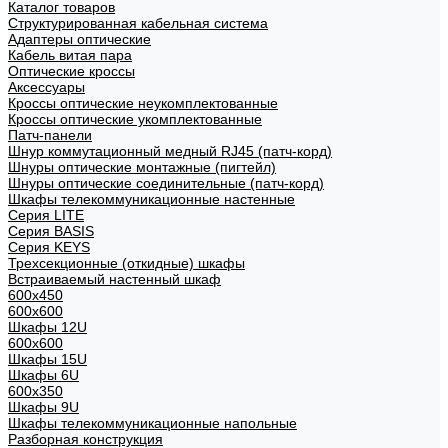
Каталог товаров
Структурированная кабельная система
Адаптеры оптические
Кабель витая пара
Оптические кроссы
Аксессуары
Кроссы оптические неукомплектованные
Кроссы оптические укомплектованные
Патч-панели
Шнур коммутационный медный RJ45 (патч-корд)
Шнуры оптические монтажные (пигтейл)
Шнуры оптические соединительные (патч-корд)
Шкафы телекоммуникационные настенные
Cерия LITE
Cерия BASIS
Cерия KEYS
Трехсекционные (откидные) шкафы
Встраиваемый настенный шкаф
600x450
600x600
Шкафы 12U
600x600
Шкафы 15U
Шкафы 6U
600x350
Шкафы 9U
Шкафы телекоммуникационные напольные
Разборная конструкция