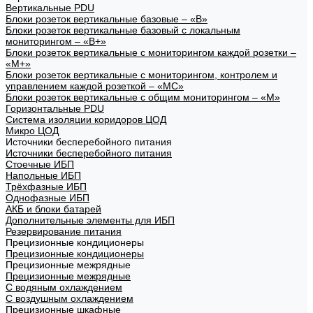
Вертикальные PDU
Блоки розеток вертикальные базовые – «В»
Блоки розеток вертикальные базовый с локальным
мониторингом – «В+»
Блоки розеток вертикальные с мониторингом каждой розетки –
«М+»
Блоки розеток вертикальные с мониторингом, контролем и
управлением каждой розеткой – «МС»
Блоки розеток вертикальные с общим мониторингом – «М»
Горизонтальные PDU
Система изоляции коридоров ЦОД
Микро ЦОД
Источники бесперебойного питания
Источники бесперебойного питания
Стоечные ИБП
Напольные ИБП
Трёхфазные ИБП
Однофазные ИБП
АКБ и блоки батарей
Дополнительные элементы для ИБП
Резервирование питания
Прецизионные кондиционеры
Прецизионные кондиционеры
Прецизионные межрядные
Прецизионные межрядные
С водяным охлаждением
С воздушным охлаждением
Прецизионные шкафные