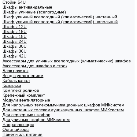
Стойки 54U
Шкафы антивандальные
Шкафы уличные (всепогодные)
Шкаф уличный всепогодный (климатический) настенный
Шкаф уличный всепогодный (климатический) напольный
Шкафы 12U
Шкафы 15U
Шкафы 18U
Шкафы 24U
Шкафы 30U
Шкафы 36U
Шкафы 42U
Аксессуары для уличных всепогодных (климатических) шкафов
Аксессуары для шкафов и стоек
Блок розеток
Ввод с уплотнением
Кабель канал
Козырьки
Комплект роликов
Крепежный комплект
Модули вентиляторные
Для напольных телекоммуникационных шкафов МИКсистем
Для настенных телекоммуникационных шкафов МИКсистем
Для серверных шкафов
Для уличных шкафов МИКсистем
Направляющие
Органайзеры
Панели эл. питания