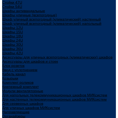
Стойки 47U
Стойки 54U
Шкафы антивандальные
Шкафы уличные (всепогодные)
Шкаф уличный всепогодный (климатический) настенный
Шкаф уличный всепогодный (климатический) напольный
Шкафы 12U
Шкафы 15U
Шкафы 18U
Шкафы 24U
Шкафы 30U
Шкафы 36U
Шкафы 42U
Аксессуары для уличных всепогодных (климатических) шкафов
Аксессуары для шкафов и стоек
Блок розеток
Ввод с уплотнением
Кабель канал
Козырьки
Комплект роликов
Крепежный комплект
Модули вентиляторные
Для напольных телекоммуникационных шкафов МИКсистем
Для настенных телекоммуникационных шкафов МИКсистем
Для серверных шкафов
Для уличных шкафов МИКсистем
Направляющие
Органайзеры