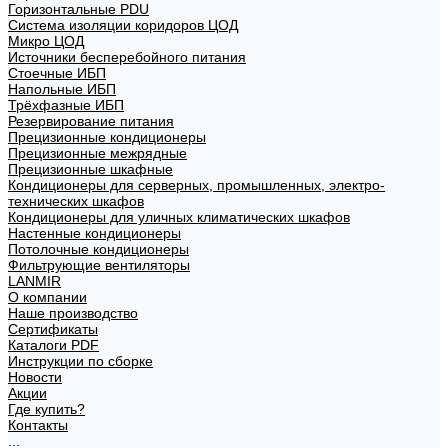
Горизонтальные PDU
Система изоляции коридоров ЦОД
Микро ЦОД
Источники бесперебойного питания
Стоечные ИБП
Напольные ИБП
Трёхфазные ИБП
Резервирование питания
Прецизионные кондиционеры
Прецизионные межрядные
Прецизионные шкафные
Кондиционеры для серверных, промышленных, электро-
технических шкафов
Кондиционеры для уличных климатических шкафов
Настенные кондиционеры
Потолочные кондиционеры
Фильтрующие вентиляторы
LANMIR
О компании
Наше производство
Сертификаты
Каталоги PDF
Инструкции по сборке
Новости
Акции
Где купить?
Контакты
...