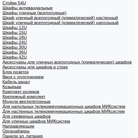
Стойки 54U
Шкафы антивандальные
Шкафы уличные (всепогодные)
Шкаф уличный всепогодный (климатический) настенный
Шкаф уличный всепогодный (климатический) напольный
Шкафы 12U
Шкафы 15U
Шкафы 18U
Шкафы 24U
Шкафы 30U
Шкафы 36U
Шкафы 42U
Аксессуары для уличных всепогодных (климатических) шкафов
Аксессуары для шкафов и стоек
Блок розеток
Ввод с уплотнением
Кабель канал
Козырьки
Комплект роликов
Крепежный комплект
Модули вентиляторные
Для напольных телекоммуникационных шкафов МИКсистем
Для настенных телекоммуникационных шкафов МИКсистем
Для серверных шкафов
Для уличных шкафов МИКсистем
Направляющие
Органайзеры
Панели эл. питания