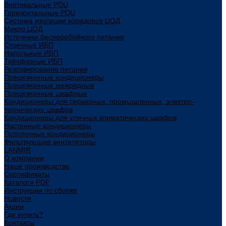
Вертикальные PDU
Горизонтальные PDU
Система изоляции коридоров ЦОД
Микро ЦОД
Источники бесперебойного питания
Стоечные ИБП
Напольные ИБП
Трёхфазные ИБП
Резервирование питания
Прецизионные кондиционеры
Прецизионные межрядные
Прецизионные шкафные
Кондиционеры для серверных, промышленных, электро-
технических шкафов
Кондиционеры для уличных климатических шкафов
Настенные кондиционеры
Потолочные кондиционеры
Фильтрующие вентиляторы
LANMIR
О компании
Наше производство
Сертификаты
Каталоги PDF
Инструкции по сборке
Новости
Акции
Где купить?
Контакты