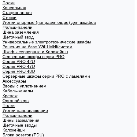
Полки
Консольная
Стационарная
Стенки
Уголки опорные (направляющие) для шкафов
Фальш-панели
Шина заземления
Щеточный ввод
Универсальные электротехнические шкафы
Решения на базе УЭШ МИКсистем
Шкафы серверные и Колокейшн
Серверные шкафы серия PRO
Серия PRO 42U
Серия PRO 47U
Серия PRO 48U
Серверные шкафы серии PRO с ламелями
Аксессуары
Вводы с уплотнением
Кабель-каналы
Крепеж
Органайзеры
Полки
Уголки направляющие
Фальш-панели
Шины заземления
Щеточные вводы
Колокейшн
Блоки розеток (PDU)