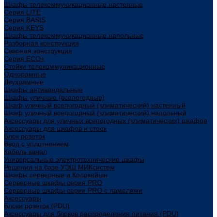
Шкафы телекоммуникационные настенные
Cерия LITE
Cерия BASIS
Cерия KEYS
Шкафы телекоммуникационные напольные
Разборная конструкция
Сварная конструкция
Серия ECO+
Стойки телекоммуникационные
Однорамные
Двухрамные
Шкафы антивандальные
Шкафы уличные (всепогодные)
Шкаф уличный всепогодный (климатический) настенный
Шкаф уличный всепогодный (климатический) напольный
Аксессуары для уличных всепогодных (климатических) шкафов
Аксессуары для шкафов и стоек
Блок розеток
Ввод с уплотнением
Кабель канал
Универсальные электротехнические шкафы
Решения на базе УЭШ МИКсистем
Шкафы серверные и Колокейшн
Серверные шкафы серия PRO
Серверные шкафы серии PRO с ламелями
Аксессуары
Блоки розеток (PDU)
Аксессуары для блоков распределения питания (PDU)