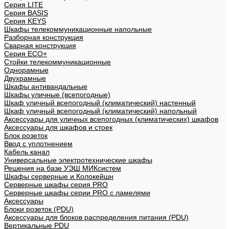
Cерия LITE
Cерия BASIS
Cерия KEYS
Шкафы телекоммуникационные напольные
Разборная конструкция
Сварная конструкция
Серия ECO+
Стойки телекоммуникационные
Однорамные
Двухрамные
Шкафы антивандальные
Шкафы уличные (всепогодные)
Шкаф уличный всепогодный (климатический) настенный
Шкаф уличный всепогодный (климатический) напольный
Аксессуары для уличных всепогодных (климатических) шкафов
Аксессуары для шкафов и стоек
Блок розеток
Ввод с уплотнением
Кабель канал
Универсальные электротехнические шкафы
Решения на базе УЭШ МИКсистем
Шкафы серверные и Колокейшн
Серверные шкафы серия PRO
Серверные шкафы серии PRO с ламелями
Аксессуары
Блоки розеток (PDU)
Аксессуары для блоков распределения питания (PDU)
Вертикальные PDU