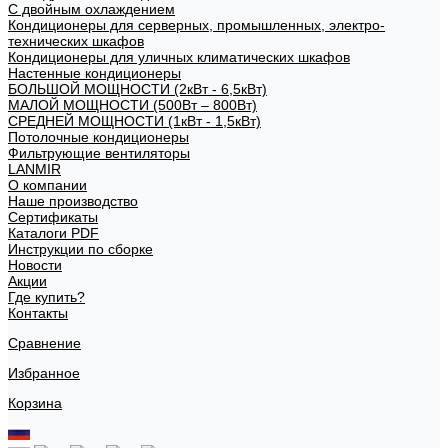
С двойным охлаждением
Кондиционеры для серверных, промышленных, электро-
технических шкафов
Кондиционеры для уличных климатических шкафов
Настенные кондиционеры
БОЛЬШОЙ МОЩНОСТИ (2кВт - 6,5кВт)
МАЛОЙ МОЩНОСТИ (500Вт – 800Вт)
СРЕДНЕЙ МОЩНОСТИ (1кВт - 1,5кВт)
Потолочные кондиционеры
Фильтрующие вентиляторы
LANMIR
О компании
Наше производство
Сертификаты
Каталоги PDF
Инструкции по сборке
Новости
Акции
Где купить?
Контакты
Сравнение
Избранное
Корзина