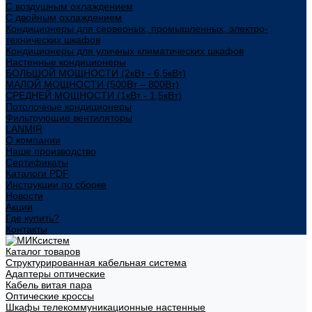
С воздушным охлаждением
С двойным охлаждением
Кондиционеры для серверных, промышленных, электро-
технических шкафов
Кондиционеры для уличных климатических шкафов
Настенные кондиционеры
БОЛЬШОЙ МОЩНОСТИ (2кВт - 6,5кВт)
МАЛОЙ МОЩНОСТИ (500Вт – 800Вт)
СРЕДНЕЙ МОЩНОСТИ (1кВт - 1,5кВт)
Потолочные кондиционеры
Фильтрующие вентиляторы
LANMIR
О компании
Наше производство
Сертификаты
Каталоги PDF
Инструкции по сборке
Новости
Акции
Где купить?
Контакты
Каталог товаров
Структурированная кабельная система
Адаптеры оптические
Кабель витая пара
Оптические кроссы
Шкафы телекоммуникационные настенные