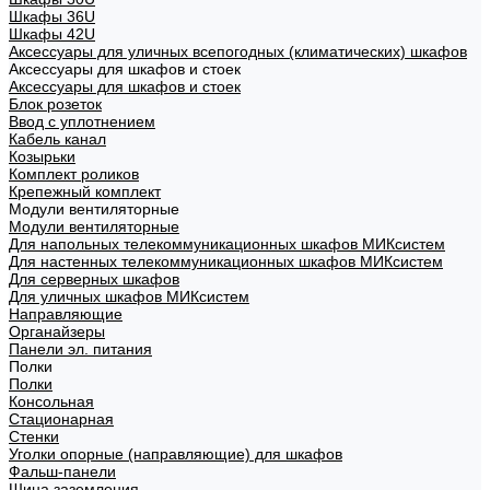
Шкафы 36U
Шкафы 42U
Аксессуары для уличных всепогодных (климатических) шкафов
Аксессуары для шкафов и стоек
Аксессуары для шкафов и стоек
Блок розеток
Ввод с уплотнением
Кабель канал
Козырьки
Комплект роликов
Крепежный комплект
Модули вентиляторные
Модули вентиляторные
Для напольных телекоммуникационных шкафов МИКсистем
Для настенных телекоммуникационных шкафов МИКсистем
Для серверных шкафов
Для уличных шкафов МИКсистем
Направляющие
Органайзеры
Панели эл. питания
Полки
Полки
Консольная
Стационарная
Стенки
Уголки опорные (направляющие) для шкафов
Фальш-панели
Шина заземления