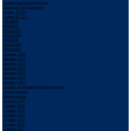
Разборная конструкция
Сварная конструкция
Серия ECO+
Серия ECO L
600x600
600x800
600х1000
600х1200
800x800
800х1000
800х1200
Шкафы 18U
Шкафы 24U
Шкафы 27U
Шкафы 30U
Шкафы 36U
Шкафы 42U
Шкафы 48U
Стойки телекоммуникационные
Однорамные
Двухрамные
Стойки 17U
Стойки 24U
Стойки 27U
Стойки 33U
Стойки 37U
Стойки 42U
Стойки 45U