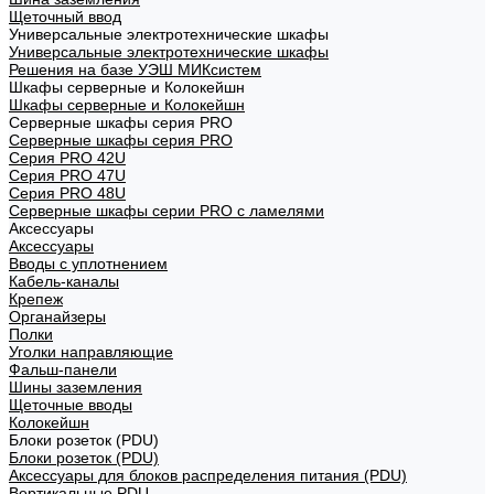
Щеточный ввод
Универсальные электротехнические шкафы
Универсальные электротехнические шкафы
Решения на базе УЭШ МИКсистем
Шкафы серверные и Колокейшн
Шкафы серверные и Колокейшн
Серверные шкафы серия PRO
Серверные шкафы серия PRO
Серия PRO 42U
Серия PRO 47U
Серия PRO 48U
Серверные шкафы серии PRO с ламелями
Аксессуары
Аксессуары
Вводы с уплотнением
Кабель-каналы
Крепеж
Органайзеры
Полки
Уголки направляющие
Фальш-панели
Шины заземления
Щеточные вводы
Колокейшн
Блоки розеток (PDU)
Блоки розеток (PDU)
Аксессуары для блоков распределения питания (PDU)
Вертикальные PDU