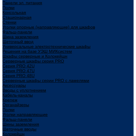
Панели эл. питания
Полки
Консольная
Стационарная
Стенки
Уголки опорные (направляющие) для шкафов
Фальш-панели
Шина заземления
Щеточный ввод
Универсальные электротехнические шкафы
Решения на базе УЭШ МИКсистем
Шкафы серверные и Колокейшн
Серверные шкафы серия PRO
Серия PRO 42U
Серия PRO 47U
Серия PRO 48U
Серверные шкафы серии PRO с ламелями
Аксессуары
Вводы с уплотнением
Кабель-каналы
Крепеж
Органайзеры
Полки
Уголки направляющие
Фальш-панели
Шины заземления
Щеточные вводы
Колокейшн