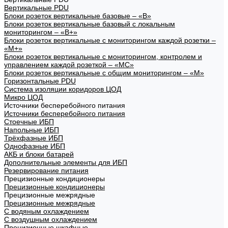
Вертикальные PDU
Блоки розеток вертикальные базовые – «В»
Блоки розеток вертикальные базовый с локальным
мониторингом – «В+»
Блоки розеток вертикальные с мониторингом каждой розетки –
«М+»
Блоки розеток вертикальные с мониторингом, контролем и
управлением каждой розеткой – «МС»
Блоки розеток вертикальные с общим мониторингом – «М»
Горизонтальные PDU
Система изоляции коридоров ЦОД
Микро ЦОД
Источники бесперебойного питания
Источники бесперебойного питания
Стоечные ИБП
Напольные ИБП
Трёхфазные ИБП
Однофазные ИБП
АКБ и блоки батарей
Дополнительные элементы для ИБП
Резервирование питания
Прецизионные кондиционеры
Прецизионные кондиционеры
Прецизионные межрядные
Прецизионные межрядные
С водяным охлаждением
С воздушным охлаждением
Прецизионные шкафные