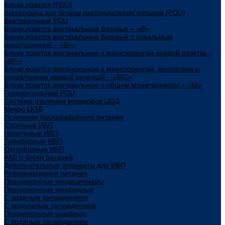
Блоки розеток (PDU)
Аксессуары для блоков распределения питания (PDU)
Вертикальные PDU
Блоки розеток вертикальные базовые – «В»
Блоки розеток вертикальные базовый с локальным
мониторингом – «В+»
Блоки розеток вертикальные с мониторингом каждой розетки –
«М+»
Блоки розеток вертикальные с мониторингом, контролем и
управлением каждой розеткой – «МС»
Блоки розеток вертикальные с общим мониторингом – «М»
Горизонтальные PDU
Система изоляции коридоров ЦОД
Микро ЦОД
Источники бесперебойного питания
Стоечные ИБП
Напольные ИБП
Трёхфазные ИБП
Однофазные ИБП
АКБ и блоки батарей
Дополнительные элементы для ИБП
Резервирование питания
Прецизионные кондиционеры
Прецизионные межрядные
С водяным охлаждением
С воздушным охлаждением
Прецизионные шкафные
С водяным охлаждением