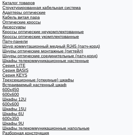
Каталог товаров
Структурированная кабельная система
Адаптеры оптические
Кабель витая пара
Оптические кроссы
Аксессуары
Кроссы оптические неукомплектованные
Кроссы оптические укомплектованные
Патч-панели
Шнур коммутационный медный RJ45 (патч-корд)
Шнуры оптические монтажные (пигтейл)
Шнуры оптические соединительные (патч-корд)
Шкафы телекоммуникационные настенные
Cерия LITE
Cерия BASIS
Cерия KEYS
Трехсекционные (откидные) шкафы
Встраиваемый настенный шкаф
600x450
600x600
Шкафы 12U
600x600
Шкафы 15U
Шкафы 6U
600x350
Шкафы 9U
Шкафы телекоммуникационные напольные
Разборная конструкция