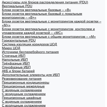
Аксессуары для блоков распределения питания (PDU)
Вертикальные PDU
Блоки розеток вертикальные базовые – «В»
Блоки розеток вертикальные базовый с локальным
мониторингом – «В+»
Блоки розеток вертикальные с мониторингом каждой розетки –
«М+»
Блоки розеток вертикальные с мониторингом, контролем и
управлением каждой розеткой – «МС»
Блоки розеток вертикальные с общим мониторингом – «М»
Горизонтальные PDU
Система изоляции коридоров ЦОД
Микро ЦОД
Источники бесперебойного питания
Стоечные ИБП
Напольные ИБП
Трёхфазные ИБП
Однофазные ИБП
АКБ и блоки батарей
Дополнительные элементы для ИБП
Резервирование питания
Прецизионные кондиционеры
Прецизионные межрядные
С водяным охлаждением
С воздушным охлаждением
Прецизионные шкафные
С водяным охлаждением
С воздушным охлаждением