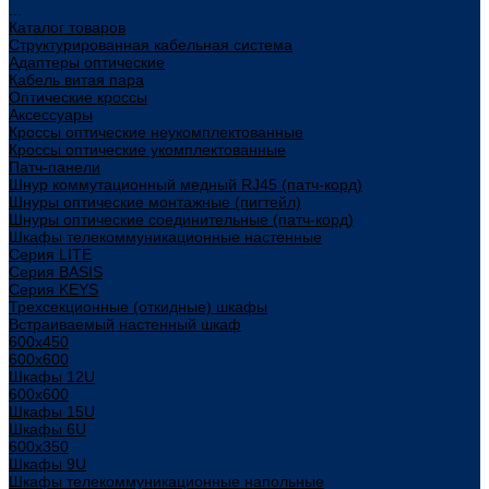
...
Каталог товаров
Структурированная кабельная система
Адаптеры оптические
Кабель витая пара
Оптические кроссы
Аксессуары
Кроссы оптические неукомплектованные
Кроссы оптические укомплектованные
Патч-панели
Шнур коммутационный медный RJ45 (патч-корд)
Шнуры оптические монтажные (пигтейл)
Шнуры оптические соединительные (патч-корд)
Шкафы телекоммуникационные настенные
Cерия LITE
Cерия BASIS
Cерия KEYS
Трехсекционные (откидные) шкафы
Встраиваемый настенный шкаф
600x450
600x600
Шкафы 12U
600x600
Шкафы 15U
Шкафы 6U
600x350
Шкафы 9U
Шкафы телекоммуникационные напольные