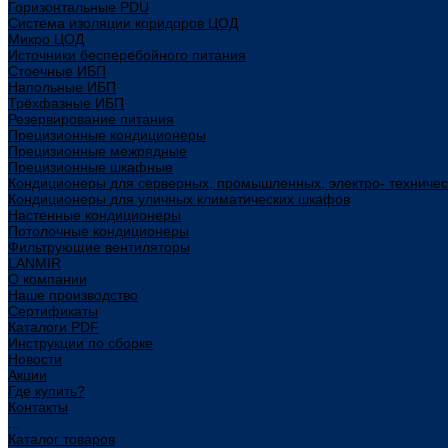
Горизонтальные PDU
Система изоляции коридоров ЦОД
Микро ЦОД
Источники бесперебойного питания
Стоечные ИБП
Напольные ИБП
Трёхфазные ИБП
Резервирование питания
Прецизионные кондиционеры
Прецизионные межрядные
Прецизионные шкафные
Кондиционеры для серверных, промышленных, электро- техниче
Кондиционеры для уличных климатических шкафов
Настенные кондиционеры
Потолочные кондиционеры
Фильтрующие вентиляторы
LANMIR
О компании
Наше производство
Сертификаты
Каталоги PDF
Инструкции по сборке
Новости
Акции
Где купить?
Контакты
...
Каталог товаров