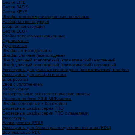
Cерия LITE
Cерия BASIS
Cерия KEYS
Шкафы телекоммуникационные напольные
Разборная конструкция
Сварная конструкция
Серия ECO+
Стойки телекоммуникационные
Однорамные
Двухрамные
Шкафы антивандальные
Шкафы уличные (всепогодные)
Шкаф уличный всепогодный (климатический) настенный
Шкаф уличный всепогодный (климатический) напольный
Аксессуары для уличных всепогодных (климатических) шкафов
Аксессуары для шкафов и стоек
Блок розеток
Ввод с уплотнением
Кабель канал
Универсальные электротехнические шкафы
Решения на базе УЭШ МИКсистем
Шкафы серверные и Колокейшн
Серверные шкафы серия PRO
Серверные шкафы серии PRO с ламелями
Аксессуары
Блоки розеток (PDU)
Аксессуары для блоков распределения питания (PDU)
Вертикальные PDU