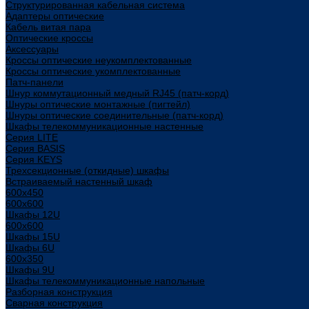
Структурированная кабельная система
Адаптеры оптические
Кабель витая пара
Оптические кроссы
Аксессуары
Кроссы оптические неукомплектованные
Кроссы оптические укомплектованные
Патч-панели
Шнур коммутационный медный RJ45 (патч-корд)
Шнуры оптические монтажные (пигтейл)
Шнуры оптические соединительные (патч-корд)
Шкафы телекоммуникационные настенные
Cерия LITE
Cерия BASIS
Cерия KEYS
Трехсекционные (откидные) шкафы
Встраиваемый настенный шкаф
600x450
600x600
Шкафы 12U
600x600
Шкафы 15U
Шкафы 6U
600x350
Шкафы 9U
Шкафы телекоммуникационные напольные
Разборная конструкция
Сварная конструкция