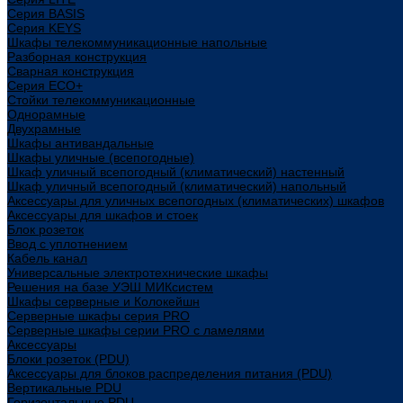
Cерия BASIS
Cерия KEYS
Шкафы телекоммуникационные напольные
Разборная конструкция
Сварная конструкция
Серия ECO+
Стойки телекоммуникационные
Однорамные
Двухрамные
Шкафы антивандальные
Шкафы уличные (всепогодные)
Шкаф уличный всепогодный (климатический) настенный
Шкаф уличный всепогодный (климатический) напольный
Аксессуары для уличных всепогодных (климатических) шкафов
Аксессуары для шкафов и стоек
Блок розеток
Ввод с уплотнением
Кабель канал
Универсальные электротехнические шкафы
Решения на базе УЭШ МИКсистем
Шкафы серверные и Колокейшн
Серверные шкафы серия PRO
Серверные шкафы серии PRO с ламелями
Аксессуары
Блоки розеток (PDU)
Аксессуары для блоков распределения питания (PDU)
Вертикальные PDU
Горизонтальные PDU