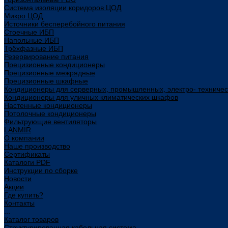
Система изоляции коридоров ЦОД
Микро ЦОД
Источники бесперебойного питания
Стоечные ИБП
Напольные ИБП
Трёхфазные ИБП
Резервирование питания
Прецизионные кондиционеры
Прецизионные межрядные
Прецизионные шкафные
Кондиционеры для серверных, промышленных, электро- техниче
Кондиционеры для уличных климатических шкафов
Настенные кондиционеры
Потолочные кондиционеры
Фильтрующие вентиляторы
LANMIR
О компании
Наше производство
Сертификаты
Каталоги PDF
Инструкции по сборке
Новости
Акции
Где купить?
Контакты
...
Каталог товаров
Структурированная кабельная система