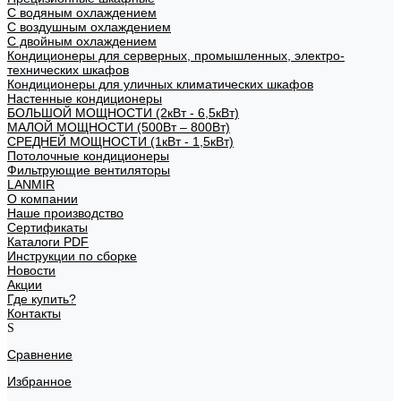
С водяным охлаждением
С воздушным охлаждением
С двойным охлаждением
Кондиционеры для серверных, промышленных, электро-
технических шкафов
Кондиционеры для уличных климатических шкафов
Настенные кондиционеры
БОЛЬШОЙ МОЩНОСТИ (2кВт - 6,5кВт)
МАЛОЙ МОЩНОСТИ (500Вт – 800Вт)
СРЕДНЕЙ МОЩНОСТИ (1кВт - 1,5кВт)
Потолочные кондиционеры
Фильтрующие вентиляторы
LANMIR
О компании
Наше производство
Сертификаты
Каталоги PDF
Инструкции по сборке
Новости
Акции
Где купить?
Контакты
Сравнение
Избранное