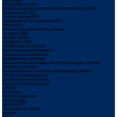
Блоки розеток (PDU)
Аксессуары для блоков распределения питания (PDU)
Вертикальные PDU
Горизонтальные PDU
Система изоляции коридоров ЦОД
Микро ЦОД
Источники бесперебойного питания
Стоечные ИБП
Напольные ИБП
Трёхфазные ИБП
Резервирование питания
Прецизионные кондиционеры
Прецизионные межрядные
Прецизионные шкафные
Кондиционеры для серверных, промышленных, электро-
технических шкафов
Кондиционеры для уличных климатических шкафов
Настенные кондиционеры
Потолочные кондиционеры
Фильтрующие вентиляторы
LANMIR
О компании
Наше производство
Сертификаты
Каталоги PDF
Инструкции по сборке
Новости
Акции