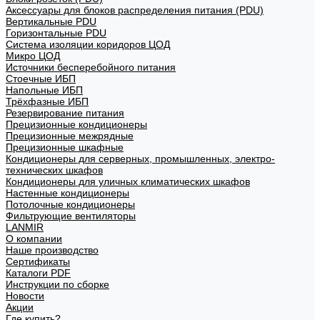
Аксессуары для блоков распределения питания (PDU)
Вертикальные PDU
Горизонтальные PDU
Система изоляции коридоров ЦОД
Микро ЦОД
Источники бесперебойного питания
Стоечные ИБП
Напольные ИБП
Трёхфазные ИБП
Резервирование питания
Прецизионные кондиционеры
Прецизионные межрядные
Прецизионные шкафные
Кондиционеры для серверных, промышленных, электро-
технических шкафов
Кондиционеры для уличных климатических шкафов
Настенные кондиционеры
Потолочные кондиционеры
Фильтрующие вентиляторы
LANMIR
О компании
Наше производство
Сертификаты
Каталоги PDF
Инструкции по сборке
Новости
Акции
Где купить?