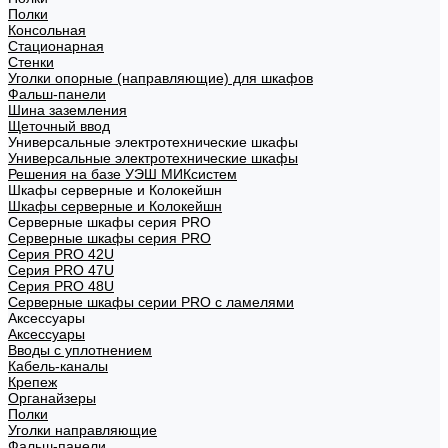
Полки
Консольная
Стационарная
Стенки
Уголки опорные (направляющие) для шкафов
Фальш-панели
Шина заземления
Щеточный ввод
Универсальные электротехнические шкафы
Универсальные электротехнические шкафы
Решения на базе УЭШ МИКсистем
Шкафы серверные и Колокейшн
Шкафы серверные и Колокейшн
Серверные шкафы серия PRO
Серверные шкафы серия PRO
Серия PRO 42U
Серия PRO 47U
Серия PRO 48U
Серверные шкафы серии PRO с ламелями
Аксессуары
Аксессуары
Вводы с уплотнением
Кабель-каналы
Крепеж
Органайзеры
Полки
Уголки направляющие
Фальш-панели