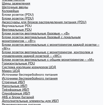
Шины заземления
Щеточные вводы
Колокейшн
Блоки розеток (PDU)
Блоки розеток (PDU)
Аксессуары для блоков распределения питания (PDU)
Вертикальные PDU
Вертикальные PDU
Блоки розеток вертикальные базовые – «В»
Блоки розеток вертикальные базовый с локальным
мониторингом – «В+»
Блоки розеток вертикальные с мониторингом каждой розетки –
«М+»
Блоки розеток вертикальные с мониторингом, контролем и
управлением каждой розеткой – «МС»
Блоки розеток вертикальные с общим мониторингом – «М»
Горизонтальные PDU
Система изоляции коридоров ЦОД
Микро ЦОД
Источники бесперебойного питания
Источники бесперебойного питания
Стоечные ИБП
Напольные ИБП
Трёхфазные ИБП
Однофазные ИБП
АКБ и блоки батарей
Дополнительные элементы для ИБП
Резервирование питания