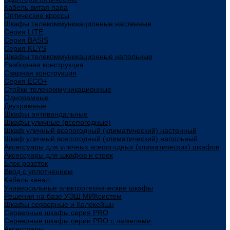
Кабель витая пара
Оптические кроссы
Шкафы телекоммуникационные настенные
Cерия LITE
Cерия BASIS
Cерия KEYS
Шкафы телекоммуникационные напольные
Разборная конструкция
Сварная конструкция
Серия ECO+
Стойки телекоммуникационные
Однорамные
Двухрамные
Шкафы антивандальные
Шкафы уличные (всепогодные)
Шкаф уличный всепогодный (климатический) настенный
Шкаф уличный всепогодный (климатический) напольный
Аксессуары для уличных всепогодных (климатических) шкафов
Аксессуары для шкафов и стоек
Блок розеток
Ввод с уплотнением
Кабель канал
Универсальные электротехнические шкафы
Решения на базе УЭШ МИКсистем
Шкафы серверные и Колокейшн
Серверные шкафы серия PRO
Серверные шкафы серии PRO с ламелями
Аксессуары