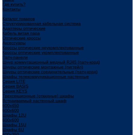
Где купить?
Контакты
...
Каталог товаров
Структурированная кабельная система
Адаптеры оптические
Кабель витая пара
Оптические кроссы
Аксессуары
Кроссы оптические неукомплектованные
Кроссы оптические укомплектованные
Патч-панели
Шнур коммутационный медный RJ45 (патч-корд)
Шнуры оптические монтажные (пигтейл)
Шнуры оптические соединительные (патч-корд)
Шкафы телекоммуникационные настенные
Cерия LITE
Cерия BASIS
Cерия KEYS
Трехсекционные (откидные) шкафы
Встраиваемый настенный шкаф
600x450
600x600
Шкафы 12U
600x600
Шкафы 15U
Шкафы 6U
600x350