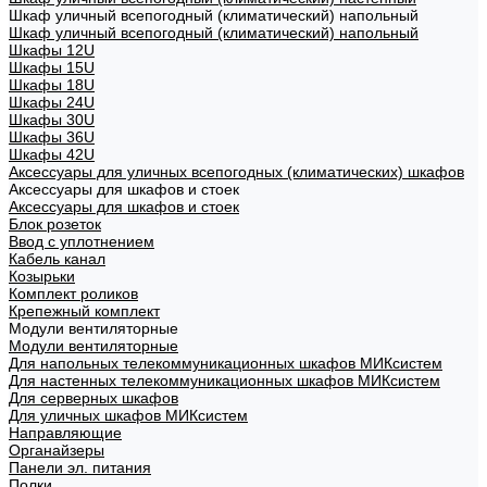
Шкаф уличный всепогодный (климатический) напольный
Шкаф уличный всепогодный (климатический) напольный
Шкафы 12U
Шкафы 15U
Шкафы 18U
Шкафы 24U
Шкафы 30U
Шкафы 36U
Шкафы 42U
Аксессуары для уличных всепогодных (климатических) шкафов
Аксессуары для шкафов и стоек
Аксессуары для шкафов и стоек
Блок розеток
Ввод с уплотнением
Кабель канал
Козырьки
Комплект роликов
Крепежный комплект
Модули вентиляторные
Модули вентиляторные
Для напольных телекоммуникационных шкафов МИКсистем
Для настенных телекоммуникационных шкафов МИКсистем
Для серверных шкафов
Для уличных шкафов МИКсистем
Направляющие
Органайзеры
Панели эл. питания
Полки