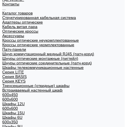
Контакты
...
Каталог товаров
Структурированная кабельная система
Адаптеры оптические
Кабель витая пара
Оптические кроссы
Аксессуары
Кроссы оптические неукомплектованные
Кроссы оптические укомплектованные
Патч-панели
Шнур коммутационный медный RJ45 (патч-корд)
Шнуры оптические монтажные (пигтейл)
Шнуры оптические соединительные (патч-корд)
Шкафы телекоммуникационные настенные
Cерия LITE
Cерия BASIS
Cерия KEYS
Трехсекционные (откидные) шкафы
Встраиваемый настенный шкаф
600x450
600x600
Шкафы 12U
600x600
Шкафы 15U
Шкафы 6U
600x350
Шкафы 9U