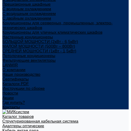
Прецизионные шкафные
С водяным охлаждением
С воздушным охлаждением
С двойным охлаждением
Кондиционеры для серверных, промышленных, электро-
технических шкафов
Кондиционеры для уличных климатических шкафов
Настенные кондиционеры
БОЛЬШОЙ МОЩНОСТИ (2кВт - 6,5кВт)
МАЛОЙ МОЩНОСТИ (500Вт – 800Вт)
СРЕДНЕЙ МОЩНОСТИ (1кВт - 1,5кВт)
Потолочные кондиционеры
Фильтрующие вентиляторы
LANMIR
О компании
Наше производство
Сертификаты
Каталоги PDF
Инструкции по сборке
Новости
Акции
Где купить?
Контакты
Каталог товаров
Структурированная кабельная система
Адаптеры оптические
Кабель витая пара