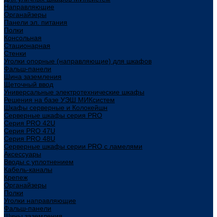
Направляющие
Органайзеры
Панели эл. питания
Полки
Консольная
Стационарная
Стенки
Уголки опорные (направляющие) для шкафов
Фальш-панели
Шина заземления
Щеточный ввод
Универсальные электротехнические шкафы
Решения на базе УЭШ МИКсистем
Шкафы серверные и Колокейшн
Серверные шкафы серия PRO
Серия PRO 42U
Серия PRO 47U
Серия PRO 48U
Серверные шкафы серии PRO с ламелями
Аксессуары
Вводы с уплотнением
Кабель-каналы
Крепеж
Органайзеры
Полки
Уголки направляющие
Фальш-панели
Шины заземления