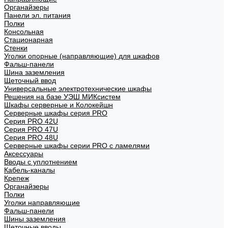
Органайзеры
Панели эл. питания
Полки
Консольная
Стационарная
Стенки
Уголки опорные (направляющие) для шкафов
Фальш-панели
Шина заземления
Щеточный ввод
Универсальные электротехнические шкафы
Решения на базе УЭШ МИКсистем
Шкафы серверные и Колокейшн
Серверные шкафы серия PRO
Серия PRO 42U
Серия PRO 47U
Серия PRO 48U
Серверные шкафы серии PRO с ламелями
Аксессуары
Вводы с уплотнением
Кабель-каналы
Крепеж
Органайзеры
Полки
Уголки направляющие
Фальш-панели
Шины заземления
Щеточные вводы