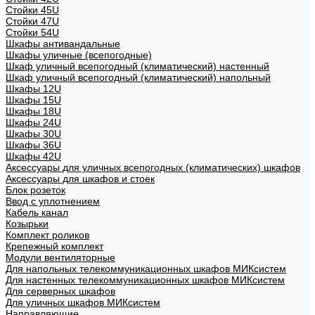
Стойки 45U
Стойки 47U
Стойки 54U
Шкафы антивандальные
Шкафы уличные (всепогодные)
Шкаф уличный всепогодный (климатический) настенный
Шкаф уличный всепогодный (климатический) напольный
Шкафы 12U
Шкафы 15U
Шкафы 18U
Шкафы 24U
Шкафы 30U
Шкафы 36U
Шкафы 42U
Аксессуары для уличных всепогодных (климатических) шкафов
Аксессуары для шкафов и стоек
Блок розеток
Ввод с уплотнением
Кабель канал
Козырьки
Комплект роликов
Крепежный комплект
Модули вентиляторные
Для напольных телекоммуникационных шкафов МИКсистем
Для настенных телекоммуникационных шкафов МИКсистем
Для серверных шкафов
Для уличных шкафов МИКсистем
Направляющие