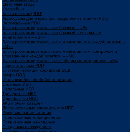
Щеточные вводы
Колокейшн
Блоки розеток (PDU)
Аксессуары для блоков распределения питания (PDU)
Вертикальные PDU
Блоки розеток вертикальные базовые – «В»
Блоки розеток вертикальные базовый с локальным
мониторингом – «В+»
Блоки розеток вертикальные с мониторингом каждой розетки –
«М+»
Блоки розеток вертикальные с мониторингом, контролем и
управлением каждой розеткой – «МС»
Блоки розеток вертикальные с общим мониторингом – «М»
Горизонтальные PDU
Система изоляции коридоров ЦОД
Микро ЦОД
Источники бесперебойного питания
Стоечные ИБП
Напольные ИБП
Трёхфазные ИБП
Однофазные ИБП
АКБ и блоки батарей
Дополнительные элементы для ИБП
Резервирование питания
Прецизионные кондиционеры
Прецизионные межрядные
С водяным охлаждением
С воздушным охлаждением