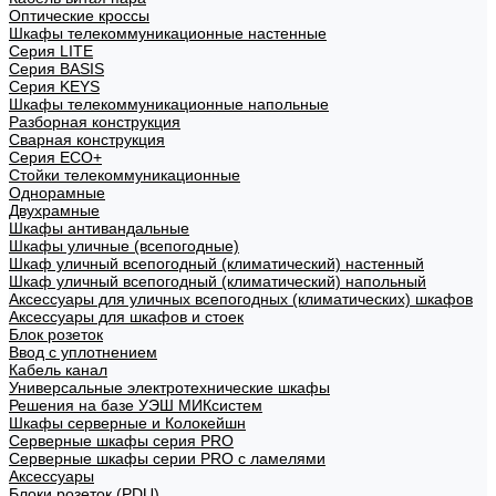
Оптические кроссы
Шкафы телекоммуникационные настенные
Cерия LITE
Cерия BASIS
Cерия KEYS
Шкафы телекоммуникационные напольные
Разборная конструкция
Сварная конструкция
Серия ECO+
Стойки телекоммуникационные
Однорамные
Двухрамные
Шкафы антивандальные
Шкафы уличные (всепогодные)
Шкаф уличный всепогодный (климатический) настенный
Шкаф уличный всепогодный (климатический) напольный
Аксессуары для уличных всепогодных (климатических) шкафов
Аксессуары для шкафов и стоек
Блок розеток
Ввод с уплотнением
Кабель канал
Универсальные электротехнические шкафы
Решения на базе УЭШ МИКсистем
Шкафы серверные и Колокейшн
Серверные шкафы серия PRO
Серверные шкафы серии PRO с ламелями
Аксессуары
Блоки розеток (PDU)