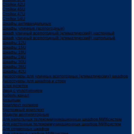
Стойки 42U
Стойки 45U
Стойки 47U
Стойки 54U
Шкафы антивандальные
Шкафы уличные (всепогодные)
Шкаф уличный всепогодный (климатический) настенный
Шкаф уличный всепогодный (климатический) напольный
Шкафы 12U
Шкафы 15U
Шкафы 18U
Шкафы 24U
Шкафы 30U
Шкафы 36U
Шкафы 42U
Аксессуары для уличных всепогодных (климатических) шкафов
Аксессуары для шкафов и стоек
Блок розеток
Ввод с уплотнением
Кабель канал
Козырьки
Комплект роликов
Крепежный комплект
Модули вентиляторные
Для напольных телекоммуникационных шкафов МИКсистем
Для настенных телекоммуникационных шкафов МИКсистем
Для серверных шкафов
Для уличных шкафов МИКсистем