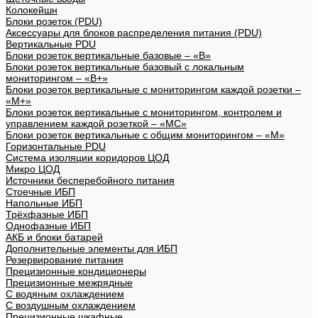
Колокейшн
Блоки розеток (PDU)
Аксессуары для блоков распределения питания (PDU)
Вертикальные PDU
Блоки розеток вертикальные базовые – «В»
Блоки розеток вертикальные базовый с локальным
мониторингом – «В+»
Блоки розеток вертикальные с мониторингом каждой розетки –
«М+»
Блоки розеток вертикальные с мониторингом, контролем и
управлением каждой розеткой – «МС»
Блоки розеток вертикальные с общим мониторингом – «М»
Горизонтальные PDU
Система изоляции коридоров ЦОД
Микро ЦОД
Источники бесперебойного питания
Стоечные ИБП
Напольные ИБП
Трёхфазные ИБП
Однофазные ИБП
АКБ и блоки батарей
Дополнительные элементы для ИБП
Резервирование питания
Прецизионные кондиционеры
Прецизионные межрядные
С водяным охлаждением
С воздушным охлаждением
Прецизионные шкафные