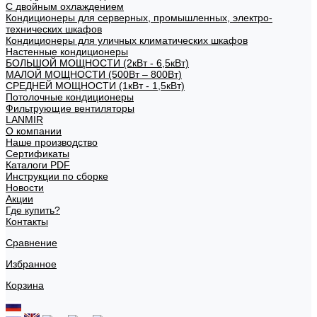
С двойным охлаждением
Кондиционеры для серверных, промышленных, электро-
технических шкафов
Кондиционеры для уличных климатических шкафов
Настенные кондиционеры
БОЛЬШОЙ МОЩНОСТИ (2кВт - 6,5кВт)
МАЛОЙ МОЩНОСТИ (500Вт – 800Вт)
СРЕДНЕЙ МОЩНОСТИ (1кВт - 1,5кВт)
Потолочные кондиционеры
Фильтрующие вентиляторы
LANMIR
О компании
Наше производство
Сертификаты
Каталоги PDF
Инструкции по сборке
Новости
Акции
Где купить?
Контакты
Сравнение
Избранное
Корзина