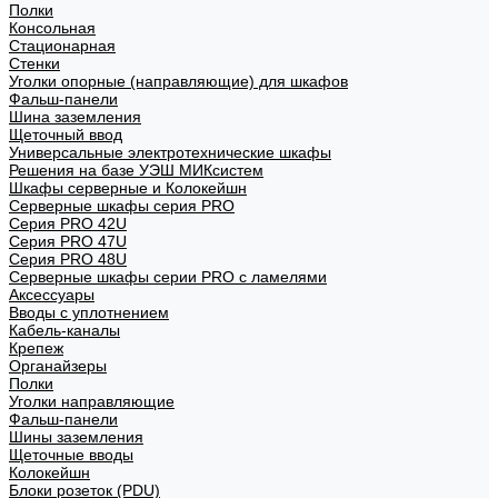
Полки
Консольная
Стационарная
Стенки
Уголки опорные (направляющие) для шкафов
Фальш-панели
Шина заземления
Щеточный ввод
Универсальные электротехнические шкафы
Решения на базе УЭШ МИКсистем
Шкафы серверные и Колокейшн
Серверные шкафы серия PRO
Серия PRO 42U
Серия PRO 47U
Серия PRO 48U
Серверные шкафы серии PRO с ламелями
Аксессуары
Вводы с уплотнением
Кабель-каналы
Крепеж
Органайзеры
Полки
Уголки направляющие
Фальш-панели
Шины заземления
Щеточные вводы
Колокейшн
Блоки розеток (PDU)