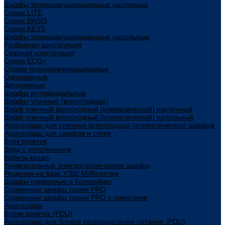
Шкафы телекоммуникационные настенные
Cерия LITE
Cерия BASIS
Cерия KEYS
Шкафы телекоммуникационные напольные
Разборная конструкция
Сварная конструкция
Серия ECO+
Стойки телекоммуникационные
Однорамные
Двухрамные
Шкафы антивандальные
Шкафы уличные (всепогодные)
Шкаф уличный всепогодный (климатический) настенный
Шкаф уличный всепогодный (климатический) напольный
Аксессуары для уличных всепогодных (климатических) шкафов
Аксессуары для шкафов и стоек
Блок розеток
Ввод с уплотнением
Кабель канал
Универсальные электротехнические шкафы
Решения на базе УЭШ МИКсистем
Шкафы серверные и Колокейшн
Серверные шкафы серия PRO
Серверные шкафы серии PRO с ламелями
Аксессуары
Блоки розеток (PDU)
Аксессуары для блоков распределения питания (PDU)