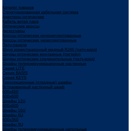
...
Каталог товаров
Структурированная кабельная система
Адаптеры оптические
Кабель витая пара
Оптические кроссы
Аксессуары
Кроссы оптические неукомплектованные
Кроссы оптические укомплектованные
Патч-панели
Шнур коммутационный медный RJ45 (патч-корд)
Шнуры оптические монтажные (пигтейл)
Шнуры оптические соединительные (патч-корд)
Шкафы телекоммуникационные настенные
Cерия LITE
Cерия BASIS
Cерия KEYS
Трехсекционные (откидные) шкафы
Встраиваемый настенный шкаф
600x450
600x600
Шкафы 12U
600x600
Шкафы 15U
Шкафы 6U
600x350
Шкафы 9U
Шкафы телекоммуникационные напольные