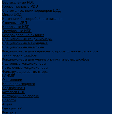
Вертикальные PDU
Горизонтальные PDU
Система изоляции коридоров ЦОД
Микро ЦОД
Источники бесперебойного питания
Стоечные ИБП
Напольные ИБП
Трёхфазные ИБП
Резервирование питания
Прецизионные кондиционеры
Прецизионные межрядные
Прецизионные шкафные
Кондиционеры для серверных, промышленных, электро-
технических шкафов
Кондиционеры для уличных климатических шкафов
Настенные кондиционеры
Потолочные кондиционеры
Фильтрующие вентиляторы
LANMIR
О компании
Наше производство
Сертификаты
Каталоги PDF
Инструкции по сборке
Новости
Акции
Где купить?
Контакты