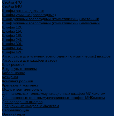
Стойки 47U
Стойки 54U
Шкафы антивандальные
Шкафы уличные (всепогодные)
Шкаф уличный всепогодный (климатический) настенный
Шкаф уличный всепогодный (климатический) напольный
Шкафы 12U
Шкафы 15U
Шкафы 18U
Шкафы 24U
Шкафы 30U
Шкафы 36U
Шкафы 42U
Аксессуары для уличных всепогодных (климатических) шкафов
Аксессуары для шкафов и стоек
Блок розеток
Ввод с уплотнением
Кабель канал
Козырьки
Комплект роликов
Крепежный комплект
Модули вентиляторные
Для напольных телекоммуникационных шкафов МИКсистем
Для настенных телекоммуникационных шкафов МИКсистем
Для серверных шкафов
Для уличных шкафов МИКсистем
Направляющие
Органайзеры