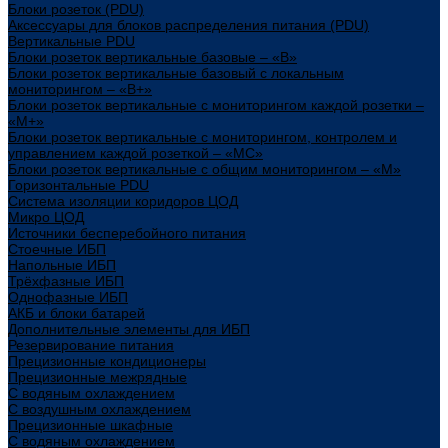
Блоки розеток (PDU)
Аксессуары для блоков распределения питания (PDU)
Вертикальные PDU
Блоки розеток вертикальные базовые – «В»
Блоки розеток вертикальные базовый с локальным
мониторингом – «В+»
Блоки розеток вертикальные с мониторингом каждой розетки –
«М+»
Блоки розеток вертикальные с мониторингом, контролем и
управлением каждой розеткой – «МС»
Блоки розеток вертикальные с общим мониторингом – «М»
Горизонтальные PDU
Система изоляции коридоров ЦОД
Микро ЦОД
Источники бесперебойного питания
Стоечные ИБП
Напольные ИБП
Трёхфазные ИБП
Однофазные ИБП
АКБ и блоки батарей
Дополнительные элементы для ИБП
Резервирование питания
Прецизионные кондиционеры
Прецизионные межрядные
С водяным охлаждением
С воздушным охлаждением
Прецизионные шкафные
С водяным охлаждением