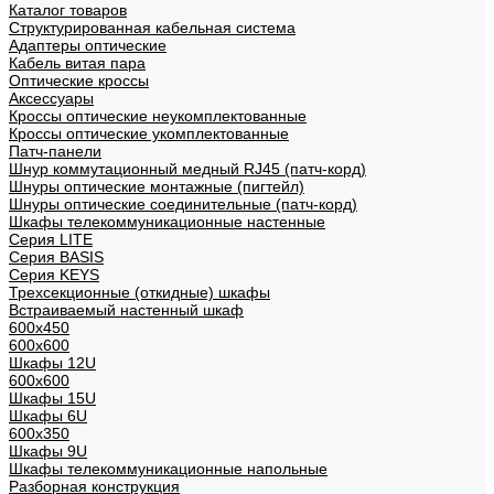
Каталог товаров
Структурированная кабельная система
Адаптеры оптические
Кабель витая пара
Оптические кроссы
Аксессуары
Кроссы оптические неукомплектованные
Кроссы оптические укомплектованные
Патч-панели
Шнур коммутационный медный RJ45 (патч-корд)
Шнуры оптические монтажные (пигтейл)
Шнуры оптические соединительные (патч-корд)
Шкафы телекоммуникационные настенные
Cерия LITE
Cерия BASIS
Cерия KEYS
Трехсекционные (откидные) шкафы
Встраиваемый настенный шкаф
600x450
600x600
Шкафы 12U
600x600
Шкафы 15U
Шкафы 6U
600x350
Шкафы 9U
Шкафы телекоммуникационные напольные
Разборная конструкция