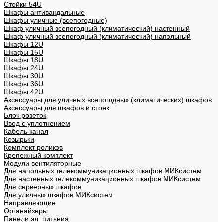
Стойки 54U
Шкафы антивандальные
Шкафы уличные (всепогодные)
Шкаф уличный всепогодный (климатический) настенный
Шкаф уличный всепогодный (климатический) напольный
Шкафы 12U
Шкафы 15U
Шкафы 18U
Шкафы 24U
Шкафы 30U
Шкафы 36U
Шкафы 42U
Аксессуары для уличных всепогодных (климатических) шкафов
Аксессуары для шкафов и стоек
Блок розеток
Ввод с уплотнением
Кабель канал
Козырьки
Комплект роликов
Крепежный комплект
Модули вентиляторные
Для напольных телекоммуникационных шкафов МИКсистем
Для настенных телекоммуникационных шкафов МИКсистем
Для серверных шкафов
Для уличных шкафов МИКсистем
Направляющие
Органайзеры
Панели эл. питания