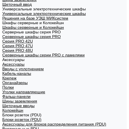
Щеточный ввод
Универсальные электротехнические шкафы
Универсальные электротехнические шкафы
Решения на базе УЭШ МИКсистем
Шкафы серверные и Колокейшн
Шкафы серверные и Колокейшн
Серверные шкафы серия PRO
Серверные шкафы серия PRO
Серия PRO 42U
Серия PRO 47U
Серия PRO 48U
Серверные шкафы серии PRO с ламелями
Аксессуары
Аксессуары
Вводы с уплотнением
Кабель-каналы
Крепеж
Органайзеры
Полки
Уголки направляющие
Фальш-панели
Шины заземления
Щеточные вводы
Колокейшн
Блоки розеток (PDU)
Блоки розеток (PDU)
Аксессуары для блоков распределения питания (PDU)
Вертикальные PDU