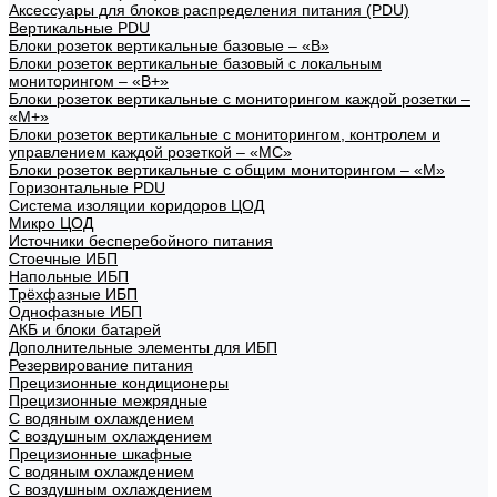
Аксессуары для блоков распределения питания (PDU)
Вертикальные PDU
Блоки розеток вертикальные базовые – «В»
Блоки розеток вертикальные базовый с локальным
мониторингом – «В+»
Блоки розеток вертикальные с мониторингом каждой розетки –
«М+»
Блоки розеток вертикальные с мониторингом, контролем и
управлением каждой розеткой – «МС»
Блоки розеток вертикальные с общим мониторингом – «М»
Горизонтальные PDU
Система изоляции коридоров ЦОД
Микро ЦОД
Источники бесперебойного питания
Стоечные ИБП
Напольные ИБП
Трёхфазные ИБП
Однофазные ИБП
АКБ и блоки батарей
Дополнительные элементы для ИБП
Резервирование питания
Прецизионные кондиционеры
Прецизионные межрядные
С водяным охлаждением
С воздушным охлаждением
Прецизионные шкафные
С водяным охлаждением
С воздушным охлаждением