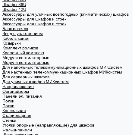
Шкафы 36U
Шкафы 42U
Аксессуары для уличных всепогодных (климатических) шкафов
Аксессуары для шкафов и стоек
Аксессуары для шкафов и стоек
Блок розеток
Ввод с уплотнением
Кабель канал
Козырьки
Комплект роликов
Крепежный комплект
Модули вентиляторные
Модули вентиляторные
Для напольных телекоммуникационных шкафов МИКсистем
Для настенных телекоммуникационных шкафов МИКсистем
Для серверных шкафов
Для уличных шкафов МИКсистем
Направляющие
Органайзеры
Панели эл. питания
Полки
Полки
Консольная
Стационарная
Стенки
Уголки опорные (направляющие) для шкафов
Фальш-панели
Шина заземления