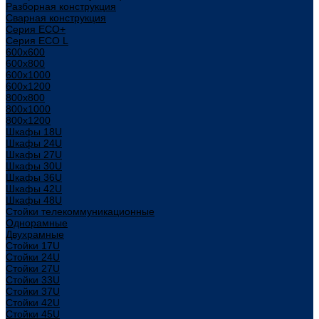
Разборная конструкция
Сварная конструкция
Серия ECO+
Серия ECO L
600x600
600x800
600х1000
600х1200
800x800
800х1000
800х1200
Шкафы 18U
Шкафы 24U
Шкафы 27U
Шкафы 30U
Шкафы 36U
Шкафы 42U
Шкафы 48U
Стойки телекоммуникационные
Однорамные
Двухрамные
Стойки 17U
Стойки 24U
Стойки 27U
Стойки 33U
Стойки 37U
Стойки 42U
Стойки 45U