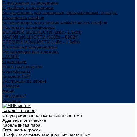
С воздушным охлаждением
С двойным охлаждением
Кондиционеры для серверных, промышленных, электро-
технических шкафов
Кондиционеры для уличных климатических шкафов
Настенные кондиционеры
БОЛЬШОЙ МОЩНОСТИ (2кВт - 6,5кВт)
МАЛОЙ МОЩНОСТИ (500Вт – 800Вт)
СРЕДНЕЙ МОЩНОСТИ (1кВт - 1,5кВт)
Потолочные кондиционеры
Фильтрующие вентиляторы
LANMIR
О компании
Наше производство
Сертификаты
Каталоги PDF
Инструкции по сборке
Новости
Акции
Где купить?
Контакты
Каталог товаров
Структурированная кабельная система
Адаптеры оптические
Кабель витая пара
Оптические кроссы
Шкафы телекоммуникационные настенные