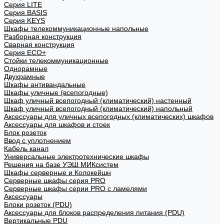
Cерия LITE
Cерия BASIS
Cерия KEYS
Шкафы телекоммуникационные напольные
Разборная конструкция
Сварная конструкция
Серия ECO+
Стойки телекоммуникационные
Однорамные
Двухрамные
Шкафы антивандальные
Шкафы уличные (всепогодные)
Шкаф уличный всепогодный (климатический) настенный
Шкаф уличный всепогодный (климатический) напольный
Аксессуары для уличных всепогодных (климатических) шкафов
Аксессуары для шкафов и стоек
Блок розеток
Ввод с уплотнением
Кабель канал
Универсальные электротехнические шкафы
Решения на базе УЭШ МИКсистем
Шкафы серверные и Колокейшн
Серверные шкафы серия PRO
Серверные шкафы серии PRO с ламелями
Аксессуары
Блоки розеток (PDU)
Аксессуары для блоков распределения питания (PDU)
Вертикальные PDU