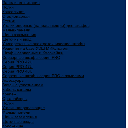
Панели эл. питания
Полки
Консольная
Стационарная
Стенки
Уголки опорные (направляющие) для шкафов
Фальш-панели
Шина заземления
Щеточный ввод
Универсальные электротехнические шкафы
Решения на базе УЭШ МИКсистем
Шкафы серверные и Колокейшн
Серверные шкафы серия PRO
Серия PRO 42U
Серия PRO 47U
Серия PRO 48U
Серверные шкафы серии PRO с ламелями
Аксессуары
Вводы с уплотнением
Кабель-каналы
Крепеж
Органайзеры
Полки
Уголки направляющие
Фальш-панели
Шины заземления
Щеточные вводы
Колокейшн