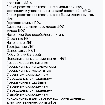
розетки – «М+»
Блоки розеток вертикальные с мониторингом,
контролем и управлением каждой розеткой – «МС»
Блоки розеток вертикальные с общим мониторингом –
«М»
Горизонтальные PDU
Система изоляции коридоров ЦОД
Микро ЦОД
Источники бесперебойного питания
Стоечные ИБП
Напольные ИБП
Трёхфазные ИБП
Однофазные ИБП
АКБ и блоки батарей
Дополнительные элементы для ИБП
Резервирование питания
Прецизионные кондиционеры
Прецизионные межрядные
С водяным охлаждением
С воздушным охлаждением
Прецизионные шкафные
С водяным охлаждением
С воздушным охлаждением
С двойным охлаждением
Кондиционеры для серверных, промышленных,
электро- технических шкафов