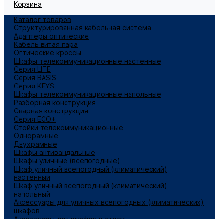
Корзина
Каталог товаров
Структурированная кабельная система
Адаптеры оптические
Кабель витая пара
Оптические кроссы
Шкафы телекоммуникационные настенные
Cерия LITE
Cерия BASIS
Cерия KEYS
Шкафы телекоммуникационные напольные
Разборная конструкция
Сварная конструкция
Серия ECO+
Стойки телекоммуникационные
Однорамные
Двухрамные
Шкафы антивандальные
Шкафы уличные (всепогодные)
Шкаф уличный всепогодный (климатический)
настенный
Шкаф уличный всепогодный (климатический)
напольный
Аксессуары для уличных всепогодных (климатических)
шкафов
Аксессуары для шкафов и стоек