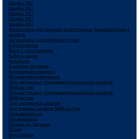
Шкафы 18U
Шкафы 24U
Шкафы 30U
Шкафы 36U
Шкафы 42U
Аксессуары для уличных всепогодных (климатических)
шкафов
Аксессуары для шкафов и стоек
Блок розеток
Ввод с уплотнением
Кабель канал
Козырьки
Комплект роликов
Крепежный комплект
Модули вентиляторные
Для напольных телекоммуникационных шкафов
МИКсистем
Для настенных телекоммуникационных шкафов
МИКсистем
Для серверных шкафов
Для уличных шкафов МИКсистем
Направляющие
Органайзеры
Панели эл. питания
Полки
Консольная