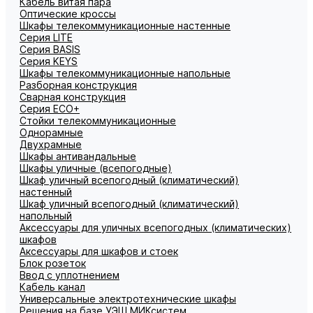
Кабель витая пара
Оптические кроссы
Шкафы телекоммуникационные настенные
Cерия LITE
Cерия BASIS
Cерия KEYS
Шкафы телекоммуникационные напольные
Разборная конструкция
Сварная конструкция
Серия ECO+
Стойки телекоммуникационные
Однорамные
Двухрамные
Шкафы антивандальные
Шкафы уличные (всепогодные)
Шкаф уличный всепогодный (климатический)
настенный
Шкаф уличный всепогодный (климатический)
напольный
Аксессуары для уличных всепогодных (климатических)
шкафов
Аксессуары для шкафов и стоек
Блок розеток
Ввод с уплотнением
Кабель канал
Универсальные электротехнические шкафы
Решения на базе УЭШ МИКсистем