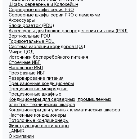
Шкафы серверные и Колокейшн
Серверные шкафы серия PRO
Серверные шкафы серии PRO с ламелями
Аксессуары
Блоки розеток (PDU)
Аксессуары для блоков распределения питания (PDU)
Вертикальные PDU
Горизонтальные PDU
Система изоляции коридоров ЦОД
Микро ЦОД
Источники бесперебойного питания
Стоечные ИБП
Напольные ИБП
Трёхфазные ИБП
Резервирование питания
Прецизионные кондиционеры
Прецизионные межрядные
Прецизионные шкафные
Кондиционеры для серверных, промышленных,
электро- технических шкафов
Кондиционеры для уличных климатических шкафов
Настенные кондиционеры
Потолочные кондиционеры
Фильтрующие вентиляторы
LANMIR
О компании