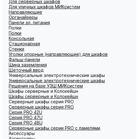
Для серверных шкафов
Для уличных шкафов МИКсистем
Направляющие
Органайзеры
Панели эл. питания
Полки
Полки
Консольная
Стационарная
Стенки
Уголки опорные (направляющие) для шкафов
Фальш-панели
Шина заземления
Щеточный ввод
Универсальные электротехнические шкафы
Универсальные электротехнические шкафы
Решения на базе УЭШ МИКсистем
Шкафы серверные и Колокейшн
Шкафы серверные и Колокейшн
Серверные шкафы серия PRO
Серверные шкафы серия PRO
Серия PRO 42U
Серия PRO 47U
Серия PRO 48U
Серверные шкафы серии PRO с ламелями
Аксессуары
Аксессуары