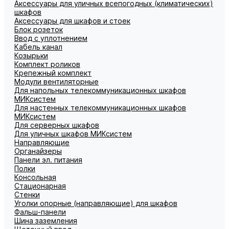
Аксессуары для уличных всепогодных (климатических)
шкафов
Аксессуары для шкафов и стоек
Блок розеток
Ввод с уплотнением
Кабель канал
Козырьки
Комплект роликов
Крепежный комплект
Модули вентиляторные
Для напольных телекоммуникационных шкафов
МИКсистем
Для настенных телекоммуникационных шкафов
МИКсистем
Для серверных шкафов
Для уличных шкафов МИКсистем
Направляющие
Органайзеры
Панели эл. питания
Полки
Консольная
Стационарная
Стенки
Уголки опорные (направляющие) для шкафов
Фальш-панели
Шина заземления