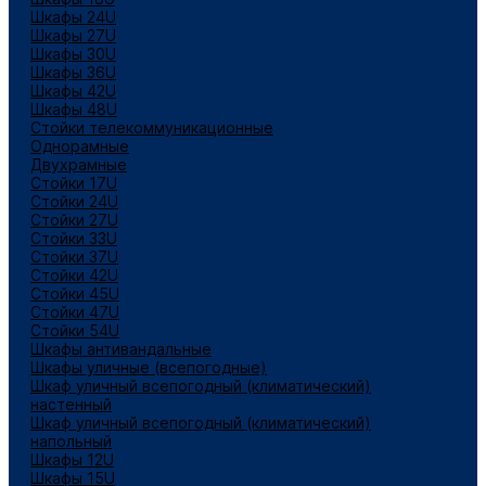
Шкафы 24U
Шкафы 27U
Шкафы 30U
Шкафы 36U
Шкафы 42U
Шкафы 48U
Стойки телекоммуникационные
Однорамные
Двухрамные
Стойки 17U
Стойки 24U
Стойки 27U
Стойки 33U
Стойки 37U
Стойки 42U
Стойки 45U
Стойки 47U
Стойки 54U
Шкафы антивандальные
Шкафы уличные (всепогодные)
Шкаф уличный всепогодный (климатический)
настенный
Шкаф уличный всепогодный (климатический)
напольный
Шкафы 12U
Шкафы 15U