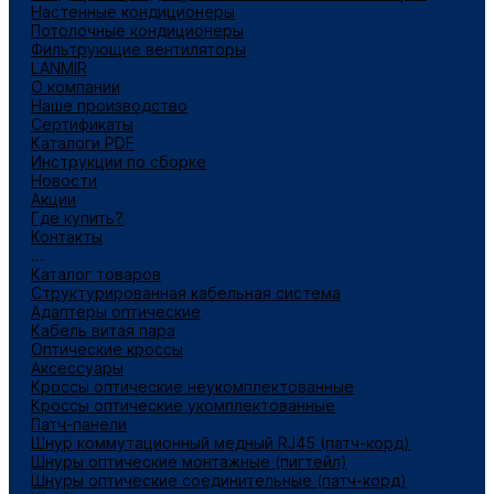
Настенные кондиционеры
Потолочные кондиционеры
Фильтрующие вентиляторы
LANMIR
О компании
Наше производство
Сертификаты
Каталоги PDF
Инструкции по сборке
Новости
Акции
Где купить?
Контакты
...
Каталог товаров
Структурированная кабельная система
Адаптеры оптические
Кабель витая пара
Оптические кроссы
Аксессуары
Кроссы оптические неукомплектованные
Кроссы оптические укомплектованные
Патч-панели
Шнур коммутационный медный RJ45 (патч-корд)
Шнуры оптические монтажные (пигтейл)
Шнуры оптические соединительные (патч-корд)