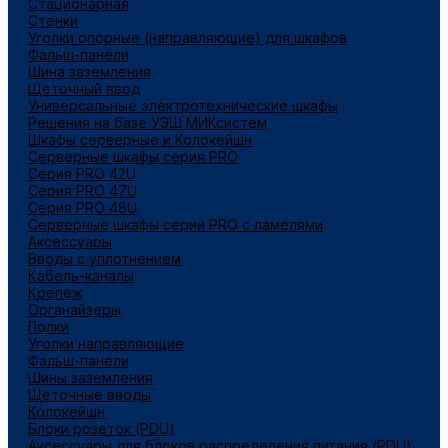
Стационарная
Стенки
Уголки опорные (направляющие) для шкафов
Фальш-панели
Шина заземления
Щеточный ввод
Универсальные электротехнические шкафы
Решения на базе УЭШ МИКсистем
Шкафы серверные и Колокейшн
Серверные шкафы серия PRO
Серия PRO 42U
Серия PRO 47U
Серия PRO 48U
Серверные шкафы серии PRO с ламелями
Аксессуары
Вводы с уплотнением
Кабель-каналы
Крепеж
Органайзеры
Полки
Уголки направляющие
Фальш-панели
Шины заземления
Щеточные вводы
Колокейшн
Блоки розеток (PDU)
Аксессуары для блоков распределения питания (PDU)