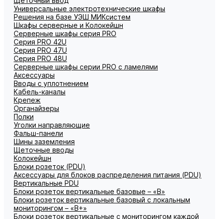
Щеточный ввод
Универсальные электротехнические шкафы
Решения на базе УЭШ МИКсистем
Шкафы серверные и Колокейшн
Серверные шкафы серия PRO
Серия PRO 42U
Серия PRO 47U
Серия PRO 48U
Серверные шкафы серии PRO с ламелями
Аксессуары
Вводы с уплотнением
Кабель-каналы
Крепеж
Органайзеры
Полки
Уголки направляющие
Фальш-панели
Шины заземления
Щеточные вводы
Колокейшн
Блоки розеток (PDU)
Аксессуары для блоков распределения питания (PDU)
Вертикальные PDU
Блоки розеток вертикальные базовые – «В»
Блоки розеток вертикальные базовый с локальным
мониторингом – «В+»
Блоки розеток вертикальные с мониторингом каждой