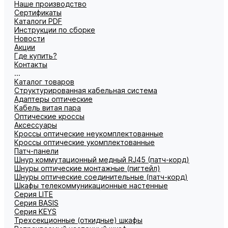
Наше производство
Сертификаты
Каталоги PDF
Инструкции по сборке
Новости
Акции
Где купить?
Контакты
...
Каталог товаров
Структурированная кабельная система
Адаптеры оптические
Кабель витая пара
Оптические кроссы
Аксессуары
Кроссы оптические неукомплектованные
Кроссы оптические укомплектованные
Патч-панели
Шнур коммутационный медный RJ45 (патч-корд)
Шнуры оптические монтажные (пигтейл)
Шнуры оптические соединительные (патч-корд)
Шкафы телекоммуникационные настенные
Cерия LITE
Cерия BASIS
Cерия KEYS
Трехсекционные (откидные) шкафы