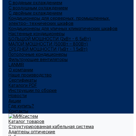
С водяным охлаждением
С воздушным охлаждением
С двойным охлаждением
Кондиционеры для серверных, промышленных,
электро- технических шкафов
Кондиционеры для уличных климатических шкафов
Настенные кондиционеры
БОЛЬШОЙ МОЩНОСТИ (2кВт - 6,5кВт)
МАЛОЙ МОЩНОСТИ (500Вт – 800Вт)
СРЕДНЕЙ МОЩНОСТИ (1кВт - 1,5кВт)
Потолочные кондиционеры
Фильтрующие вентиляторы
LANMIR
О компании
Наше производство
Сертификаты
Каталоги PDF
Инструкции по сборке
Новости
Акции
Где купить?
Контакты
Каталог товаров
Структурированная кабельная система
Адаптеры оптические