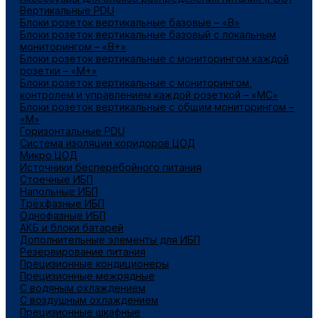
Вертикальные PDU
Блоки розеток вертикальные базовые – «В»
Блоки розеток вертикальные базовый с локальным
мониторингом – «В+»
Блоки розеток вертикальные с мониторингом каждой
розетки – «М+»
Блоки розеток вертикальные с мониторингом,
контролем и управлением каждой розеткой – «МС»
Блоки розеток вертикальные с общим мониторингом –
«М»
Горизонтальные PDU
Система изоляции коридоров ЦОД
Микро ЦОД
Источники бесперебойного питания
Стоечные ИБП
Напольные ИБП
Трёхфазные ИБП
Однофазные ИБП
АКБ и блоки батарей
Дополнительные элементы для ИБП
Резервирование питания
Прецизионные кондиционеры
Прецизионные межрядные
С водяным охлаждением
С воздушным охлаждением
Прецизионные шкафные