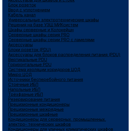
Блок розеток
Ввод с уплотнением
Кабель канал
Универсальные электротехнические шкафы
Решения на базе УЭШ МИКсистем
Шкафы серверные и Колокейшн
Серверные шкафы серия PRO
Серверные шкафы серии PRO с ламелями
Аксессуары
Блоки розеток (PDU)
Аксессуары для блоков распределения питания (PDU)
Вертикальные PDU
Горизонтальные PDU
Система изоляции коридоров ЦОД
Микро ЦОД
Источники бесперебойного питания
Стоечные ИБП
Напольные ИБП
Трёхфазные ИБП
Резервирование питания
Прецизионные кондиционеры
Прецизионные межрядные
Прецизионные шкафные
Кондиционеры для серверных, промышленных,
электро- технических шкафов
Кондиционеры для уличных климатических шкафов