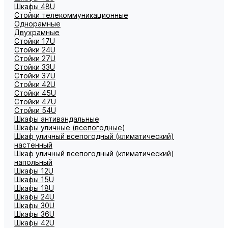
Шкафы 48U
Стойки телекоммуникационные
Однорамные
Двухрамные
Стойки 17U
Стойки 24U
Стойки 27U
Стойки 33U
Стойки 37U
Стойки 42U
Стойки 45U
Стойки 47U
Стойки 54U
Шкафы антивандальные
Шкафы уличные (всепогодные)
Шкаф уличный всепогодный (климатический)
настенный
Шкаф уличный всепогодный (климатический)
напольный
Шкафы 12U
Шкафы 15U
Шкафы 18U
Шкафы 24U
Шкафы 30U
Шкафы 36U
Шкафы 42U