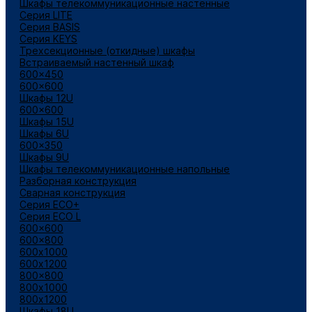
Шкафы телекоммуникационные настенные
Cерия LITE
Cерия BASIS
Cерия KEYS
Трехсекционные (откидные) шкафы
Встраиваемый настенный шкаф
600x450
600x600
Шкафы 12U
600x600
Шкафы 15U
Шкафы 6U
600x350
Шкафы 9U
Шкафы телекоммуникационные напольные
Разборная конструкция
Сварная конструкция
Серия ECO+
Серия ECO L
600x600
600x800
600х1000
600х1200
800x800
800х1000
800х1200
Шкафы 18U