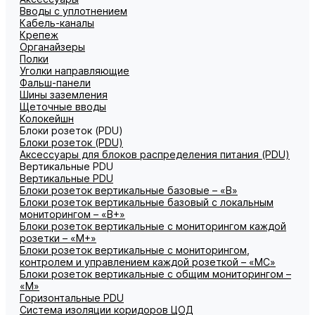
Вводы с уплотнением
Кабель-каналы
Крепеж
Органайзеры
Полки
Уголки направляющие
Фальш-панели
Шины заземления
Щеточные вводы
Колокейшн
Блоки розеток (PDU)
Блоки розеток (PDU)
Аксессуары для блоков распределения питания (PDU)
Вертикальные PDU
Вертикальные PDU
Блоки розеток вертикальные базовые – «В»
Блоки розеток вертикальные базовый с локальным
мониторингом – «В+»
Блоки розеток вертикальные с мониторингом каждой
розетки – «М+»
Блоки розеток вертикальные с мониторингом,
контролем и управлением каждой розеткой – «МС»
Блоки розеток вертикальные с общим мониторингом –
«М»
Горизонтальные PDU
Система изоляции коридоров ЦОД