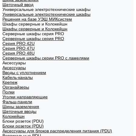
Щеточный ввод
Универсальные электротехнические шкафы
Универсальные электротехнические шкафы
Решения на базе УЭШ МИКсистем
Шкафы серверные и Колокейшн
Шкафы серверные и Колокейшн
Серверные шкафы серия PRO
Серверные шкафы серия PRO
Серия PRO 42U
Серия PRO 47U
Серия PRO 48U
Серверные шкафы серии PRO с ламелями
Аксессуары
Аксессуары
Вводы с уплотнением
Кабель-каналы
Крепеж
Органайзеры
Полки
Уголки направляющие
Фальш-панели
Шины заземления
Щеточные вводы
Колокейшн
Блоки розеток (PDU)
Блоки розеток (PDU)
Аксессуары для блоков распределения питания (PDU)
Вертикальные PDU