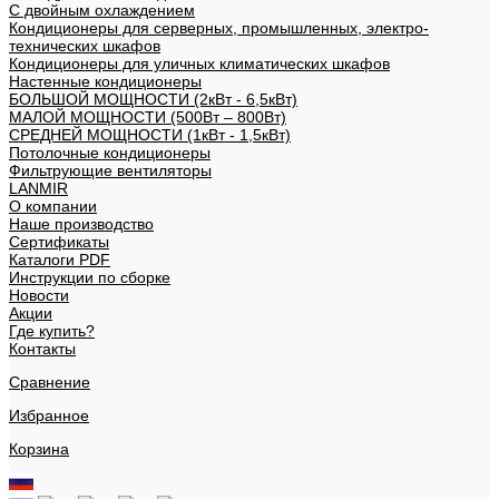
С двойным охлаждением
Кондиционеры для серверных, промышленных, электро-
технических шкафов
Кондиционеры для уличных климатических шкафов
Настенные кондиционеры
БОЛЬШОЙ МОЩНОСТИ (2кВт - 6,5кВт)
МАЛОЙ МОЩНОСТИ (500Вт – 800Вт)
СРЕДНЕЙ МОЩНОСТИ (1кВт - 1,5кВт)
Потолочные кондиционеры
Фильтрующие вентиляторы
LANMIR
О компании
Наше производство
Сертификаты
Каталоги PDF
Инструкции по сборке
Новости
Акции
Где купить?
Контакты
Сравнение
Избранное
Корзина