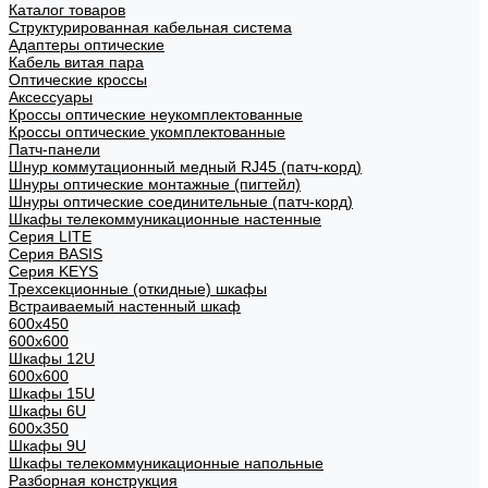
Каталог товаров
Структурированная кабельная система
Адаптеры оптические
Кабель витая пара
Оптические кроссы
Аксессуары
Кроссы оптические неукомплектованные
Кроссы оптические укомплектованные
Патч-панели
Шнур коммутационный медный RJ45 (патч-корд)
Шнуры оптические монтажные (пигтейл)
Шнуры оптические соединительные (патч-корд)
Шкафы телекоммуникационные настенные
Cерия LITE
Cерия BASIS
Cерия KEYS
Трехсекционные (откидные) шкафы
Встраиваемый настенный шкаф
600x450
600x600
Шкафы 12U
600x600
Шкафы 15U
Шкафы 6U
600x350
Шкафы 9U
Шкафы телекоммуникационные напольные
Разборная конструкция