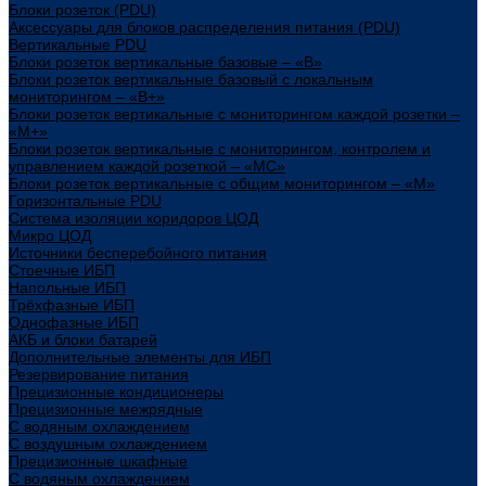
Блоки розеток (PDU)
Аксессуары для блоков распределения питания (PDU)
Вертикальные PDU
Блоки розеток вертикальные базовые – «В»
Блоки розеток вертикальные базовый с локальным
мониторингом – «В+»
Блоки розеток вертикальные с мониторингом каждой розетки –
«М+»
Блоки розеток вертикальные с мониторингом, контролем и
управлением каждой розеткой – «МС»
Блоки розеток вертикальные с общим мониторингом – «М»
Горизонтальные PDU
Система изоляции коридоров ЦОД
Микро ЦОД
Источники бесперебойного питания
Стоечные ИБП
Напольные ИБП
Трёхфазные ИБП
Однофазные ИБП
АКБ и блоки батарей
Дополнительные элементы для ИБП
Резервирование питания
Прецизионные кондиционеры
Прецизионные межрядные
С водяным охлаждением
С воздушным охлаждением
Прецизионные шкафные
С водяным охлаждением