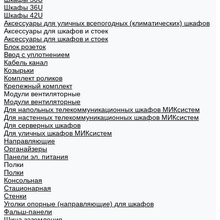
Шкафы 36U
Шкафы 42U
Аксессуары для уличных всепогодных (климатических) шкафов
Аксессуары для шкафов и стоек
Аксессуары для шкафов и стоек
Блок розеток
Ввод с уплотнением
Кабель канал
Козырьки
Комплект роликов
Крепежный комплект
Модули вентиляторные
Модули вентиляторные
Для напольных телекоммуникационных шкафов МИКсистем
Для настенных телекоммуникационных шкафов МИКсистем
Для серверных шкафов
Для уличных шкафов МИКсистем
Направляющие
Органайзеры
Панели эл. питания
Полки
Полки
Консольная
Стационарная
Стенки
Уголки опорные (направляющие) для шкафов
Фальш-панели
Шина заземления