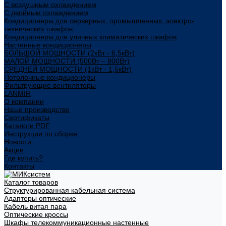
С воздушным охлаждением
С двойным охлаждением
Кондиционеры для серверных, промышленных, электро-
технических шкафов
Кондиционеры для уличных климатических шкафов
Настенные кондиционеры
БОЛЬШОЙ МОЩНОСТИ (2кВт - 6,5кВт)
МАЛОЙ МОЩНОСТИ (500Вт – 800Вт)
СРЕДНЕЙ МОЩНОСТИ (1кВт - 1,5кВт)
Потолочные кондиционеры
Фильтрующие вентиляторы
LANMIR
О компании
Наше производство
Сертификаты
Каталоги PDF
Инструкции по сборке
Новости
Акции
Где купить?
Контакты
Каталог товаров
Структурированная кабельная система
Адаптеры оптические
Кабель витая пара
Оптические кроссы
Шкафы телекоммуникационные настенные