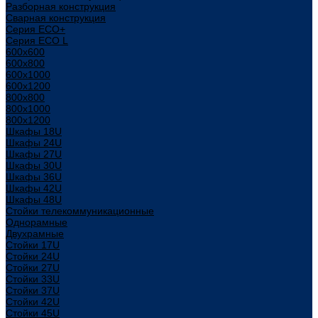
Разборная конструкция
Сварная конструкция
Серия ECO+
Серия ECO L
600x600
600x800
600х1000
600х1200
800x800
800х1000
800х1200
Шкафы 18U
Шкафы 24U
Шкафы 27U
Шкафы 30U
Шкафы 36U
Шкафы 42U
Шкафы 48U
Стойки телекоммуникационные
Однорамные
Двухрамные
Стойки 17U
Стойки 24U
Стойки 27U
Стойки 33U
Стойки 37U
Стойки 42U
Стойки 45U