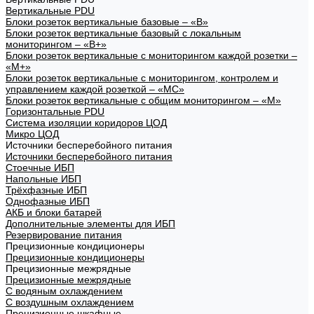
Вертикальные PDU
Блоки розеток вертикальные базовые – «В»
Блоки розеток вертикальные базовый с локальным
мониторингом – «В+»
Блоки розеток вертикальные с мониторингом каждой розетки –
«М+»
Блоки розеток вертикальные с мониторингом, контролем и
управлением каждой розеткой – «МС»
Блоки розеток вертикальные с общим мониторингом – «М»
Горизонтальные PDU
Система изоляции коридоров ЦОД
Микро ЦОД
Источники бесперебойного питания
Источники бесперебойного питания
Стоечные ИБП
Напольные ИБП
Трёхфазные ИБП
Однофазные ИБП
АКБ и блоки батарей
Дополнительные элементы для ИБП
Резервирование питания
Прецизионные кондиционеры
Прецизионные кондиционеры
Прецизионные межрядные
Прецизионные межрядные
С водяным охлаждением
С воздушным охлаждением
Прецизионные шкафные