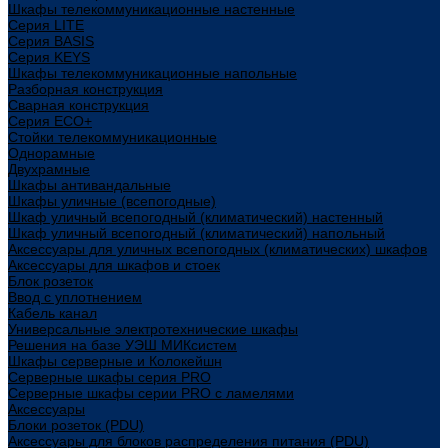
Шкафы телекоммуникационные настенные
Cерия LITE
Cерия BASIS
Cерия KEYS
Шкафы телекоммуникационные напольные
Разборная конструкция
Сварная конструкция
Серия ECO+
Стойки телекоммуникационные
Однорамные
Двухрамные
Шкафы антивандальные
Шкафы уличные (всепогодные)
Шкаф уличный всепогодный (климатический) настенный
Шкаф уличный всепогодный (климатический) напольный
Аксессуары для уличных всепогодных (климатических) шкафов
Аксессуары для шкафов и стоек
Блок розеток
Ввод с уплотнением
Кабель канал
Универсальные электротехнические шкафы
Решения на базе УЭШ МИКсистем
Шкафы серверные и Колокейшн
Серверные шкафы серия PRO
Серверные шкафы серии PRO с ламелями
Аксессуары
Блоки розеток (PDU)
Аксессуары для блоков распределения питания (PDU)