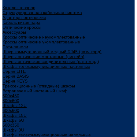
...
Каталог товаров
Структурированная кабельная система
Адаптеры оптические
Кабель витая пара
Оптические кроссы
Аксессуары
Кроссы оптические неукомплектованные
Кроссы оптические укомплектованные
Патч-панели
Шнур коммутационный медный RJ45 (патч-корд)
Шнуры оптические монтажные (пигтейл)
Шнуры оптические соединительные (патч-корд)
Шкафы телекоммуникационные настенные
Cерия LITE
Cерия BASIS
Cерия KEYS
Трехсекционные (откидные) шкафы
Встраиваемый настенный шкаф
600x450
600x600
Шкафы 12U
600x600
Шкафы 15U
Шкафы 6U
600x350
Шкафы 9U
Шкафы телекоммуникационные напольные