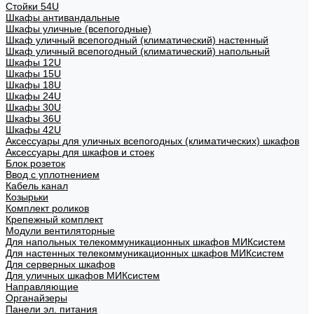
Стойки 54U
Шкафы антивандальные
Шкафы уличные (всепогодные)
Шкаф уличный всепогодный (климатический) настенный
Шкаф уличный всепогодный (климатический) напольный
Шкафы 12U
Шкафы 15U
Шкафы 18U
Шкафы 24U
Шкафы 30U
Шкафы 36U
Шкафы 42U
Аксессуары для уличных всепогодных (климатических) шкафов
Аксессуары для шкафов и стоек
Блок розеток
Ввод с уплотнением
Кабель канал
Козырьки
Комплект роликов
Крепежный комплект
Модули вентиляторные
Для напольных телекоммуникационных шкафов МИКсистем
Для настенных телекоммуникационных шкафов МИКсистем
Для серверных шкафов
Для уличных шкафов МИКсистем
Направляющие
Органайзеры
Панели эл. питания