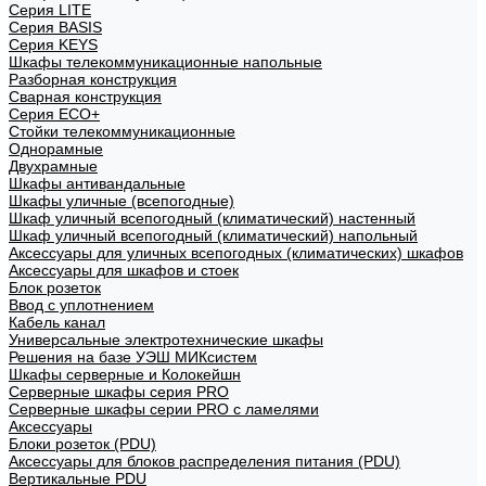
Cерия LITE
Cерия BASIS
Cерия KEYS
Шкафы телекоммуникационные напольные
Разборная конструкция
Сварная конструкция
Серия ECO+
Стойки телекоммуникационные
Однорамные
Двухрамные
Шкафы антивандальные
Шкафы уличные (всепогодные)
Шкаф уличный всепогодный (климатический) настенный
Шкаф уличный всепогодный (климатический) напольный
Аксессуары для уличных всепогодных (климатических) шкафов
Аксессуары для шкафов и стоек
Блок розеток
Ввод с уплотнением
Кабель канал
Универсальные электротехнические шкафы
Решения на базе УЭШ МИКсистем
Шкафы серверные и Колокейшн
Серверные шкафы серия PRO
Серверные шкафы серии PRO с ламелями
Аксессуары
Блоки розеток (PDU)
Аксессуары для блоков распределения питания (PDU)
Вертикальные PDU