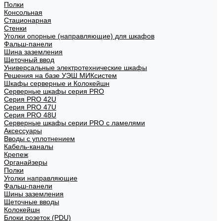
Полки
Консольная
Стационарная
Стенки
Уголки опорные (направляющие) для шкафов
Фальш-панели
Шина заземления
Щеточный ввод
Универсальные электротехнические шкафы
Решения на базе УЭШ МИКсистем
Шкафы серверные и Колокейшн
Серверные шкафы серия PRO
Серия PRO 42U
Серия PRO 47U
Серия PRO 48U
Серверные шкафы серии PRO с ламелями
Аксессуары
Вводы с уплотнением
Кабель-каналы
Крепеж
Органайзеры
Полки
Уголки направляющие
Фальш-панели
Шины заземления
Щеточные вводы
Колокейшн
Блоки розеток (PDU)