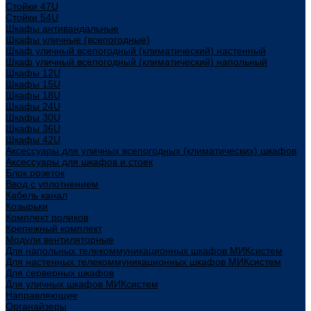
Стойки 47U
Стойки 54U
Шкафы антивандальные
Шкафы уличные (всепогодные)
Шкаф уличный всепогодный (климатический) настенный
Шкаф уличный всепогодный (климатический) напольный
Шкафы 12U
Шкафы 15U
Шкафы 18U
Шкафы 24U
Шкафы 30U
Шкафы 36U
Шкафы 42U
Аксессуары для уличных всепогодных (климатических) шкафов
Аксессуары для шкафов и стоек
Блок розеток
Ввод с уплотнением
Кабель канал
Козырьки
Комплект роликов
Крепежный комплект
Модули вентиляторные
Для напольных телекоммуникационных шкафов МИКсистем
Для настенных телекоммуникационных шкафов МИКсистем
Для серверных шкафов
Для уличных шкафов МИКсистем
Направляющие
Органайзеры