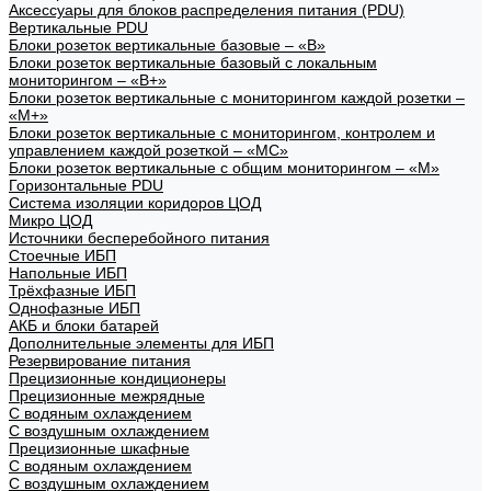
Аксессуары для блоков распределения питания (PDU)
Вертикальные PDU
Блоки розеток вертикальные базовые – «В»
Блоки розеток вертикальные базовый с локальным
мониторингом – «В+»
Блоки розеток вертикальные с мониторингом каждой розетки –
«М+»
Блоки розеток вертикальные с мониторингом, контролем и
управлением каждой розеткой – «МС»
Блоки розеток вертикальные с общим мониторингом – «М»
Горизонтальные PDU
Система изоляции коридоров ЦОД
Микро ЦОД
Источники бесперебойного питания
Стоечные ИБП
Напольные ИБП
Трёхфазные ИБП
Однофазные ИБП
АКБ и блоки батарей
Дополнительные элементы для ИБП
Резервирование питания
Прецизионные кондиционеры
Прецизионные межрядные
С водяным охлаждением
С воздушным охлаждением
Прецизионные шкафные
С водяным охлаждением
С воздушным охлаждением