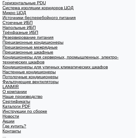
Горизонтальные PDU
Система изоляции коридоров ЦОД
Микро ЦОД
Источники бесперебойного питания
Стоечные ИБП
Напольные ИБП
Трёхфазные ИБП
Резервирование питания
Прецизионные кондиционеры
Прецизионные межрядные
Прецизионные шкафные
Кондиционеры для серверных, промышленных, электро-
технических шкафов
Кондиционеры для уличных климатических шкафов
Настенные кондиционеры
Потолочные кондиционеры
Фильтрующие вентиляторы
LANMIR
О компании
Наше производство
Сертификаты
Каталоги PDF
Инструкции по сборке
Новости
Акции
Где купить?
Контакты
...