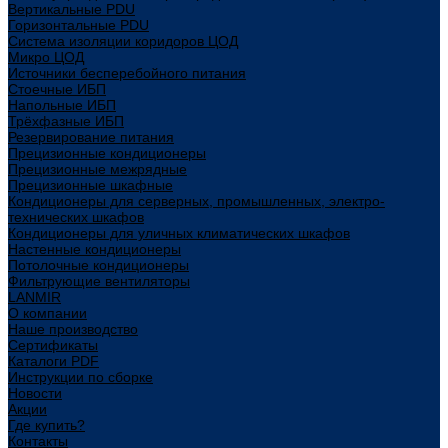
Вертикальные PDU
Горизонтальные PDU
Система изоляции коридоров ЦОД
Микро ЦОД
Источники бесперебойного питания
Стоечные ИБП
Напольные ИБП
Трёхфазные ИБП
Резервирование питания
Прецизионные кондиционеры
Прецизионные межрядные
Прецизионные шкафные
Кондиционеры для серверных, промышленных, электро-
технических шкафов
Кондиционеры для уличных климатических шкафов
Настенные кондиционеры
Потолочные кондиционеры
Фильтрующие вентиляторы
LANMIR
О компании
Наше производство
Сертификаты
Каталоги PDF
Инструкции по сборке
Новости
Акции
Где купить?
Контакты