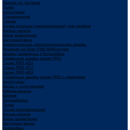
Панели эл. питания
Полки
Консольная
Стационарная
Стенки
Уголки опорные (направляющие) для шкафов
Фальш-панели
Шина заземления
Щеточный ввод
Универсальные электротехнические шкафы
Решения на базе УЭШ МИКсистем
Шкафы серверные и Колокейшн
Серверные шкафы серия PRO
Серия PRO 42U
Серия PRO 47U
Серия PRO 48U
Серверные шкафы серии PRO с ламелями
Аксессуары
Вводы с уплотнением
Кабель-каналы
Крепеж
Органайзеры
Полки
Уголки направляющие
Фальш-панели
Шины заземления
Щеточные вводы
Колокейшн