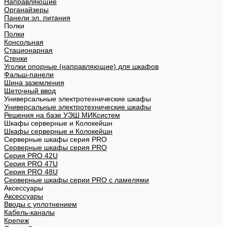
Направляющие
Органайзеры
Панели эл. питания
Полки
Полки
Консольная
Стационарная
Стенки
Уголки опорные (направляющие) для шкафов
Фальш-панели
Шина заземления
Щеточный ввод
Универсальные электротехнические шкафы
Универсальные электротехнические шкафы
Решения на базе УЭШ МИКсистем
Шкафы серверные и Колокейшн
Шкафы серверные и Колокейшн
Серверные шкафы серия PRO
Серверные шкафы серия PRO
Серия PRO 42U
Серия PRO 47U
Серия PRO 48U
Серверные шкафы серии PRO с ламелями
Аксессуары
Аксессуары
Вводы с уплотнением
Кабель-каналы
Крепеж