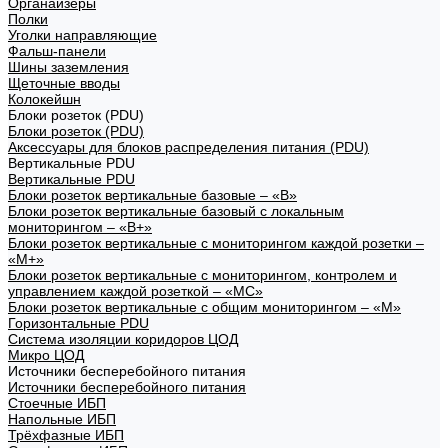
Органайзеры
Полки
Уголки направляющие
Фальш-панели
Шины заземления
Щеточные вводы
Колокейшн
Блоки розеток (PDU)
Блоки розеток (PDU)
Аксессуары для блоков распределения питания (PDU)
Вертикальные PDU
Вертикальные PDU
Блоки розеток вертикальные базовые – «В»
Блоки розеток вертикальные базовый с локальным
мониторингом – «В+»
Блоки розеток вертикальные с мониторингом каждой розетки –
«М+»
Блоки розеток вертикальные с мониторингом, контролем и
управлением каждой розеткой – «МС»
Блоки розеток вертикальные с общим мониторингом – «М»
Горизонтальные PDU
Система изоляции коридоров ЦОД
Микро ЦОД
Источники бесперебойного питания
Источники бесперебойного питания
Стоечные ИБП
Напольные ИБП
Трёхфазные ИБП