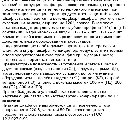
условий конструкция шкафа цельносварная рамная, внутреннее
покрытие элементов из теплоизоляционного материала, при
комплектации кондиционером предусмотрен защитный кожух.
Шкаф устанавливается на цоколь. Двери шкафа с трехточечным
сувальдным замком, открывание 120°, правое. В комплект
поставки входят регулируемые по глубине профили 19" (4 шт.). В
основании шкафа кабельные вводы: PG29 – 7 шт.; PG16 – 4 шт.
Климатический шкаф имеет широкие возможности применения
дополнительного оборудования и аксессуаров,
поддерживающих необходимые параметры температуры и
влажности внутри шкафы: кондиционер; модуль вентиляторный
с терморегулятором и фильтром; фильтр на дверь шкафа;
нагреватели; термостат; гигростат и пр.
Предусмотрена возможность изготовления и заказа шкафа с
двумя стенками (сэндвич-панель) (С2), с двумя дверьми (Д2),
укомплектованного в заводских условиях дополнительным
оборудованием: нагрев/охлаждение (К1); нагрев (К2); нагрев/
кондиционер (К3), а также с цоколем высотой 100 мм (П1), 200
мм (П2), 300 мм (П3).
При необходимости уличный шкаф изготавливается из
нержавеющей стали или нестандартной конфигурации по ТЗ
заказчика.
Питание шкафа от электрической сети переменного тока
напряжением 220 В, частотой 50 Гц. I класс защиты от
поражения электрическим током в соответствии ГОСТ
12.2.027.0-96.