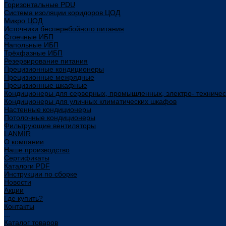
Горизонтальные PDU
Система изоляции коридоров ЦОД
Микро ЦОД
Источники бесперебойного питания
Стоечные ИБП
Напольные ИБП
Трёхфазные ИБП
Резервирование питания
Прецизионные кондиционеры
Прецизионные межрядные
Прецизионные шкафные
Кондиционеры для серверных, промышленных, электро- техниче
Кондиционеры для уличных климатических шкафов
Настенные кондиционеры
Потолочные кондиционеры
Фильтрующие вентиляторы
LANMIR
О компании
Наше производство
Сертификаты
Каталоги PDF
Инструкции по сборке
Новости
Акции
Где купить?
Контакты
...
Каталог товаров