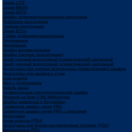
Cерия LITE
Cерия BASIS
Cерия KEYS
Шкафы телекоммуникационные напольные
Разборная конструкция
Сварная конструкция
Серия ECO+
Стойки телекоммуникационные
Однорамные
Двухрамные
Шкафы антивандальные
Шкафы уличные (всепогодные)
Шкаф уличный всепогодный (климатический) настенный
Шкаф уличный всепогодный (климатический) напольный
Аксессуары для уличных всепогодных (климатических) шкафов
Аксессуары для шкафов и стоек
Блок розеток
Ввод с уплотнением
Кабель канал
Универсальные электротехнические шкафы
Решения на базе УЭШ МИКсистем
Шкафы серверные и Колокейшн
Серверные шкафы серия PRO
Серверные шкафы серии PRO с ламелями
Аксессуары
Блоки розеток (PDU)
Аксессуары для блоков распределения питания (PDU)
Вертикальные PDU