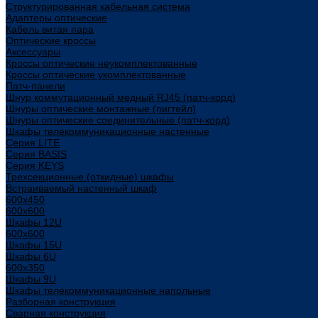
Структурированная кабельная система
Адаптеры оптические
Кабель витая пара
Оптические кроссы
Аксессуары
Кроссы оптические неукомплектованные
Кроссы оптические укомплектованные
Патч-панели
Шнур коммутационный медный RJ45 (патч-корд)
Шнуры оптические монтажные (пигтейл)
Шнуры оптические соединительные (патч-корд)
Шкафы телекоммуникационные настенные
Cерия LITE
Cерия BASIS
Cерия KEYS
Трехсекционные (откидные) шкафы
Встраиваемый настенный шкаф
600x450
600x600
Шкафы 12U
600x600
Шкафы 15U
Шкафы 6U
600x350
Шкафы 9U
Шкафы телекоммуникационные напольные
Разборная конструкция
Сварная конструкция