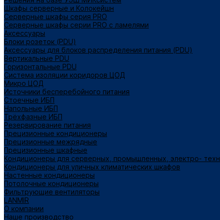
Шкафы серверные и Колокейшн
Серверные шкафы серия PRO
Серверные шкафы серии PRO с ламелями
Аксессуары
Блоки розеток (PDU)
Аксессуары для блоков распределения питания (PDU)
Вертикальные PDU
Горизонтальные PDU
Система изоляции коридоров ЦОД
Микро ЦОД
Источники бесперебойного питания
Стоечные ИБП
Напольные ИБП
Трёхфазные ИБП
Резервирование питания
Прецизионные кондиционеры
Прецизионные межрядные
Прецизионные шкафные
Кондиционеры для серверных, промышленных, электро- тех
Кондиционеры для уличных климатических шкафов
Настенные кондиционеры
Потолочные кондиционеры
Фильтрующие вентиляторы
LANMIR
О компании
Наше производство