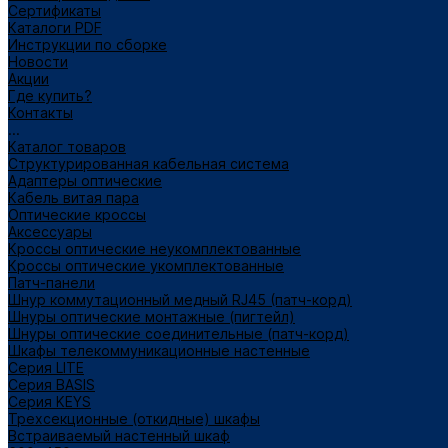
Сертификаты
Каталоги PDF
Инструкции по сборке
Новости
Акции
Где купить?
Контакты
...
Каталог товаров
Структурированная кабельная система
Адаптеры оптические
Кабель витая пара
Оптические кроссы
Аксессуары
Кроссы оптические неукомплектованные
Кроссы оптические укомплектованные
Патч-панели
Шнур коммутационный медный RJ45 (патч-корд)
Шнуры оптические монтажные (пигтейл)
Шнуры оптические соединительные (патч-корд)
Шкафы телекоммуникационные настенные
Cерия LITE
Cерия BASIS
Cерия KEYS
Трехсекционные (откидные) шкафы
Встраиваемый настенный шкаф