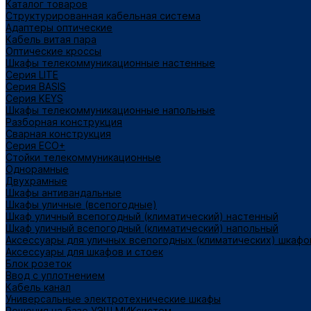
Каталог товаров
Структурированная кабельная система
Адаптеры оптические
Кабель витая пара
Оптические кроссы
Шкафы телекоммуникационные настенные
Cерия LITE
Cерия BASIS
Cерия KEYS
Шкафы телекоммуникационные напольные
Разборная конструкция
Сварная конструкция
Серия ECO+
Стойки телекоммуникационные
Однорамные
Двухрамные
Шкафы антивандальные
Шкафы уличные (всепогодные)
Шкаф уличный всепогодный (климатический) настенный
Шкаф уличный всепогодный (климатический) напольный
Аксессуары для уличных всепогодных (климатических) шкафо
Аксессуары для шкафов и стоек
Блок розеток
Ввод с уплотнением
Кабель канал
Универсальные электротехнические шкафы
Решения на базе УЭШ МИКсистем