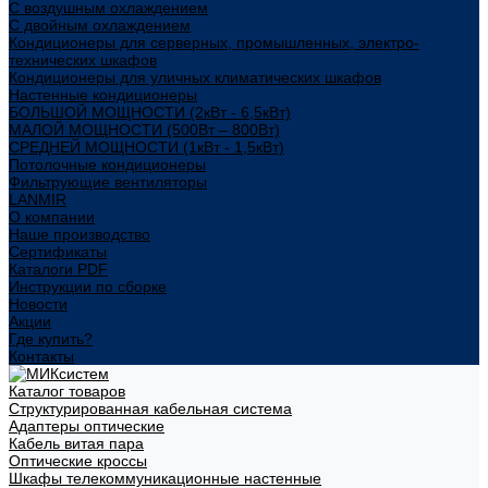
С воздушным охлаждением
С двойным охлаждением
Кондиционеры для серверных, промышленных, электро-
технических шкафов
Кондиционеры для уличных климатических шкафов
Настенные кондиционеры
БОЛЬШОЙ МОЩНОСТИ (2кВт - 6,5кВт)
МАЛОЙ МОЩНОСТИ (500Вт – 800Вт)
СРЕДНЕЙ МОЩНОСТИ (1кВт - 1,5кВт)
Потолочные кондиционеры
Фильтрующие вентиляторы
LANMIR
О компании
Наше производство
Сертификаты
Каталоги PDF
Инструкции по сборке
Новости
Акции
Где купить?
Контакты
Каталог товаров
Структурированная кабельная система
Адаптеры оптические
Кабель витая пара
Оптические кроссы
Шкафы телекоммуникационные настенные