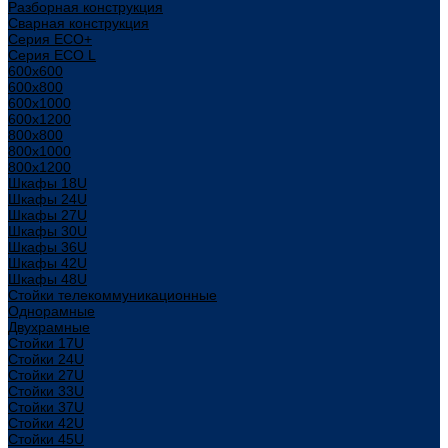
Разборная конструкция
Сварная конструкция
Серия ECO+
Серия ECO L
600x600
600x800
600х1000
600х1200
800x800
800х1000
800х1200
Шкафы 18U
Шкафы 24U
Шкафы 27U
Шкафы 30U
Шкафы 36U
Шкафы 42U
Шкафы 48U
Стойки телекоммуникационные
Однорамные
Двухрамные
Стойки 17U
Стойки 24U
Стойки 27U
Стойки 33U
Стойки 37U
Стойки 42U
Стойки 45U