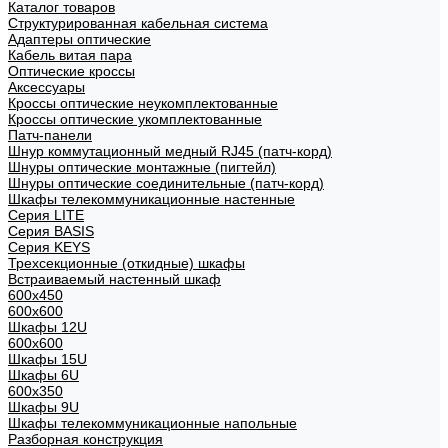
Каталог товаров
Структурированная кабельная система
Адаптеры оптические
Кабель витая пара
Оптические кроссы
Аксессуары
Кроссы оптические неукомплектованные
Кроссы оптические укомплектованные
Патч-панели
Шнур коммутационный медный RJ45 (патч-корд)
Шнуры оптические монтажные (пигтейл)
Шнуры оптические соединительные (патч-корд)
Шкафы телекоммуникационные настенные
Cерия LITE
Cерия BASIS
Cерия KEYS
Трехсекционные (откидные) шкафы
Встраиваемый настенный шкаф
600x450
600x600
Шкафы 12U
600x600
Шкафы 15U
Шкафы 6U
600x350
Шкафы 9U
Шкафы телекоммуникационные напольные
Разборная конструкция