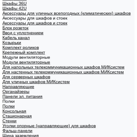
Шкафы 36U
Шкафы 42U
Аксессуары для уличных всепогодных (климатических) шкафов
Аксессуары для шкафов и стоек
Аксессуары для шкафов и стоек
Блок розеток
Ввод с уплотнением
Кабель канал
Козырьки
Комплект роликов
Крепежный комплект
Модули вентиляторные
Модули вентиляторные
Для напольных телекоммуникационных шкафов МИКсистем
Для настенных телекоммуникационных шкафов МИКсистем
Для серверных шкафов
Для уличных шкафов МИКсистем
Направляющие
Органайзеры
Панели эл. питания
Полки
Полки
Консольная
Стационарная
Стенки
Уголки опорные (направляющие) для шкафов
Фальш-панели
Шина заземления