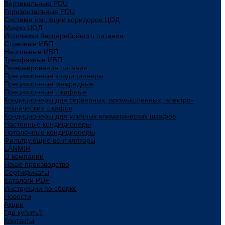
Вертикальные PDU
Горизонтальные PDU
Система изоляции коридоров ЦОД
Микро ЦОД
Источники бесперебойного питания
Стоечные ИБП
Напольные ИБП
Трёхфазные ИБП
Резервирование питания
Прецизионные кондиционеры
Прецизионные межрядные
Прецизионные шкафные
Кондиционеры для серверных, промышленных, электро-
технических шкафов
Кондиционеры для уличных климатических шкафов
Настенные кондиционеры
Потолочные кондиционеры
Фильтрующие вентиляторы
LANMIR
О компании
Наше производство
Сертификаты
Каталоги PDF
Инструкции по сборке
Новости
Акции
Где купить?
Контакты