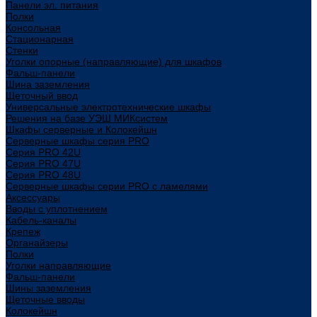
Панели эл. питания
Полки
Консольная
Стационарная
Стенки
Уголки опорные (направляющие) для шкафов
Фальш-панели
Шина заземления
Щеточный ввод
Универсальные электротехнические шкафы
Решения на базе УЭШ МИКсистем
Шкафы серверные и Колокейшн
Серверные шкафы серия PRO
Серия PRO 42U
Серия PRO 47U
Серия PRO 48U
Серверные шкафы серии PRO с ламелями
Аксессуары
Вводы с уплотнением
Кабель-каналы
Крепеж
Органайзеры
Полки
Уголки направляющие
Фальш-панели
Шины заземления
Щеточные вводы
Колокейшн