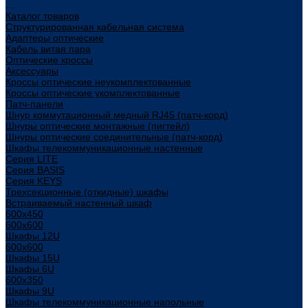
...
Каталог товаров
Структурированная кабельная система
Адаптеры оптические
Кабель витая пара
Оптические кроссы
Аксессуары
Кроссы оптические неукомплектованные
Кроссы оптические укомплектованные
Патч-панели
Шнур коммутационный медный RJ45 (патч-корд)
Шнуры оптические монтажные (пигтейл)
Шнуры оптические соединительные (патч-корд)
Шкафы телекоммуникационные настенные
Cерия LITE
Cерия BASIS
Cерия KEYS
Трехсекционные (откидные) шкафы
Встраиваемый настенный шкаф
600x450
600x600
Шкафы 12U
600x600
Шкафы 15U
Шкафы 6U
600x350
Шкафы 9U
Шкафы телекоммуникационные напольные