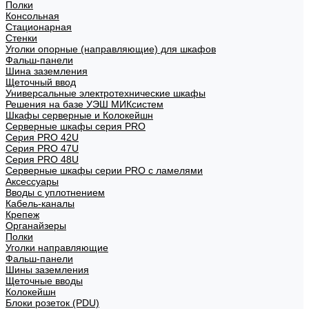
Полки
Консольная
Стационарная
Стенки
Уголки опорные (направляющие) для шкафов
Фальш-панели
Шина заземления
Щеточный ввод
Универсальные электротехнические шкафы
Решения на базе УЭШ МИКсистем
Шкафы серверные и Колокейшн
Серверные шкафы серия PRO
Серия PRO 42U
Серия PRO 47U
Серия PRO 48U
Серверные шкафы серии PRO с ламелями
Аксессуары
Вводы с уплотнением
Кабель-каналы
Крепеж
Органайзеры
Полки
Уголки направляющие
Фальш-панели
Шины заземления
Щеточные вводы
Колокейшн
Блоки розеток (PDU)