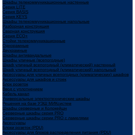
Шкафы телекоммуникационные настенные
Cерия LITE
Cерия BASIS
Cерия KEYS
Шкафы телекоммуникационные напольные
Разборная конструкция
Сварная конструкция
Серия ECO+
Стойки телекоммуникационные
Однорамные
Двухрамные
Шкафы антивандальные
Шкафы уличные (всепогодные)
Шкаф уличный всепогодный (климатический) настенный
Шкаф уличный всепогодный (климатический) напольный
Аксессуары для уличных всепогодных (климатических) шкафов
Аксессуары для шкафов и стоек
Блок розеток
Ввод с уплотнением
Кабель канал
Универсальные электротехнические шкафы
Решения на базе УЭШ МИКсистем
Шкафы серверные и Колокейшн
Серверные шкафы серия PRO
Серверные шкафы серии PRO с ламелями
Аксессуары
Блоки розеток (PDU)
Аксессуары для блоков распределения питания (PDU)