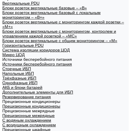
Вертикальные PDU
Блоки розеток вертикальные базовые – «В»
Блоки розеток вертикальные базовый с локальным
мониторингом – «В+»
Блоки розеток вертикальные с мониторингом каждой розетки –
«М+»
Блоки розеток вертикальные с мониторингом, контролем и
управлением каждой розеткой – «МС»
Блоки розеток вертикальные с общим мониторингом – «М»
Горизонтальные PDU
Система изоляции коридоров ЦОД
Микро ЦОД
Источники бесперебойного питания
Источники бесперебойного питания
Стоечные ИБП
Напольные ИБП
Трёхфазные ИБП
Однофазные ИБП
АКБ и блоки батарей
Дополнительные элементы для ИБП
Резервирование питания
Прецизионные кондиционеры
Прецизионные кондиционеры
Прецизионные межрядные
Прецизионные межрядные
С водяным охлаждением
С воздушным охлаждением
Прецизионные шкафные