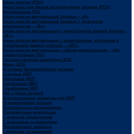
Блоки розеток (PDU)
Аксессуары для блоков распределения питания (PDU)
Вертикальные PDU
Блоки розеток вертикальные базовые – «В»
Блоки розеток вертикальные базовый с локальным
мониторингом – «В+»
Блоки розеток вертикальные с мониторингом каждой розетки –
«М+»
Блоки розеток вертикальные с мониторингом, контролем и
управлением каждой розеткой – «МС»
Блоки розеток вертикальные с общим мониторингом – «М»
Горизонтальные PDU
Система изоляции коридоров ЦОД
Микро ЦОД
Источники бесперебойного питания
Стоечные ИБП
Напольные ИБП
Трёхфазные ИБП
Однофазные ИБП
АКБ и блоки батарей
Дополнительные элементы для ИБП
Резервирование питания
Прецизионные кондиционеры
Прецизионные межрядные
С водяным охлаждением
С воздушным охлаждением
Прецизионные шкафные
С водяным охлаждением