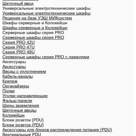
Щеточный ввод
Универсальные электротехнические шкафы
Универсальные электротехнические шкафы
Решения на базе УЭШ МИКсистем
Шкафы серверные и Колокейшн
Шкафы серверные и Колокейшн
Серверные шкафы серия PRO
Серверные шкафы серия PRO
Серия PRO 42U
Серия PRO 47U
Серия PRO 48U
Серверные шкафы серии PRO с ламелями
Аксессуары
Аксессуары
Вводы с уплотнением
Кабель-каналы
Крепеж
Органайзеры
Полки
Уголки направляющие
Фальш-панели
Шины заземления
Щеточные вводы
Колокейшн
Блоки розеток (PDU)
Блоки розеток (PDU)
Аксессуары для блоков распределения питания (PDU)
Вертикальные PDU