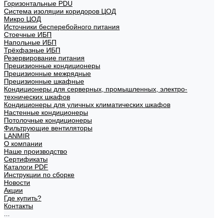
Горизонтальные PDU
Система изоляции коридоров ЦОД
Микро ЦОД
Источники бесперебойного питания
Стоечные ИБП
Напольные ИБП
Трёхфазные ИБП
Резервирование питания
Прецизионные кондиционеры
Прецизионные межрядные
Прецизионные шкафные
Кондиционеры для серверных, промышленных, электро-
технических шкафов
Кондиционеры для уличных климатических шкафов
Настенные кондиционеры
Потолочные кондиционеры
Фильтрующие вентиляторы
LANMIR
О компании
Наше производство
Сертификаты
Каталоги PDF
Инструкции по сборке
Новости
Акции
Где купить?
Контакты
...