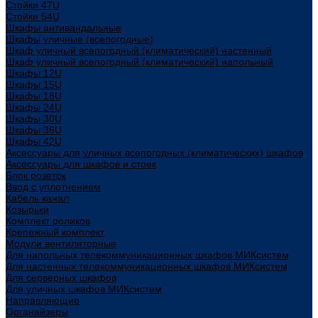
Стойки 47U
Стойки 54U
Шкафы антивандальные
Шкафы уличные (всепогодные)
Шкаф уличный всепогодный (климатический) настенный
Шкаф уличный всепогодный (климатический) напольный
Шкафы 12U
Шкафы 15U
Шкафы 18U
Шкафы 24U
Шкафы 30U
Шкафы 36U
Шкафы 42U
Аксессуары для уличных всепогодных (климатических) шкафов
Аксессуары для шкафов и стоек
Блок розеток
Ввод с уплотнением
Кабель канал
Козырьки
Комплект роликов
Крепежный комплект
Модули вентиляторные
Для напольных телекоммуникационных шкафов МИКсистем
Для настенных телекоммуникационных шкафов МИКсистем
Для серверных шкафов
Для уличных шкафов МИКсистем
Направляющие
Органайзеры