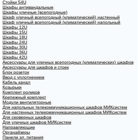
Стойки 54U
Шкафы антивандальные
Шкафы уличные (всепогодные)
Шкаф уличный всепогодный (климатический) настенный
Шкаф уличный всепогодный (климатический) напольный
Шкафы 12U
Шкафы 15U
Шкафы 18U
Шкафы 24U
Шкафы 30U
Шкафы 36U
Шкафы 42U
Аксессуары для уличных всепогодных (климатических) шкафов
Аксессуары для шкафов и стоек
Блок розеток
Ввод с уплотнением
Кабель канал
Козырьки
Комплект роликов
Крепежный комплект
Модули вентиляторные
Для напольных телекоммуникационных шкафов МИКсистем
Для настенных телекоммуникационных шкафов МИКсистем
Для серверных шкафов
Для уличных шкафов МИКсистем
Направляющие
Органайзеры
Панели эл. питания