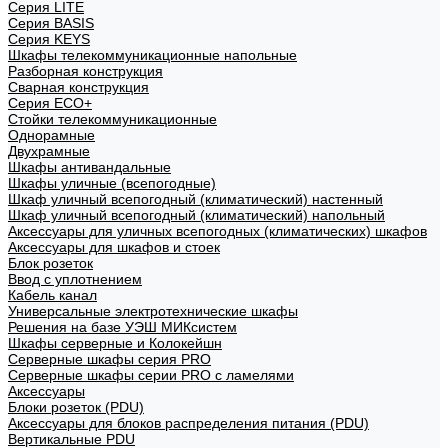
Cерия LITE
Cерия BASIS
Cерия KEYS
Шкафы телекоммуникационные напольные
Разборная конструкция
Сварная конструкция
Серия ECO+
Стойки телекоммуникационные
Однорамные
Двухрамные
Шкафы антивандальные
Шкафы уличные (всепогодные)
Шкаф уличный всепогодный (климатический) настенный
Шкаф уличный всепогодный (климатический) напольный
Аксессуары для уличных всепогодных (климатических) шкафов
Аксессуары для шкафов и стоек
Блок розеток
Ввод с уплотнением
Кабель канал
Универсальные электротехнические шкафы
Решения на базе УЭШ МИКсистем
Шкафы серверные и Колокейшн
Серверные шкафы серия PRO
Серверные шкафы серии PRO с ламелями
Аксессуары
Блоки розеток (PDU)
Аксессуары для блоков распределения питания (PDU)
Вертикальные PDU