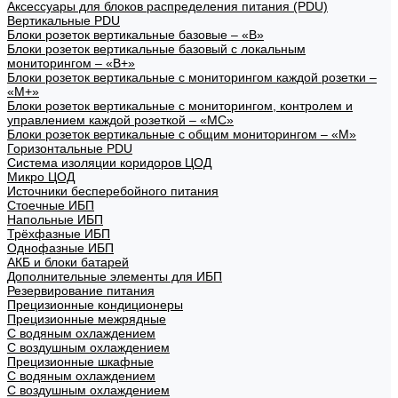
Аксессуары для блоков распределения питания (PDU)
Вертикальные PDU
Блоки розеток вертикальные базовые – «В»
Блоки розеток вертикальные базовый с локальным
мониторингом – «В+»
Блоки розеток вертикальные с мониторингом каждой розетки –
«М+»
Блоки розеток вертикальные с мониторингом, контролем и
управлением каждой розеткой – «МС»
Блоки розеток вертикальные с общим мониторингом – «М»
Горизонтальные PDU
Система изоляции коридоров ЦОД
Микро ЦОД
Источники бесперебойного питания
Стоечные ИБП
Напольные ИБП
Трёхфазные ИБП
Однофазные ИБП
АКБ и блоки батарей
Дополнительные элементы для ИБП
Резервирование питания
Прецизионные кондиционеры
Прецизионные межрядные
С водяным охлаждением
С воздушным охлаждением
Прецизионные шкафные
С водяным охлаждением
С воздушным охлаждением