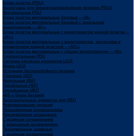
Блоки розеток (PDU)
Аксессуары для блоков распределения питания (PDU)
Вертикальные PDU
Блоки розеток вертикальные базовые – «В»
Блоки розеток вертикальные базовый с локальным
мониторингом – «В+»
Блоки розеток вертикальные с мониторингом каждой розетки –
«М+»
Блоки розеток вертикальные с мониторингом, контролем и
управлением каждой розеткой – «МС»
Блоки розеток вертикальные с общим мониторингом – «М»
Горизонтальные PDU
Система изоляции коридоров ЦОД
Микро ЦОД
Источники бесперебойного питания
Стоечные ИБП
Напольные ИБП
Трёхфазные ИБП
Однофазные ИБП
АКБ и блоки батарей
Дополнительные элементы для ИБП
Резервирование питания
Прецизионные кондиционеры
Прецизионные межрядные
С водяным охлаждением
С воздушным охлаждением
Прецизионные шкафные
С водяным охлаждением