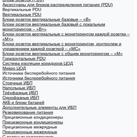
Аксессуары для блоков распределения питания (PDU)
Вертикальные PDU
Вертикальные PDU
Блоки розеток вертикальные базовые – «В»
Блоки розеток вертикальные базовый с локальным
мониторингом – «В+»
Блоки розеток вертикальные с мониторингом каждой розетки –
«М+»
Блоки розеток вертикальные с мониторингом, контролем и
управлением каждой розеткой – «МС»
Блоки розеток вертикальные с общим мониторингом – «М»
Горизонтальные PDU
Система изоляции коридоров ЦОД
Микро ЦОД
Источники бесперебойного питания
Источники бесперебойного питания
Стоечные ИБП
Напольные ИБП
Трёхфазные ИБП
Однофазные ИБП
АКБ и блоки батарей
Дополнительные элементы для ИБП
Резервирование питания
Прецизионные кондиционеры
Прецизионные кондиционеры
Прецизионные межрядные
Прецизионные межрядные
С водяным охлаждением