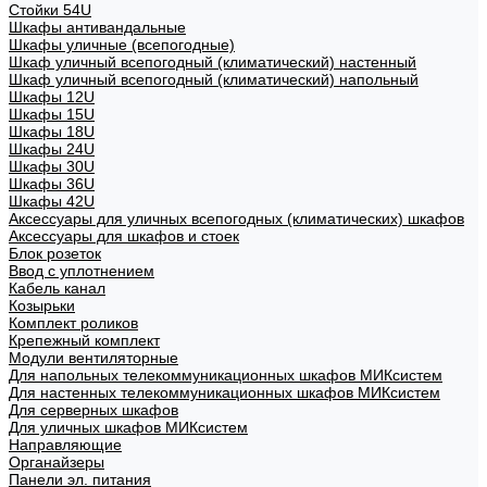
Стойки 54U
Шкафы антивандальные
Шкафы уличные (всепогодные)
Шкаф уличный всепогодный (климатический) настенный
Шкаф уличный всепогодный (климатический) напольный
Шкафы 12U
Шкафы 15U
Шкафы 18U
Шкафы 24U
Шкафы 30U
Шкафы 36U
Шкафы 42U
Аксессуары для уличных всепогодных (климатических) шкафов
Аксессуары для шкафов и стоек
Блок розеток
Ввод с уплотнением
Кабель канал
Козырьки
Комплект роликов
Крепежный комплект
Модули вентиляторные
Для напольных телекоммуникационных шкафов МИКсистем
Для настенных телекоммуникационных шкафов МИКсистем
Для серверных шкафов
Для уличных шкафов МИКсистем
Направляющие
Органайзеры
Панели эл. питания