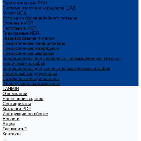
Горизонтальные PDU
Система изоляции коридоров ЦОД
Микро ЦОД
Источники бесперебойного питания
Стоечные ИБП
Напольные ИБП
Трёхфазные ИБП
Резервирование питания
Прецизионные кондиционеры
Прецизионные межрядные
Прецизионные шкафные
Кондиционеры для серверных, промышленных, электро-
технических шкафов
Кондиционеры для уличных климатических шкафов
Настенные кондиционеры
Потолочные кондиционеры
Фильтрующие вентиляторы
LANMIR
О компании
Наше производство
Сертификаты
Каталоги PDF
Инструкции по сборке
Новости
Акции
Где купить?
Контакты
...