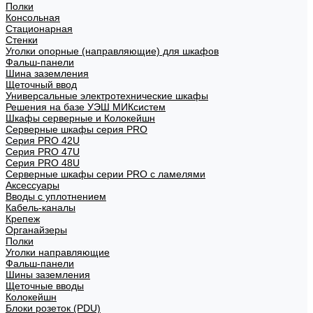
Полки
Консольная
Стационарная
Стенки
Уголки опорные (направляющие) для шкафов
Фальш-панели
Шина заземления
Щеточный ввод
Универсальные электротехнические шкафы
Решения на базе УЭШ МИКсистем
Шкафы серверные и Колокейшн
Серверные шкафы серия PRO
Серия PRO 42U
Серия PRO 47U
Серия PRO 48U
Серверные шкафы серии PRO с ламелями
Аксессуары
Вводы с уплотнением
Кабель-каналы
Крепеж
Органайзеры
Полки
Уголки направляющие
Фальш-панели
Шины заземления
Щеточные вводы
Колокейшн
Блоки розеток (PDU)