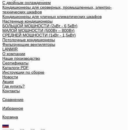
С двойным охлаждением
Кондиционеры для серверных, промышленных, электро-
технических шкафов
Кондиционеры для уличных климатических шкафов
Настенные кондиционеры
БОЛЬШОЙ МОЩНОСТИ (2кВт - 6,5кВт)
МАЛОЙ МОЩНОСТИ (500Вт – 800Вт)
СРЕДНЕЙ МОЩНОСТИ (1кВт - 1,5кВт)
Потолочные кондиционеры
Фильтрующие вентиляторы
LANMIR
О компании
Наше производство
Сертификаты
Каталоги PDF
Инструкции по сборке
Новости
Акции
Где купить?
Контакты
Сравнение
Избранное
Корзина