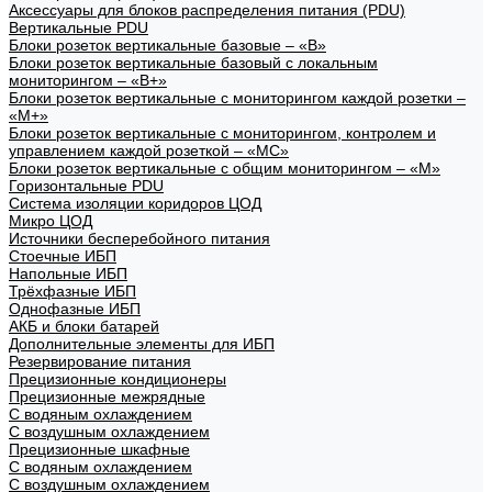
Аксессуары для блоков распределения питания (PDU)
Вертикальные PDU
Блоки розеток вертикальные базовые – «В»
Блоки розеток вертикальные базовый с локальным
мониторингом – «В+»
Блоки розеток вертикальные с мониторингом каждой розетки –
«М+»
Блоки розеток вертикальные с мониторингом, контролем и
управлением каждой розеткой – «МС»
Блоки розеток вертикальные с общим мониторингом – «М»
Горизонтальные PDU
Система изоляции коридоров ЦОД
Микро ЦОД
Источники бесперебойного питания
Стоечные ИБП
Напольные ИБП
Трёхфазные ИБП
Однофазные ИБП
АКБ и блоки батарей
Дополнительные элементы для ИБП
Резервирование питания
Прецизионные кондиционеры
Прецизионные межрядные
С водяным охлаждением
С воздушным охлаждением
Прецизионные шкафные
С водяным охлаждением
С воздушным охлаждением