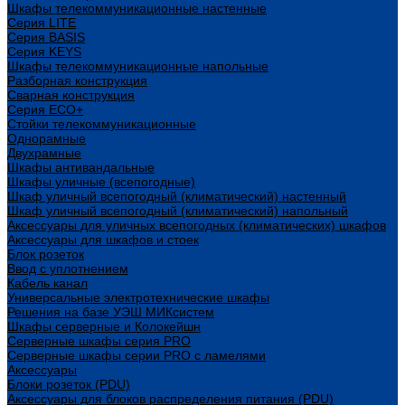
Шкафы телекоммуникационные настенные
Cерия LITE
Cерия BASIS
Cерия KEYS
Шкафы телекоммуникационные напольные
Разборная конструкция
Сварная конструкция
Серия ECO+
Стойки телекоммуникационные
Однорамные
Двухрамные
Шкафы антивандальные
Шкафы уличные (всепогодные)
Шкаф уличный всепогодный (климатический) настенный
Шкаф уличный всепогодный (климатический) напольный
Аксессуары для уличных всепогодных (климатических) шкафов
Аксессуары для шкафов и стоек
Блок розеток
Ввод с уплотнением
Кабель канал
Универсальные электротехнические шкафы
Решения на базе УЭШ МИКсистем
Шкафы серверные и Колокейшн
Серверные шкафы серия PRO
Серверные шкафы серии PRO с ламелями
Аксессуары
Блоки розеток (PDU)
Аксессуары для блоков распределения питания (PDU)