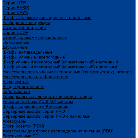
Cерия LITE
Cерия BASIS
Cерия KEYS
Шкафы телекоммуникационные напольные
Разборная конструкция
Сварная конструкция
Серия ECO+
Стойки телекоммуникационные
Однорамные
Двухрамные
Шкафы антивандальные
Шкафы уличные (всепогодные)
Шкаф уличный всепогодный (климатический) настенный
Шкаф уличный всепогодный (климатический) напольный
Аксессуары для уличных всепогодных (климатических) шкафов
Аксессуары для шкафов и стоек
Блок розеток
Ввод с уплотнением
Кабель канал
Универсальные электротехнические шкафы
Решения на базе УЭШ МИКсистем
Шкафы серверные и Колокейшн
Серверные шкафы серия PRO
Серверные шкафы серии PRO с ламелями
Аксессуары
Блоки розеток (PDU)
Аксессуары для блоков распределения питания (PDU)
Вертикальные PDU