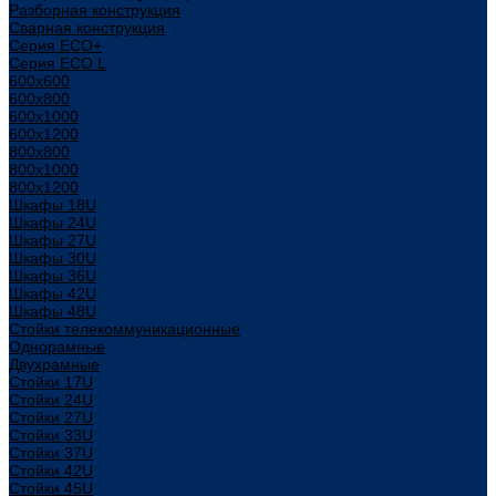
Разборная конструкция
Сварная конструкция
Серия ECO+
Серия ECO L
600x600
600x800
600х1000
600х1200
800x800
800х1000
800х1200
Шкафы 18U
Шкафы 24U
Шкафы 27U
Шкафы 30U
Шкафы 36U
Шкафы 42U
Шкафы 48U
Стойки телекоммуникационные
Однорамные
Двухрамные
Стойки 17U
Стойки 24U
Стойки 27U
Стойки 33U
Стойки 37U
Стойки 42U
Стойки 45U