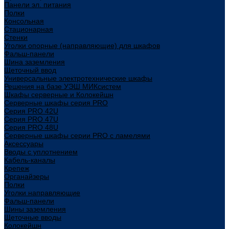
Панели эл. питания
Полки
Консольная
Стационарная
Стенки
Уголки опорные (направляющие) для шкафов
Фальш-панели
Шина заземления
Щеточный ввод
Универсальные электротехнические шкафы
Решения на базе УЭШ МИКсистем
Шкафы серверные и Колокейшн
Серверные шкафы серия PRO
Серия PRO 42U
Серия PRO 47U
Серия PRO 48U
Серверные шкафы серии PRO с ламелями
Аксессуары
Вводы с уплотнением
Кабель-каналы
Крепеж
Органайзеры
Полки
Уголки направляющие
Фальш-панели
Шины заземления
Щеточные вводы
Колокейшн