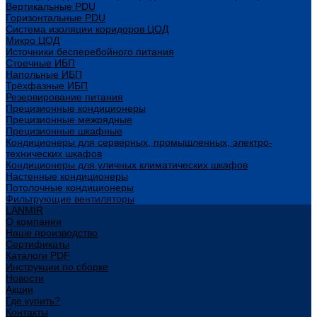
Вертикальные PDU
Горизонтальные PDU
Система изоляции коридоров ЦОД
Микро ЦОД
Источники бесперебойного питания
Стоечные ИБП
Напольные ИБП
Трёхфазные ИБП
Резервирование питания
Прецизионные кондиционеры
Прецизионные межрядные
Прецизионные шкафные
Кондиционеры для серверных, промышленных, электро-
технических шкафов
Кондиционеры для уличных климатических шкафов
Настенные кондиционеры
Потолочные кондиционеры
Фильтрующие вентиляторы
LANMIR
О компании
Наше производство
Сертификаты
Каталоги PDF
Инструкции по сборке
Новости
Акции
Где купить?
Контакты