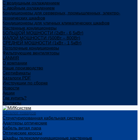
С воздушным охлаждением
С двойным охлаждением
Кондиционеры для серверных, промышленных, электро-
технических шкафов
Кондиционеры для уличных климатических шкафов
Настенные кондиционеры
БОЛЬШОЙ МОЩНОСТИ (2кВт - 6,5кВт)
МАЛОЙ МОЩНОСТИ (500Вт – 800Вт)
СРЕДНЕЙ МОЩНОСТИ (1кВт - 1,5кВт)
Потолочные кондиционеры
Фильтрующие вентиляторы
LANMIR
О компании
Наше производство
Сертификаты
Каталоги PDF
Инструкции по сборке
Новости
Акции
Где купить?
Контакты
Каталог товаров
Структурированная кабельная система
Адаптеры оптические
Кабель витая пара
Оптические кроссы
Шкафы телекоммуникационные настенные