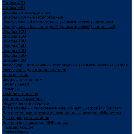
Стойки 47U
Стойки 54U
Шкафы антивандальные
Шкафы уличные (всепогодные)
Шкаф уличный всепогодный (климатический) настенный
Шкаф уличный всепогодный (климатический) напольный
Шкафы 12U
Шкафы 15U
Шкафы 18U
Шкафы 24U
Шкафы 30U
Шкафы 36U
Шкафы 42U
Аксессуары для уличных всепогодных (климатических) шкафов
Аксессуары для шкафов и стоек
Блок розеток
Ввод с уплотнением
Кабель канал
Козырьки
Комплект роликов
Крепежный комплект
Модули вентиляторные
Для напольных телекоммуникационных шкафов МИКсистем
Для настенных телекоммуникационных шкафов МИКсистем
Для серверных шкафов
Для уличных шкафов МИКсистем
Направляющие
Органайзеры