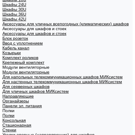
Шкафы 24U
Шкафы 30U
Шкафы 36U
Шкафы 42U
Аксессуары для уличных всепогодных (климатических) шкафов
Аксессуары для шкафов и стоек
Аксессуары для шкафов и стоек
Блок розеток
Ввод с уплотнением
Кабель канал
Козырьки
Комплект роликов
Крепежный комплект
Модули вентиляторные
Модули вентиляторные
Для напольных телекоммуникационных шкафов МИКсистем
Для настенных телекоммуникационных шкафов МИКсистем
Для серверных шкафов
Для уличных шкафов МИКсистем
Направляющие
Органайзеры
Панели эл. питания
Полки
Полки
Консольная
Стационарная
Стенки
Уголки опорные (направляющие) для шкафов