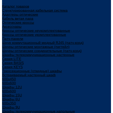
...
Каталог товаров
Структурированная кабельная система
Адаптеры оптические
Кабель витая пара
Оптические кроссы
Аксессуары
Кроссы оптические неукомплектованные
Кроссы оптические укомплектованные
Патч-панели
Шнур коммутационный медный RJ45 (патч-корд)
Шнуры оптические монтажные (пигтейл)
Шнуры оптические соединительные (патч-корд)
Шкафы телекоммуникационные настенные
Cерия LITE
Cерия BASIS
Cерия KEYS
Трехсекционные (откидные) шкафы
Встраиваемый настенный шкаф
600x450
600x600
Шкафы 12U
600x600
Шкафы 15U
Шкафы 6U
600x350
Шкафы 9U
Шкафы телекоммуникационные напольные