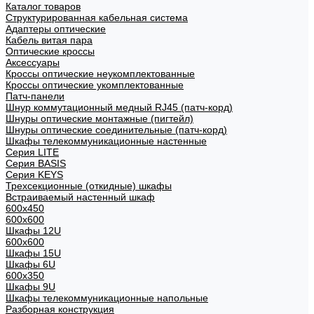
Каталог товаров
Структурированная кабельная система
Адаптеры оптические
Кабель витая пара
Оптические кроссы
Аксессуары
Кроссы оптические неукомплектованные
Кроссы оптические укомплектованные
Патч-панели
Шнур коммутационный медный RJ45 (патч-корд)
Шнуры оптические монтажные (пигтейл)
Шнуры оптические соединительные (патч-корд)
Шкафы телекоммуникационные настенные
Cерия LITE
Cерия BASIS
Cерия KEYS
Трехсекционные (откидные) шкафы
Встраиваемый настенный шкаф
600x450
600x600
Шкафы 12U
600x600
Шкафы 15U
Шкафы 6U
600x350
Шкафы 9U
Шкафы телекоммуникационные напольные
Разборная конструкция