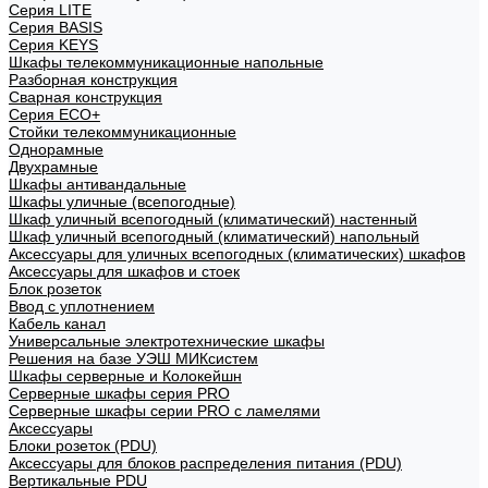
Cерия LITE
Cерия BASIS
Cерия KEYS
Шкафы телекоммуникационные напольные
Разборная конструкция
Сварная конструкция
Серия ECO+
Стойки телекоммуникационные
Однорамные
Двухрамные
Шкафы антивандальные
Шкафы уличные (всепогодные)
Шкаф уличный всепогодный (климатический) настенный
Шкаф уличный всепогодный (климатический) напольный
Аксессуары для уличных всепогодных (климатических) шкафов
Аксессуары для шкафов и стоек
Блок розеток
Ввод с уплотнением
Кабель канал
Универсальные электротехнические шкафы
Решения на базе УЭШ МИКсистем
Шкафы серверные и Колокейшн
Серверные шкафы серия PRO
Серверные шкафы серии PRO с ламелями
Аксессуары
Блоки розеток (PDU)
Аксессуары для блоков распределения питания (PDU)
Вертикальные PDU