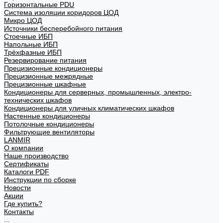
Горизонтальные PDU
Система изоляции коридоров ЦОД
Микро ЦОД
Источники бесперебойного питания
Стоечные ИБП
Напольные ИБП
Трёхфазные ИБП
Резервирование питания
Прецизионные кондиционеры
Прецизионные межрядные
Прецизионные шкафные
Кондиционеры для серверных, промышленных, электро-
технических шкафов
Кондиционеры для уличных климатических шкафов
Настенные кондиционеры
Потолочные кондиционеры
Фильтрующие вентиляторы
LANMIR
О компании
Наше производство
Сертификаты
Каталоги PDF
Инструкции по сборке
Новости
Акции
Где купить?
Контакты
...