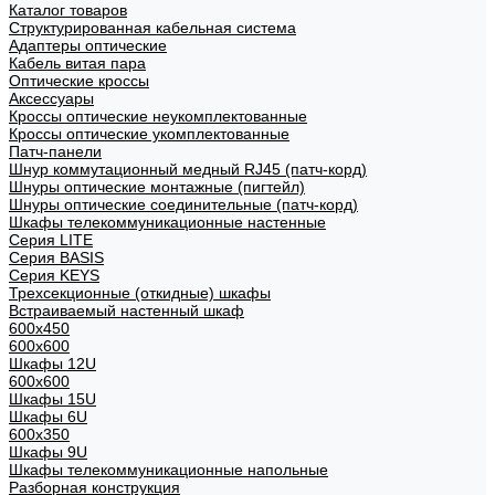
Каталог товаров
Структурированная кабельная система
Адаптеры оптические
Кабель витая пара
Оптические кроссы
Аксессуары
Кроссы оптические неукомплектованные
Кроссы оптические укомплектованные
Патч-панели
Шнур коммутационный медный RJ45 (патч-корд)
Шнуры оптические монтажные (пигтейл)
Шнуры оптические соединительные (патч-корд)
Шкафы телекоммуникационные настенные
Cерия LITE
Cерия BASIS
Cерия KEYS
Трехсекционные (откидные) шкафы
Встраиваемый настенный шкаф
600x450
600x600
Шкафы 12U
600x600
Шкафы 15U
Шкафы 6U
600x350
Шкафы 9U
Шкафы телекоммуникационные напольные
Разборная конструкция