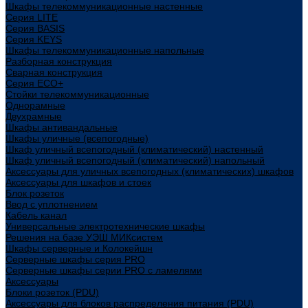
Шкафы телекоммуникационные настенные
Cерия LITE
Cерия BASIS
Cерия KEYS
Шкафы телекоммуникационные напольные
Разборная конструкция
Сварная конструкция
Серия ECO+
Стойки телекоммуникационные
Однорамные
Двухрамные
Шкафы антивандальные
Шкафы уличные (всепогодные)
Шкаф уличный всепогодный (климатический) настенный
Шкаф уличный всепогодный (климатический) напольный
Аксессуары для уличных всепогодных (климатических) шкафов
Аксессуары для шкафов и стоек
Блок розеток
Ввод с уплотнением
Кабель канал
Универсальные электротехнические шкафы
Решения на базе УЭШ МИКсистем
Шкафы серверные и Колокейшн
Серверные шкафы серия PRO
Серверные шкафы серии PRO с ламелями
Аксессуары
Блоки розеток (PDU)
Аксессуары для блоков распределения питания (PDU)