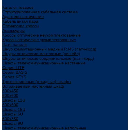
...
Каталог товаров
Структурированная кабельная система
Адаптеры оптические
Кабель витая пара
Оптические кроссы
Аксессуары
Кроссы оптические неукомплектованные
Кроссы оптические укомплектованные
Патч-панели
Шнур коммутационный медный RJ45 (патч-корд)
Шнуры оптические монтажные (пигтейл)
Шнуры оптические соединительные (патч-корд)
Шкафы телекоммуникационные настенные
Cерия LITE
Cерия BASIS
Cерия KEYS
Трехсекционные (откидные) шкафы
Встраиваемый настенный шкаф
600x450
600x600
Шкафы 12U
600x600
Шкафы 15U
Шкафы 6U
600x350
Шкафы 9U
Шкафы телекоммуникационные напольные