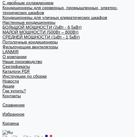
С двойным охлаждением
Кондиционеры для серверных, промышленных, электро-
технических шкафов
Кондиционеры для уличных климатических шкафов
Настенные кондиционеры
БОЛЬШОЙ МОЩНОСТИ (2кВт - 6,5кВт)
МАЛОЙ МОЩНОСТИ (500Вт – 800Вт)
СРЕДНЕЙ МОЩНОСТИ (1кВт - 1,5кВт)
Потолочные кондиционеры
Фильтрующие вентиляторы
LANMIR
О компании
Наше производство
Сертификаты
Каталоги PDF
Инструкции по сборке
Новости
Акции
Где купить?
Контакты
Сравнение
Избранное
Корзина