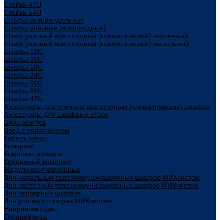
Стойки 47U
Стойки 54U
Шкафы антивандальные
Шкафы уличные (всепогодные)
Шкаф уличный всепогодный (климатический) настенный
Шкаф уличный всепогодный (климатический) напольный
Шкафы 12U
Шкафы 15U
Шкафы 18U
Шкафы 24U
Шкафы 30U
Шкафы 36U
Шкафы 42U
Аксессуары для уличных всепогодных (климатических) шкафов
Аксессуары для шкафов и стоек
Блок розеток
Ввод с уплотнением
Кабель канал
Козырьки
Комплект роликов
Крепежный комплект
Модули вентиляторные
Для напольных телекоммуникационных шкафов МИКсистем
Для настенных телекоммуникационных шкафов МИКсистем
Для серверных шкафов
Для уличных шкафов МИКсистем
Направляющие
Органайзеры