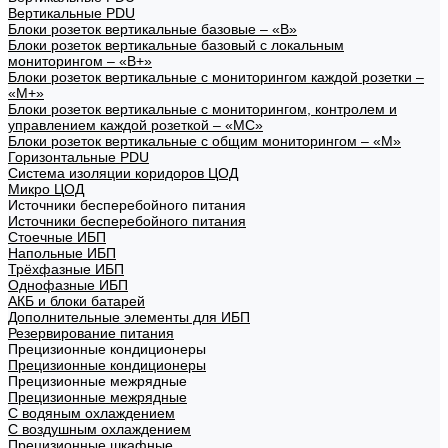
Вертикальные PDU
Блоки розеток вертикальные базовые – «В»
Блоки розеток вертикальные базовый с локальным
мониторингом – «В+»
Блоки розеток вертикальные с мониторингом каждой розетки –
«М+»
Блоки розеток вертикальные с мониторингом, контролем и
управлением каждой розеткой – «МС»
Блоки розеток вертикальные с общим мониторингом – «М»
Горизонтальные PDU
Система изоляции коридоров ЦОД
Микро ЦОД
Источники бесперебойного питания
Источники бесперебойного питания
Стоечные ИБП
Напольные ИБП
Трёхфазные ИБП
Однофазные ИБП
АКБ и блоки батарей
Дополнительные элементы для ИБП
Резервирование питания
Прецизионные кондиционеры
Прецизионные кондиционеры
Прецизионные межрядные
Прецизионные межрядные
С водяным охлаждением
С воздушным охлаждением
Прецизионные шкафные