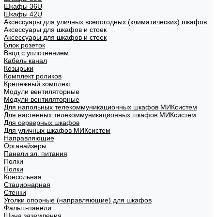
Шкафы 36U
Шкафы 42U
Аксессуары для уличных всепогодных (климатических) шкафов
Аксессуары для шкафов и стоек
Аксессуары для шкафов и стоек
Блок розеток
Ввод с уплотнением
Кабель канал
Козырьки
Комплект роликов
Крепежный комплект
Модули вентиляторные
Модули вентиляторные
Для напольных телекоммуникационных шкафов МИКсистем
Для настенных телекоммуникационных шкафов МИКсистем
Для серверных шкафов
Для уличных шкафов МИКсистем
Направляющие
Органайзеры
Панели эл. питания
Полки
Полки
Консольная
Стационарная
Стенки
Уголки опорные (направляющие) для шкафов
Фальш-панели
Шина заземления