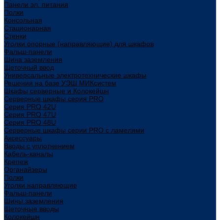
Панели эл. питания
Полки
Консольная
Стационарная
Стенки
Уголки опорные (направляющие) для шкафов
Фальш-панели
Шина заземления
Щеточный ввод
Универсальные электротехнические шкафы
Решения на базе УЭШ МИКсистем
Шкафы серверные и Колокейшн
Серверные шкафы серия PRO
Серия PRO 42U
Серия PRO 47U
Серия PRO 48U
Серверные шкафы серии PRO с ламелями
Аксессуары
Вводы с уплотнением
Кабель-каналы
Крепеж
Органайзеры
Полки
Уголки направляющие
Фальш-панели
Шины заземления
Щеточные вводы
Колокейшн