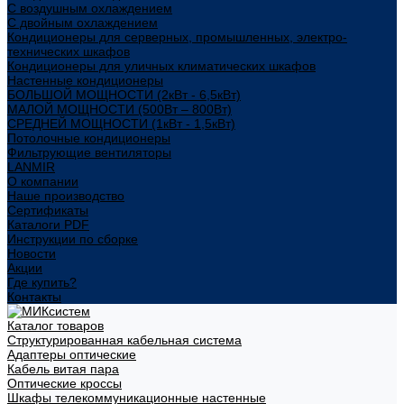
С воздушным охлаждением
С двойным охлаждением
Кондиционеры для серверных, промышленных, электро-
технических шкафов
Кондиционеры для уличных климатических шкафов
Настенные кондиционеры
БОЛЬШОЙ МОЩНОСТИ (2кВт - 6,5кВт)
МАЛОЙ МОЩНОСТИ (500Вт – 800Вт)
СРЕДНЕЙ МОЩНОСТИ (1кВт - 1,5кВт)
Потолочные кондиционеры
Фильтрующие вентиляторы
LANMIR
О компании
Наше производство
Сертификаты
Каталоги PDF
Инструкции по сборке
Новости
Акции
Где купить?
Контакты
Каталог товаров
Структурированная кабельная система
Адаптеры оптические
Кабель витая пара
Оптические кроссы
Шкафы телекоммуникационные настенные