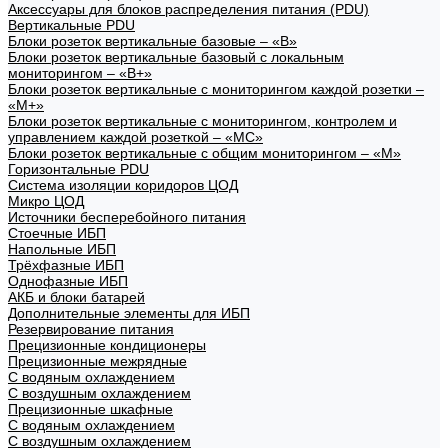
Аксессуары для блоков распределения питания (PDU)
Вертикальные PDU
Блоки розеток вертикальные базовые – «В»
Блоки розеток вертикальные базовый с локальным
мониторингом – «В+»
Блоки розеток вертикальные с мониторингом каждой розетки –
«М+»
Блоки розеток вертикальные с мониторингом, контролем и
управлением каждой розеткой – «МС»
Блоки розеток вертикальные с общим мониторингом – «М»
Горизонтальные PDU
Система изоляции коридоров ЦОД
Микро ЦОД
Источники бесперебойного питания
Стоечные ИБП
Напольные ИБП
Трёхфазные ИБП
Однофазные ИБП
АКБ и блоки батарей
Дополнительные элементы для ИБП
Резервирование питания
Прецизионные кондиционеры
Прецизионные межрядные
С водяным охлаждением
С воздушным охлаждением
Прецизионные шкафные
С водяным охлаждением
С воздушным охлаждением