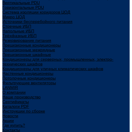
Вертикальные PDU
Горизонтальные PDU
Система изоляции коридоров ЦОД
Микро ЦОД
Источники бесперебойного питания
Стоечные ИБП
Напольные ИБП
Трёхфазные ИБП
Резервирование питания
Прецизионные кондиционеры
Прецизионные межрядные
Прецизионные шкафные
Кондиционеры для серверных, промышленных, электро-
технических шкафов
Кондиционеры для уличных климатических шкафов
Настенные кондиционеры
Потолочные кондиционеры
Фильтрующие вентиляторы
LANMIR
О компании
Наше производство
Сертификаты
Каталоги PDF
Инструкции по сборке
Новости
Акции
Где купить?
Контакты