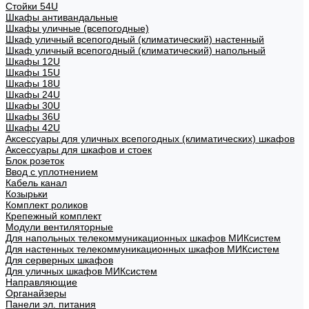
Стойки 54U
Шкафы антивандальные
Шкафы уличные (всепогодные)
Шкаф уличный всепогодный (климатический) настенный
Шкаф уличный всепогодный (климатический) напольный
Шкафы 12U
Шкафы 15U
Шкафы 18U
Шкафы 24U
Шкафы 30U
Шкафы 36U
Шкафы 42U
Аксессуары для уличных всепогодных (климатических) шкафов
Аксессуары для шкафов и стоек
Блок розеток
Ввод с уплотнением
Кабель канал
Козырьки
Комплект роликов
Крепежный комплект
Модули вентиляторные
Для напольных телекоммуникационных шкафов МИКсистем
Для настенных телекоммуникационных шкафов МИКсистем
Для серверных шкафов
Для уличных шкафов МИКсистем
Направляющие
Органайзеры
Панели эл. питания