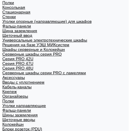
Полки
Консольная
Стационарная
Стенки
Уголки опорные (направляющие) для шкафов
Фальш-панели
Шина заземления
Щеточный ввод
Универсальные электротехнические шкафы
Решения на базе УЭШ МИКсистем
Шкафы серверные и Колокейшн
Серверные шкафы серия PRO
Серия PRO 42U
Серия PRO 47U
Серия PRO 48U
Серверные шкафы серии PRO с ламелями
Аксессуары
Вводы с уплотнением
Кабель-каналы
Крепеж
Органайзеры
Полки
Уголки направляющие
Фальш-панели
Шины заземления
Щеточные вводы
Колокейшн
Блоки розеток (PDU)