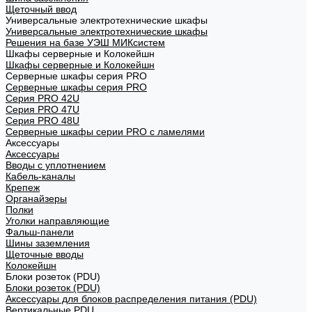
Щеточный ввод
Универсальные электротехнические шкафы
Универсальные электротехнические шкафы
Решения на базе УЭШ МИКсистем
Шкафы серверные и Колокейшн
Шкафы серверные и Колокейшн
Серверные шкафы серия PRO
Серверные шкафы серия PRO
Серия PRO 42U
Серия PRO 47U
Серия PRO 48U
Серверные шкафы серии PRO с ламелями
Аксессуары
Аксессуары
Вводы с уплотнением
Кабель-каналы
Крепеж
Органайзеры
Полки
Уголки направляющие
Фальш-панели
Шины заземления
Щеточные вводы
Колокейшн
Блоки розеток (PDU)
Блоки розеток (PDU)
Аксессуары для блоков распределения питания (PDU)
Вертикальные PDU