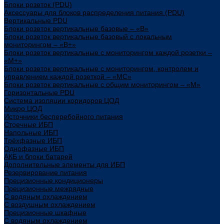
Блоки розеток (PDU)
Аксессуары для блоков распределения питания (PDU)
Вертикальные PDU
Блоки розеток вертикальные базовые – «В»
Блоки розеток вертикальные базовый с локальным
мониторингом – «В+»
Блоки розеток вертикальные с мониторингом каждой розетки –
«М+»
Блоки розеток вертикальные с мониторингом, контролем и
управлением каждой розеткой – «МС»
Блоки розеток вертикальные с общим мониторингом – «М»
Горизонтальные PDU
Система изоляции коридоров ЦОД
Микро ЦОД
Источники бесперебойного питания
Стоечные ИБП
Напольные ИБП
Трёхфазные ИБП
Однофазные ИБП
АКБ и блоки батарей
Дополнительные элементы для ИБП
Резервирование питания
Прецизионные кондиционеры
Прецизионные межрядные
С водяным охлаждением
С воздушным охлаждением
Прецизионные шкафные
С водяным охлаждением