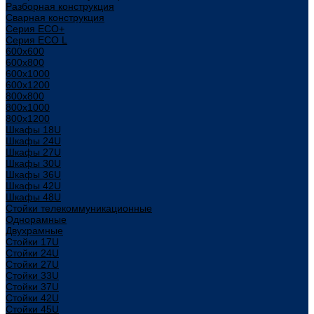
Разборная конструкция
Сварная конструкция
Серия ECO+
Серия ECO L
600x600
600x800
600х1000
600х1200
800x800
800х1000
800х1200
Шкафы 18U
Шкафы 24U
Шкафы 27U
Шкафы 30U
Шкафы 36U
Шкафы 42U
Шкафы 48U
Стойки телекоммуникационные
Однорамные
Двухрамные
Стойки 17U
Стойки 24U
Стойки 27U
Стойки 33U
Стойки 37U
Стойки 42U
Стойки 45U