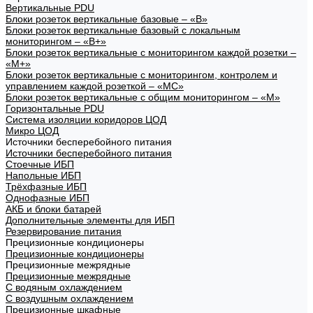
Вертикальные PDU
Блоки розеток вертикальные базовые – «В»
Блоки розеток вертикальные базовый с локальным
мониторингом – «В+»
Блоки розеток вертикальные с мониторингом каждой розетки –
«М+»
Блоки розеток вертикальные с мониторингом, контролем и
управлением каждой розеткой – «МС»
Блоки розеток вертикальные с общим мониторингом – «М»
Горизонтальные PDU
Система изоляции коридоров ЦОД
Микро ЦОД
Источники бесперебойного питания
Источники бесперебойного питания
Стоечные ИБП
Напольные ИБП
Трёхфазные ИБП
Однофазные ИБП
АКБ и блоки батарей
Дополнительные элементы для ИБП
Резервирование питания
Прецизионные кондиционеры
Прецизионные кондиционеры
Прецизионные межрядные
Прецизионные межрядные
С водяным охлаждением
С воздушным охлаждением
Прецизионные шкафные