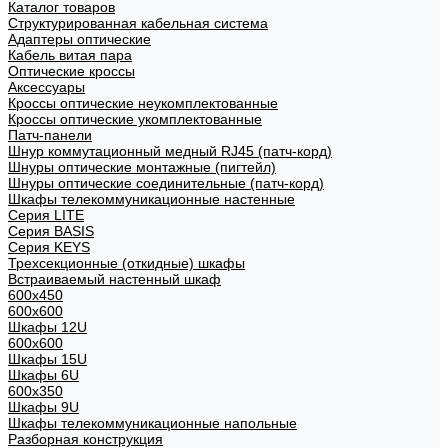
Каталог товаров
Структурированная кабельная система
Адаптеры оптические
Кабель витая пара
Оптические кроссы
Аксессуары
Кроссы оптические неукомплектованные
Кроссы оптические укомплектованные
Патч-панели
Шнур коммутационный медный RJ45 (патч-корд)
Шнуры оптические монтажные (пигтейл)
Шнуры оптические соединительные (патч-корд)
Шкафы телекоммуникационные настенные
Cерия LITE
Cерия BASIS
Cерия KEYS
Трехсекционные (откидные) шкафы
Встраиваемый настенный шкаф
600x450
600x600
Шкафы 12U
600x600
Шкафы 15U
Шкафы 6U
600x350
Шкафы 9U
Шкафы телекоммуникационные напольные
Разборная конструкция