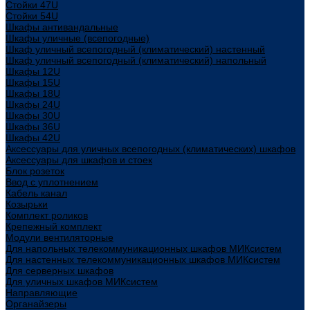
Стойки 47U
Стойки 54U
Шкафы антивандальные
Шкафы уличные (всепогодные)
Шкаф уличный всепогодный (климатический) настенный
Шкаф уличный всепогодный (климатический) напольный
Шкафы 12U
Шкафы 15U
Шкафы 18U
Шкафы 24U
Шкафы 30U
Шкафы 36U
Шкафы 42U
Аксессуары для уличных всепогодных (климатических) шкафов
Аксессуары для шкафов и стоек
Блок розеток
Ввод с уплотнением
Кабель канал
Козырьки
Комплект роликов
Крепежный комплект
Модули вентиляторные
Для напольных телекоммуникационных шкафов МИКсистем
Для настенных телекоммуникационных шкафов МИКсистем
Для серверных шкафов
Для уличных шкафов МИКсистем
Направляющие
Органайзеры