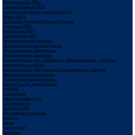
Вертикальные PDU
Горизонтальные PDU
Система изоляции коридоров ЦОД
Микро ЦОД
Источники бесперебойного питания
Стоечные ИБП
Напольные ИБП
Трёхфазные ИБП
Резервирование питания
Прецизионные кондиционеры
Прецизионные межрядные
Прецизионные шкафные
Кондиционеры для серверных, промышленных, электро-
технических шкафов
Кондиционеры для уличных климатических шкафов
Настенные кондиционеры
Потолочные кондиционеры
Фильтрующие вентиляторы
LANMIR
О компании
Наше производство
Сертификаты
Каталоги PDF
Инструкции по сборке
Новости
Акции
Где купить?
Контакты