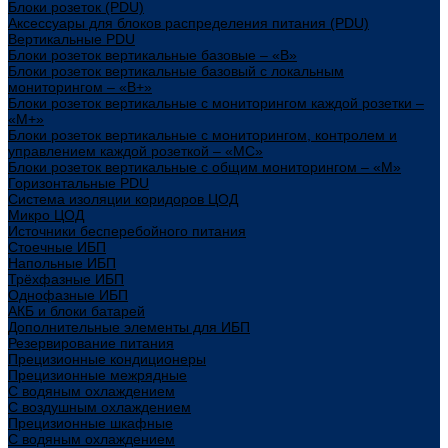
Блоки розеток (PDU)
Аксессуары для блоков распределения питания (PDU)
Вертикальные PDU
Блоки розеток вертикальные базовые – «В»
Блоки розеток вертикальные базовый с локальным
мониторингом – «В+»
Блоки розеток вертикальные с мониторингом каждой розетки –
«М+»
Блоки розеток вертикальные с мониторингом, контролем и
управлением каждой розеткой – «МС»
Блоки розеток вертикальные с общим мониторингом – «М»
Горизонтальные PDU
Система изоляции коридоров ЦОД
Микро ЦОД
Источники бесперебойного питания
Стоечные ИБП
Напольные ИБП
Трёхфазные ИБП
Однофазные ИБП
АКБ и блоки батарей
Дополнительные элементы для ИБП
Резервирование питания
Прецизионные кондиционеры
Прецизионные межрядные
С водяным охлаждением
С воздушным охлаждением
Прецизионные шкафные
С водяным охлаждением