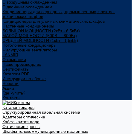
С воздушным охлаждением
С двойным охлаждением
Кондиционеры для серверных, промышленных, электро-
технических шкафов
Кондиционеры для уличных климатических шкафов
Настенные кондиционеры
БОЛЬШОЙ МОЩНОСТИ (2кВт - 6,5кВт)
МАЛОЙ МОЩНОСТИ (500Вт – 800Вт)
СРЕДНЕЙ МОЩНОСТИ (1кВт - 1,5кВт)
Потолочные кондиционеры
Фильтрующие вентиляторы
LANMIR
О компании
Наше производство
Сертификаты
Каталоги PDF
Инструкции по сборке
Новости
Акции
Где купить?
Контакты
Каталог товаров
Структурированная кабельная система
Адаптеры оптические
Кабель витая пара
Оптические кроссы
Шкафы телекоммуникационные настенные