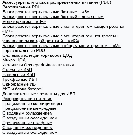
Аксессуары для блоков распределения питания (PDU)
Вертикальные PDU
Блоки розеток вертикальные базовые – «В»
Блоки розеток вертикальные базовый с локальным
мониторингом – «В+»
Блоки розеток вертикальные с мониторингом каждой розетки –
«М+»
Блоки розеток вертикальные с мониторингом, контролем и
управлением каждой розеткой – «МС»
Блоки розеток вертикальные с общим мониторингом – «М»
Горизонтальные PDU
Система изоляции коридоров ЦОД
Микро ЦОД
Источники бесперебойного питания
Стоечные ИБП
Напольные ИБП
Трёхфазные ИБП
Однофазные ИБП
АКБ и блоки батарей
Дополнительные элементы для ИБП
Резервирование питания
Прецизионные кондиционеры
Прецизионные межрядные
С водяным охлаждением
С воздушным охлаждением
Прецизионные шкафные
С водяным охлаждением
С воздушным охлаждением