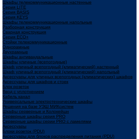
Шкафы телекоммуникационные настенные
Cерия LITE
Cерия BASIS
Cерия KEYS
Шкафы телекоммуникационные напольные
Разборная конструкция
Сварная конструкция
Серия ECO+
Стойки телекоммуникационные
Однорамные
Двухрамные
Шкафы антивандальные
Шкафы уличные (всепогодные)
Шкаф уличный всепогодный (климатический) настенный
Шкаф уличный всепогодный (климатический) напольный
Аксессуары для уличных всепогодных (климатических) шкафов
Аксессуары для шкафов и стоек
Блок розеток
Ввод с уплотнением
Кабель канал
Универсальные электротехнические шкафы
Решения на базе УЭШ МИКсистем
Шкафы серверные и Колокейшн
Серверные шкафы серия PRO
Серверные шкафы серии PRO с ламелями
Аксессуары
Блоки розеток (PDU)
Аксессуары для блоков распределения питания (PDU)