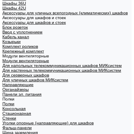
Шкафы 36U
Шкафы 42U
Аксессуары для уличных всепогодных (климатических) шкафов
Аксессуары для шкафов и стоек
Аксессуары для шкафов и стоек
Блок розеток
Ввод с уплотнением
Кабель канал
Козырьки
Комплект роликов
Крепежный комплект
Модули вентиляторные
Модули вентиляторные
Для напольных телекоммуникационных шкафов МИКсистем
Для настенных телекоммуникационных шкафов МИКсистем
Для серверных шкафов
Для уличных шкафов МИКсистем
Направляющие
Органайзеры
Панели эл. питания
Полки
Полки
Консольная
Стационарная
Стенки
Уголки опорные (направляющие) для шкафов
Фальш-панели
Шина заземления