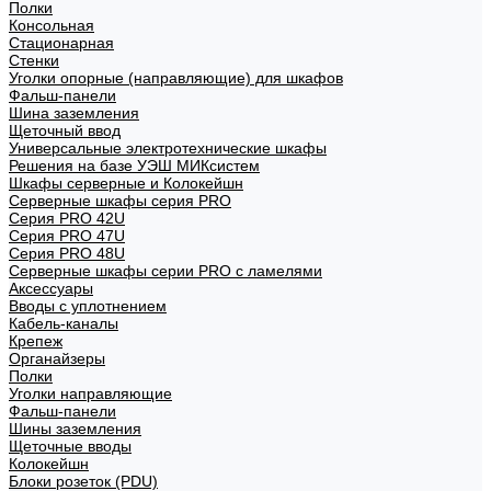
Полки
Консольная
Стационарная
Стенки
Уголки опорные (направляющие) для шкафов
Фальш-панели
Шина заземления
Щеточный ввод
Универсальные электротехнические шкафы
Решения на базе УЭШ МИКсистем
Шкафы серверные и Колокейшн
Серверные шкафы серия PRO
Серия PRO 42U
Серия PRO 47U
Серия PRO 48U
Серверные шкафы серии PRO с ламелями
Аксессуары
Вводы с уплотнением
Кабель-каналы
Крепеж
Органайзеры
Полки
Уголки направляющие
Фальш-панели
Шины заземления
Щеточные вводы
Колокейшн
Блоки розеток (PDU)