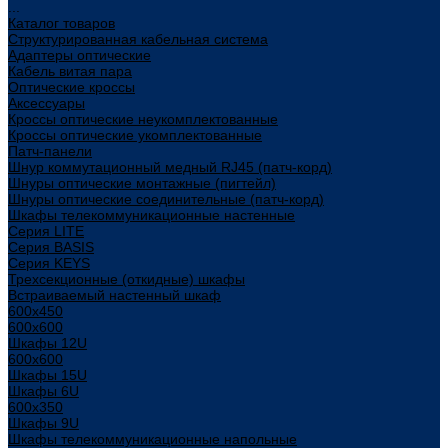
...
Каталог товаров
Структурированная кабельная система
Адаптеры оптические
Кабель витая пара
Оптические кроссы
Аксессуары
Кроссы оптические неукомплектованные
Кроссы оптические укомплектованные
Патч-панели
Шнур коммутационный медный RJ45 (патч-корд)
Шнуры оптические монтажные (пигтейл)
Шнуры оптические соединительные (патч-корд)
Шкафы телекоммуникационные настенные
Cерия LITE
Cерия BASIS
Cерия KEYS
Трехсекционные (откидные) шкафы
Встраиваемый настенный шкаф
600x450
600x600
Шкафы 12U
600x600
Шкафы 15U
Шкафы 6U
600x350
Шкафы 9U
Шкафы телекоммуникационные напольные