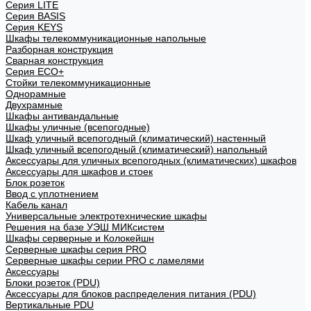
Cерия LITE
Cерия BASIS
Cерия KEYS
Шкафы телекоммуникационные напольные
Разборная конструкция
Сварная конструкция
Серия ECO+
Стойки телекоммуникационные
Однорамные
Двухрамные
Шкафы антивандальные
Шкафы уличные (всепогодные)
Шкаф уличный всепогодный (климатический) настенный
Шкаф уличный всепогодный (климатический) напольный
Аксессуары для уличных всепогодных (климатических) шкафов
Аксессуары для шкафов и стоек
Блок розеток
Ввод с уплотнением
Кабель канал
Универсальные электротехнические шкафы
Решения на базе УЭШ МИКсистем
Шкафы серверные и Колокейшн
Серверные шкафы серия PRO
Серверные шкафы серии PRO с ламелями
Аксессуары
Блоки розеток (PDU)
Аксессуары для блоков распределения питания (PDU)
Вертикальные PDU