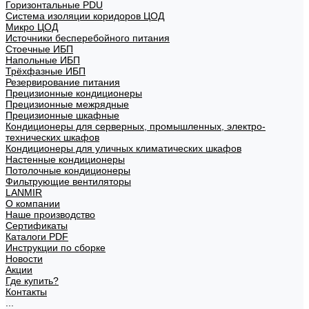
Горизонтальные PDU
Система изоляции коридоров ЦОД
Микро ЦОД
Источники бесперебойного питания
Стоечные ИБП
Напольные ИБП
Трёхфазные ИБП
Резервирование питания
Прецизионные кондиционеры
Прецизионные межрядные
Прецизионные шкафные
Кондиционеры для серверных, промышленных, электро-
технических шкафов
Кондиционеры для уличных климатических шкафов
Настенные кондиционеры
Потолочные кондиционеры
Фильтрующие вентиляторы
LANMIR
О компании
Наше производство
Сертификаты
Каталоги PDF
Инструкции по сборке
Новости
Акции
Где купить?
Контакты
...