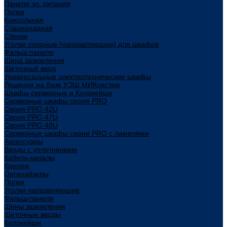
Панели эл. питания
Полки
Консольная
Стационарная
Стенки
Уголки опорные (направляющие) для шкафов
Фальш-панели
Шина заземления
Щеточный ввод
Универсальные электротехнические шкафы
Решения на базе УЭШ МИКсистем
Шкафы серверные и Колокейшн
Серверные шкафы серия PRO
Серия PRO 42U
Серия PRO 47U
Серия PRO 48U
Серверные шкафы серии PRO с ламелями
Аксессуары
Вводы с уплотнением
Кабель-каналы
Крепеж
Органайзеры
Полки
Уголки направляющие
Фальш-панели
Шины заземления
Щеточные вводы
Колокейшн