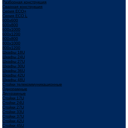
Разборная конструкция
Сварная конструкция
Серия ECO+
Серия ECO L
600x600
600x800
600х1000
600х1200
800x800
800х1000
800х1200
Шкафы 18U
Шкафы 24U
Шкафы 27U
Шкафы 30U
Шкафы 36U
Шкафы 42U
Шкафы 48U
Стойки телекоммуникационные
Однорамные
Двухрамные
Стойки 17U
Стойки 24U
Стойки 27U
Стойки 33U
Стойки 37U
Стойки 42U
Стойки 45U