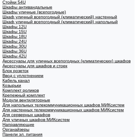
Стойки 54U
Шкафы антивандальные
Шкафы уличные (всепогодные)
Шкаф уличный всепогодный (климатический) настенный
Шкаф уличный всепогодный (климатический) напольный
Шкафы 12U
Шкафы 15U
Шкафы 18U
Шкафы 24U
Шкафы 30U
Шкафы 36U
Шкафы 42U
Аксессуары для уличных всепогодных (климатических) шкафов
Аксессуары для шкафов и стоек
Блок розеток
Ввод с уплотнением
Кабель канал
Козырьки
Комплект роликов
Крепежный комплект
Модули вентиляторные
Для напольных телекоммуникационных шкафов МИКсистем
Для настенных телекоммуникационных шкафов МИКсистем
Для серверных шкафов
Для уличных шкафов МИКсистем
Направляющие
Органайзеры
Панели эл. питания